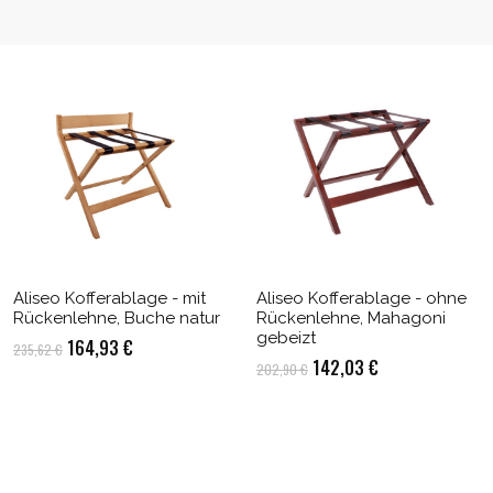
Aliseo Kofferablage - mit
Aliseo Kofferablage - ohne
Rückenlehne, Buche natur
Rückenlehne, Mahagoni
gebeizt
Ursprünglicher
Aktueller
164,93
€
235,62
€
Ursprünglicher
Aktueller
142,03
€
202,90
€
Preis
Preis
Preis
Preis
war:
ist:
war:
ist:
235,62 €
164,93 €.
202,90 €
142,03 €.