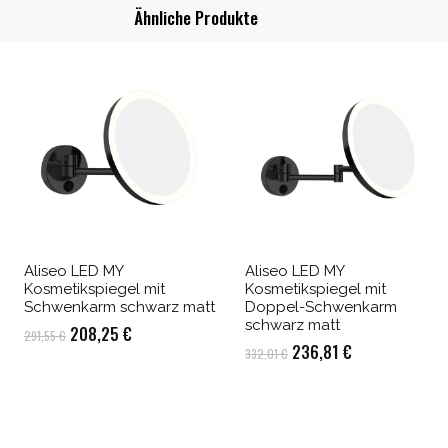
Ähnliche Produkte
Aliseo LED MY
Aliseo LED MY
Kosmetikspiegel mit
Kosmetikspiegel mit
Schwenkarm schwarz matt
Doppel-Schwenkarm
schwarz matt
Ursprünglicher
Aktueller
208,25
€
291,55
€
Ursprünglicher
Aktueller
236,81
€
332,01
€
Preis
Preis
Preis
Preis
war:
ist:
war:
ist:
291,55 €
208,25 €.
332,01 €
236,81 €.