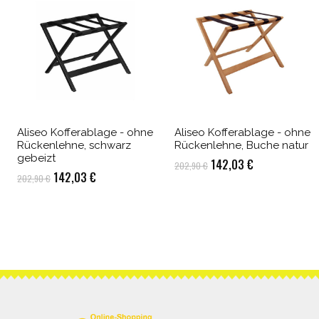
Aliseo Kofferablage - ohne
Aliseo Kofferablage - ohne
Rückenlehne, schwarz
Rückenlehne, Buche natur
gebeizt
Ursprünglicher
Aktueller
142,03
€
202,90
€
Ursprünglicher
Aktueller
142,03
€
202,90
€
Preis
Preis
Preis
Preis
war:
ist:
war:
ist:
202,90 €
142,03 €.
202,90 €
142,03 €.