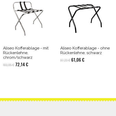
Aliseo Kofferablage - mit
Aliseo Kofferablage - ohne
Rückenlehne,
Rückenlehne, schwarz
chrom/schwarz
Ursprünglicher
Aktueller
61,06
€
87,23
€
Ursprünglicher
Aktueller
72,14
€
103,05
€
Preis
Preis
Preis
Preis
war:
ist:
war:
ist:
87,23 €
61,06 €.
103,05 €
72,14 €.