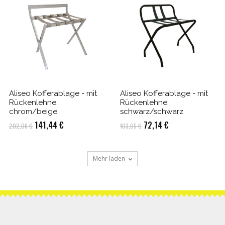
Aliseo Kofferablage - mit
Aliseo Kofferablage - mit
Rückenlehne,
Rückenlehne,
chrom/beige
schwarz/schwarz
Ursprünglicher
Aktueller
Ursprünglicher
Aktueller
141,44
€
72,14
€
202,06
€
103,05
€
Preis
Preis
Preis
Preis
war:
ist:
war:
ist:
Mehr laden
202,06 €
141,44 €.
103,05 €
72,14 €.