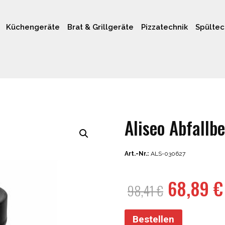
Küchengeräte
Brat & Grillgeräte
Pizzatechnik
Spültec
Aliseo Abfallbe
Art.-Nr.:
ALS-030627
Ursprün
68,89
€
98,41
€
Preis
war:
Bestellen