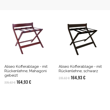
Aliseo Kofferablage - mit
Aliseo Kofferablage - mit
Rückenlehne, Mahagoni
Rückenlehne, schwarz
gebeizt
Ursprünglicher
Aktueller
164,93
€
235,62
€
Ursprünglicher
Aktueller
164,93
€
235,62
€
Preis
Preis
Preis
Preis
war:
ist:
war:
ist:
235,62 €
164,93 €.
235,62 €
164,93 €.