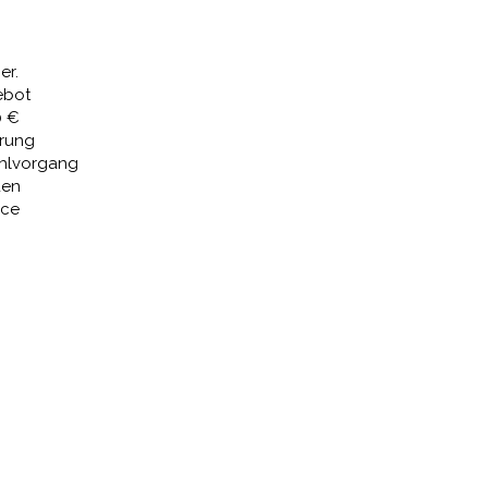
68,89 €.
er.
ebot
0 €
erung
ahlvorgang
den
ice