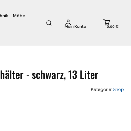
hnik
Möbel
0,00 €
Mein Konto
hälter - schwarz, 13 Liter
Kategorie:
Shop
glicher
Aktueller
Preis
ist: