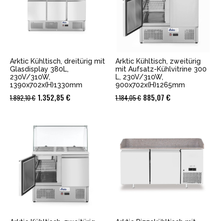
Arktic Kühltisch, dreitürig mit
Arktic Kühltisch, zweitürig
Glasdisplay 380L,
mit Aufsatz-Kühlvitrine 300
230V/310W,
L, 230V/310W,
1390x702x(H)1330mm
900x702x(H)1265mm
Ursprünglicher
Aktueller
Ursprünglicher
Aktueller
1.352,85
€
885,07
€
1.892,10
€
1.184,05
€
Preis
Preis
Preis
Preis
war:
ist:
war:
ist:
1.892,10 €
1.352,85 €.
1.184,05 €
885,07 €.