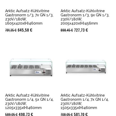
Arktic Aufsatz-Kühlvitrine
Arktic Aufsatz-Kühlvitrine
Gastronorm 1/3, 7x GN 1/3,
Gastronorm 1/3, 9x GN 1/3,
230V/180W,
230V/180W,
1605x420x(H)460mm
2005x420x(H)456mm
Ursprünglicher
Aktueller
Ursprünglicher
Aktueller
645,58
€
727,73
€
791,35
€
898,45
€
Preis
Preis
Preis
Preis
war:
ist:
war:
ist:
791,35 €
645,58 €.
898,45 €
727,73 €.
Arktic Aufsatz-Kühlvitrine
Arktic Aufsatz-Kühlvitrine
Gastronorm 1/4, 5x GN 1/4,
Gastronorm 1/4, 7x GN 1/4,
230V/180W,
230V/180W,
1205x335x(H)460mm
1505x335x(H)460mm
Ursprünglicher
Aktueller
Ursprünglicher
Aktueller
498,73
€
581,70
€
589,05
€
708,05
€