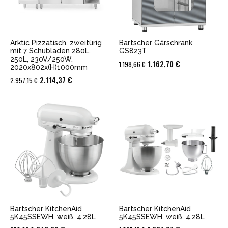
Arktic Pizzatisch, zweitürig
Bartscher Gärschrank
mit 7 Schubladen 280L,
GS823T
250L, 230V/250W,
Ursprünglicher
Aktueller
1.162,70
€
1.198,66
€
2020x802x(H)1000mm
Preis
Preis
Ursprünglicher
Aktueller
2.114,37
€
2.957,15
€
war:
ist:
Preis
Preis
1.198,66 €
1.162,70 €.
war:
ist:
2.957,15 €
2.114,37 €.
Bartscher KitchenAid
Bartscher KitchenAid
5K45SSEWH, weiß, 4,28L
5K45SSEWH, weiß, 4,28L