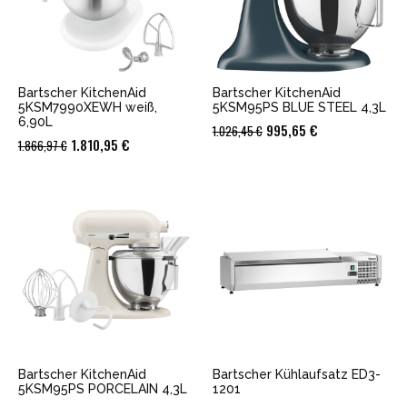
Bartscher KitchenAid
Bartscher KitchenAid
5KSM7990XEWH weiß,
5KSM95PS BLUE STEEL 4,3L
6,90L
Ursprünglicher
Aktueller
995,65
€
1.026,45
€
Ursprünglicher
Aktueller
1.810,95
€
1.866,97
€
Preis
Preis
Preis
Preis
war:
ist:
war:
ist:
1.026,45 €
995,65 €.
1.866,97 €
1.810,95 €.
Bartscher KitchenAid
Bartscher Kühlaufsatz ED3-
5KSM95PS PORCELAIN 4,3L
1201