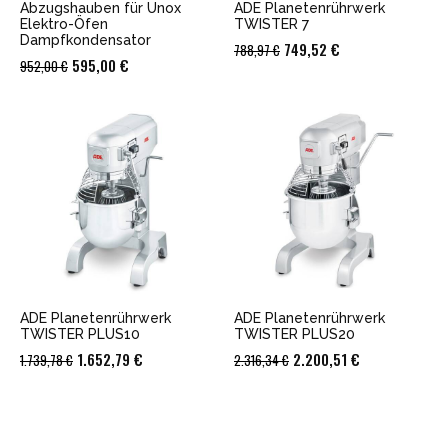
Abzugshauben für Unox
ADE Planetenrührwerk
Elektro-Öfen
TWISTER 7
Dampfkondensator
Ursprünglicher
Aktueller
749,52
€
788,97
€
Ursprünglicher
Aktueller
595,00
€
952,00
€
Preis
Preis
Preis
Preis
war:
ist:
war:
ist:
788,97 €
749,52 €.
952,00 €
595,00 €.
ADE Planetenrührwerk
ADE Planetenrührwerk
TWISTER PLUS10
TWISTER PLUS20
Ursprünglicher
Aktueller
Ursprünglicher
Aktueller
1.652,79
€
2.200,51
€
1.739,78
€
2.316,34
€
Preis
Preis
Preis
Preis
war:
ist:
war:
ist:
1.739,78 €
1.652,79 €.
2.316,34 €
2.200,51 €.