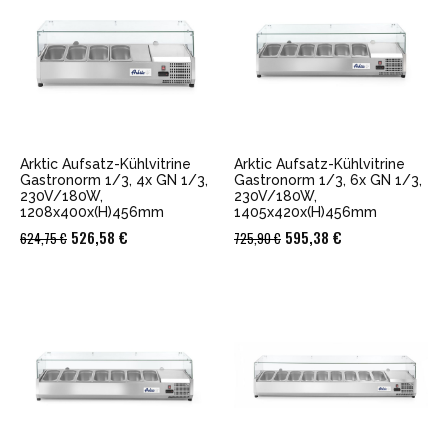
Arktic Aufsatz-Kühlvitrine
Arktic Aufsatz-Kühlvitrine
Gastronorm 1/3, 4x GN 1/3,
Gastronorm 1/3, 6x GN 1/3,
230V/180W,
230V/180W,
1208x400x(H)456mm
1405x420x(H)456mm
Ursprünglicher
Aktueller
Ursprünglicher
Aktueller
526,58
€
595,38
€
624,75
€
725,90
€
Preis
Preis
Preis
Preis
war:
ist:
war:
ist:
624,75 €
526,58 €.
725,90 €
595,38 €.