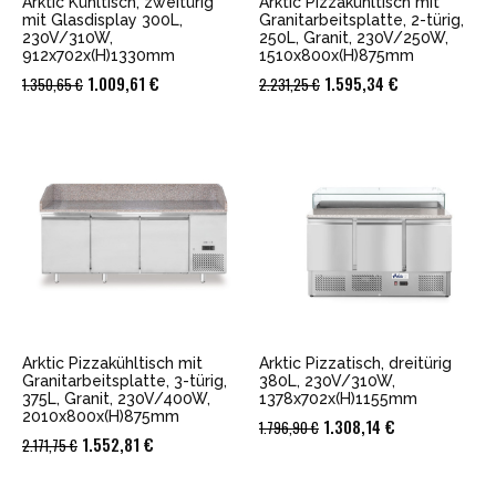
Arktic Kühltisch, zweitürig
Arktic Pizzakühltisch mit
mit Glasdisplay 300L,
Granitarbeitsplatte, 2-türig,
230V/310W,
250L, Granit, 230V/250W,
912x702x(H)1330mm
1510x800x(H)875mm
Ursprünglicher
Aktueller
Ursprünglicher
Aktueller
1.009,61
€
1.595,34
€
1.350,65
€
2.231,25
€
Preis
Preis
Preis
Preis
war:
ist:
war:
ist:
1.350,65 €
1.009,61 €.
2.231,25 €
1.595,34 €.
Arktic Pizzakühltisch mit
Arktic Pizzatisch, dreitürig
Granitarbeitsplatte, 3-türig,
380L, 230V/310W,
375L, Granit, 230V/400W,
1378x702x(H)1155mm
2010x800x(H)875mm
Ursprünglicher
Aktueller
1.308,14
€
1.796,90
€
Ursprünglicher
Aktueller
1.552,81
€
2.171,75
€
Preis
Preis
Preis
Preis
war:
ist: