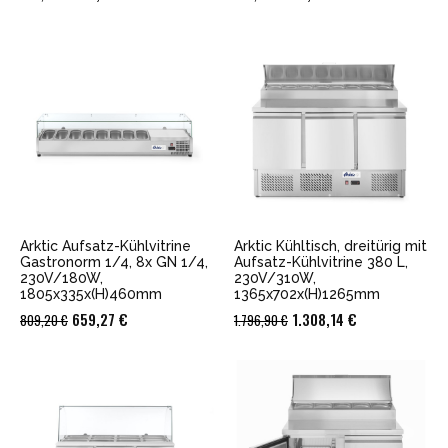
Preis
Preis
Preis
Preis
war:
ist:
war:
ist:
589,05 €
498,73 €.
708,05 €
581,70 €.
Arktic Aufsatz-Kühlvitrine
Arktic Kühltisch, dreitürig mit
Gastronorm 1/4, 8x GN 1/4,
Aufsatz-Kühlvitrine 380 L,
230V/180W,
230V/310W,
1805x335x(H)460mm
1365x702x(H)1265mm
Ursprünglicher
Aktueller
Ursprünglicher
Aktueller
659,27
€
1.308,14
€
809,20
€
1.796,90
€
Preis
Preis
Preis
Preis
war:
ist:
war:
ist:
809,20 €
659,27 €.
1.796,90 €
1.308,14 €.