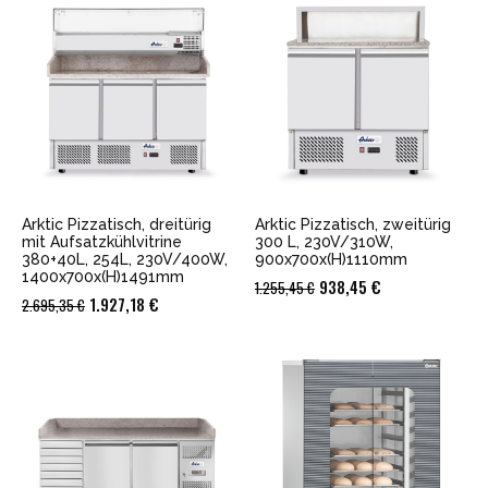
war:
ist:
1.796,90 €
1.308,14 €.
2.171,75 €
1.552,81 €.
Arktic Pizzatisch, dreitürig
Arktic Pizzatisch, zweitürig
mit Aufsatzkühlvitrine
300 L, 230V/310W,
380+40L, 254L, 230V/400W,
900x700x(H)1110mm
1400x700x(H)1491mm
Ursprünglicher
Aktueller
938,45
€
1.255,45
€
Ursprünglicher
Aktueller
1.927,18
€
2.695,35
€
Preis
Preis
Preis
Preis
war:
ist:
war:
ist:
1.255,45 €
938,45 €.
2.695,35 €
1.927,18 €.