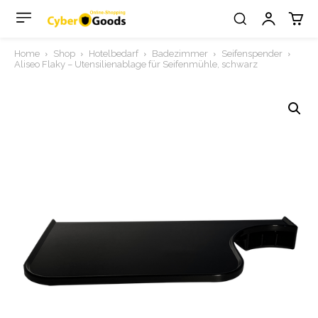
Home
Shop
Hotelbedarf
Badezimmer
Seifenspender
Aliseo Flaky – Utensilienablage für Seifenmühle, schwarz