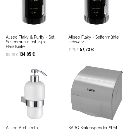
Aliseo Flaky & Purity - Set
Aliseo Flaky - Seifenmühle,
Seifenmühle mit 24 x
schwarz
Handseife
Ursprünglicher
Aktueller
57,23
€
81,75
€
Ursprünglicher
Aktueller
134,95
€
192,78
€
Preis
Preis
Preis
Preis
war:
ist:
war:
ist:
81,75 €
57,23 €.
192,78 €
134,95 €.
Aliseo Architecto
SARO Seifenspender SPM