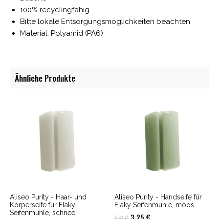
100% recyclingfähig
Bitte lokale Entsorgungsmöglichkeiten beachten
Material: Polyamid (PA6)
Ähnliche Produkte
Aliseo Purity - Haar- und
Aliseo Purity - Handseife für
Körperseife für Flaky
Flaky Seifenmühle, moos
Seifenmühle, schnee
Ursprünglicher
Aktueller
3,25
€
4,64
€