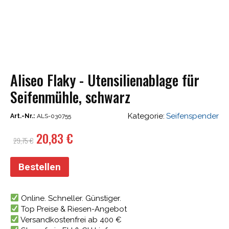
Aliseo Flaky - Utensilienablage für
Seifenmühle, schwarz
Kategorie:
Seifenspender
Art.-Nr.:
ALS-030755
Ursprünglicher
Aktueller
20,83
€
29,75
€
Preis
Preis
war:
ist:
Bestellen
29,75 €
20,83 €.
Online. Schneller. Günstiger.
Top Preise & Riesen-Angebot
Versandkostenfrei ab 400 €