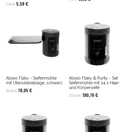
Ursprünglicher
Aktueller
5,58
€
7,97
€
Preis
Preis
Preis
Preis
war:
ist:
war:
ist:
4,64 €
3,25 €.
7,97 €
5,58 €.
Aliseo Flaky - Seifenmühle
Aliseo Flaky & Purity - Set
mit Utensilienablage, schwarz
Seifenmühle mit 24 x Haar-
und Körperseife
Ursprünglicher
Aktueller
78,05
€
111,50
€
Ursprünglicher
Aktueller
190,76
€
272,51
€
Preis
Preis
Preis
Preis
war:
ist:
war:
ist:
111,50 €
78,05 €.
272,51 €
190,76 €.