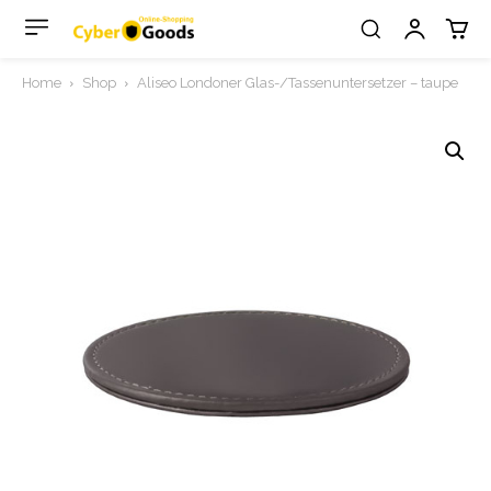
Home
Shop
Aliseo Londoner Glas-/Tassenuntersetzer – taupe