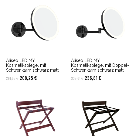
Aliseo LED MY
Aliseo LED MY
Kosmetikspiegel mit
Kosmetikspiegel mit Doppel-
Schwenkarm schwarz matt
Schwenkarm schwarz matt
Ursprünglicher
Aktueller
Ursprünglicher
Aktueller
208,25
€
236,81
€
291,55
€
332,01
€
Preis
Preis
Preis
Preis
war:
ist:
war:
ist:
291,55 €
208,25 €.
332,01 €
236,81 €.