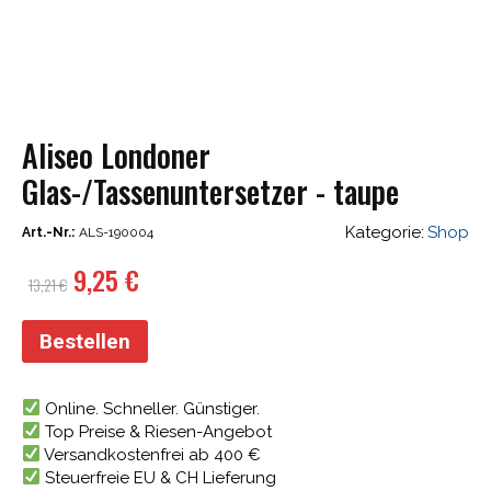
Aliseo Londoner
Glas-/Tassenuntersetzer - taupe
Kategorie:
Shop
Art.-Nr.:
ALS-190004
Ursprünglicher
Aktueller
9,25
€
13,21
€
Preis
Preis
war:
ist:
Bestellen
13,21 €
9,25 €.
Online. Schneller. Günstiger.
Top Preise & Riesen-Angebot
Versandkostenfrei ab 400 €
Steuerfreie EU & CH Lieferung