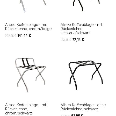
Aliseo Kofferablage - mit
Aliseo Kofferablage - mit
Rückenlehne, chrom/beige
Rückenlehne,
schwarz/schwarz
Ursprünglicher
Aktueller
141,44
€
202,06
€
Ursprünglicher
Aktueller
72,14
€
103,05
€
Preis
Preis
Preis
Preis
war:
ist:
war:
ist:
202,06 €
141,44 €.
103,05 €
72,14 €.
Aliseo Kofferablage - mit
Aliseo Kofferablage - ohne
Rückenlehne,
Rückenlehne, schwarz
chrom/schwarz
Ursprünglicher
Aktueller
61,06
€
87,23
€