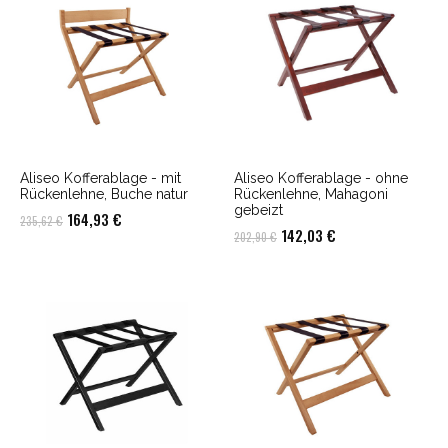
Aliseo Kofferablage - mit
Aliseo Kofferablage - ohne
Rückenlehne, Buche natur
Rückenlehne, Mahagoni
gebeizt
Ursprünglicher
Aktueller
164,93
€
235,62
€
Ursprünglicher
Aktueller
142,03
€
202,90
€
Preis
Preis
Preis
Preis
war:
ist:
war:
ist:
235,62 €
164,93 €.
202,90 €
142,03 €.