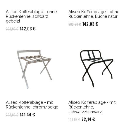
Aliseo Kofferablage - ohne
Aliseo Kofferablage - ohne
Rückenlehne, schwarz
Rückenlehne, Buche natur
gebeizt
Ursprünglicher
Aktueller
142,03
€
202,90
€
Ursprünglicher
Aktueller
142,03
€
202,90
€
Preis
Preis
Preis
Preis
war:
ist:
war:
ist:
202,90 €
142,03 €.
202,90 €
142,03 €.
Aliseo Kofferablage - mit
Aliseo Kofferablage - mit
Rückenlehne, chrom/beige
Rückenlehne,
schwarz/schwarz
Ursprünglicher
Aktueller
141,44
€
202,06
€
Ursprünglicher
Aktueller
72,14
€
103,05
€
Preis
Preis
Preis
Preis
war:
ist: