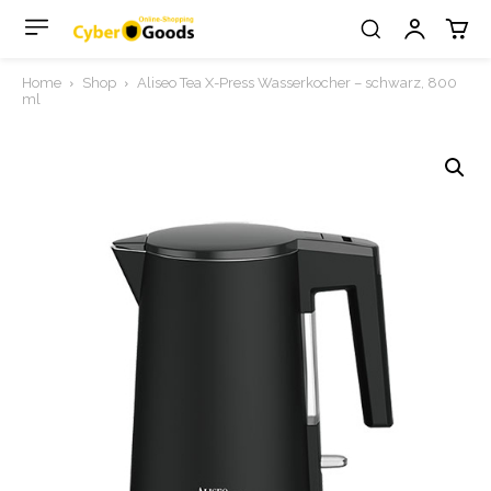
Home
Shop
Aliseo Tea X-Press Wasserkocher – schwarz, 800
ml