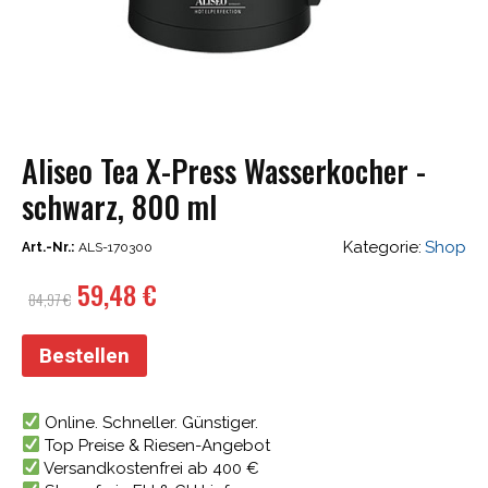
Aliseo Tea X-Press Wasserkocher -
schwarz, 800 ml
Kategorie:
Shop
Art.-Nr.:
ALS-170300
Ursprünglicher
Aktueller
59,48
€
84,97
€
Preis
Preis
war:
ist:
Bestellen
84,97 €
59,48 €.
Online. Schneller. Günstiger.
Top Preise & Riesen-Angebot
Versandkostenfrei ab 400 €