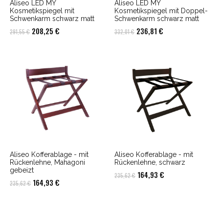
Aliseo LED MY
Aliseo LED MY
Kosmetikspiegel mit
Kosmetikspiegel mit Doppel-
Schwenkarm schwarz matt
Schwenkarm schwarz matt
Ursprünglicher
Aktueller
Ursprünglicher
Aktueller
208,25
€
236,81
€
291,55
€
332,01
€
Preis
Preis
Preis
Preis
war:
ist:
war:
ist:
291,55 €
208,25 €.
332,01 €
236,81 €.
Aliseo Kofferablage - mit
Aliseo Kofferablage - mit
Rückenlehne, Mahagoni
Rückenlehne, schwarz
gebeizt
Ursprünglicher
Aktueller
164,93
€
235,62
€
Ursprünglicher
Aktueller
164,93
€
235,62
€
Preis
Preis
Preis
Preis
war:
ist:
war:
ist:
235,62 €
164,93 €.
235,62 €
164,93 €.