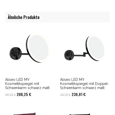
Ähnliche Produkte
Aliseo LED MY
Aliseo LED MY
Kosmetikspiegel mit
Kosmetikspiegel mit Doppel-
Schwenkarm schwarz matt
Schwenkarm schwarz matt
Ursprünglicher
Aktueller
Ursprünglicher
Aktueller
208,25
€
236,81
€
291,55
€
332,01
€
Preis
Preis
Preis
Preis
war:
ist:
war:
ist:
291,55 €
208,25 €.
332,01 €
236,81 €.