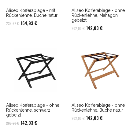
Aliseo Kofferablage - mit
Aliseo Kofferablage - ohne
Rückenlehne, Buche natur
Rückenlehne, Mahagoni
gebeizt
Ursprünglicher
Aktueller
164,93
€
235,62
€
Ursprünglicher
Aktueller
142,03
€
202,90
€
Preis
Preis
Preis
Preis
war:
ist:
war:
ist:
235,62 €
164,93 €.
202,90 €
142,03 €.
Aliseo Kofferablage - ohne
Aliseo Kofferablage - ohne
Rückenlehne, schwarz
Rückenlehne, Buche natur
gebeizt
Ursprünglicher
Aktueller
142,03
€
202,90
€
Ursprünglicher
Aktueller
142,03
€
202,90
€
Preis
Preis
Preis
Preis
war:
ist: