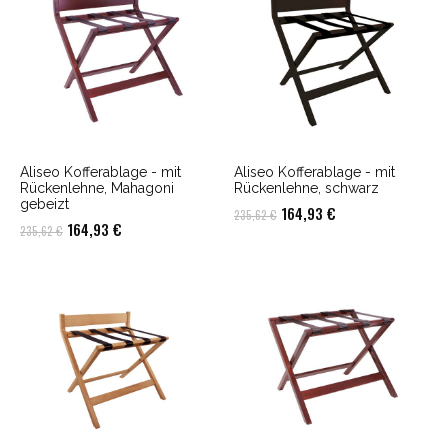
Aliseo Kofferablage - mit
Aliseo Kofferablage - mit
Rückenlehne, Mahagoni
Rückenlehne, schwarz
gebeizt
Ursprünglicher
Aktueller
164,93
€
235,62
€
Ursprünglicher
Aktueller
164,93
€
235,62
€
Preis
Preis
Preis
Preis
war:
ist:
war:
ist:
235,62 €
164,93 €.
235,62 €
164,93 €.