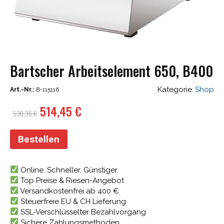
Bartscher Arbeitselement 650, B400
Kategorie:
Shop
Art.-Nr.:
B-115116
Ursprünglicher
Aktueller
514,45
€
530,36
€
Preis
Preis
war:
ist:
Bestellen
530,36 €
514,45 €.
Online. Schneller. Günstiger.
Top Preise & Riesen-Angebot
Versandkostenfrei ab 400 €
Steuerfreie EU & CH Lieferung
SSL-Verschlüsselter Bezahlvorgang
Sichere Zahlungsmethoden