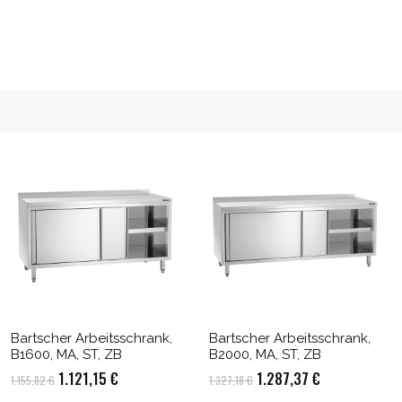
Bartscher Arbeitsschrank,
Bartscher Arbeitsschrank,
B1600, MA, ST, ZB
B2000, MA, ST, ZB
Ursprünglicher
Aktueller
Ursprünglicher
Aktueller
1.121,15
€
1.287,37
€
1.155,82
€
1.327,18
€
Preis
Preis
Preis
Preis