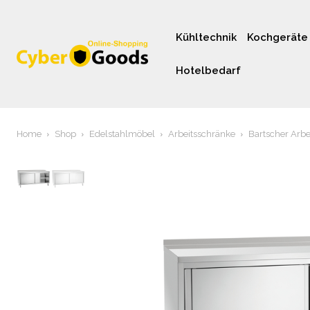
Kühltechnik
Kochgeräte
Hotelbedarf
Home
Shop
Edelstahlmöbel
Arbeitsschränke
Bartscher Arbe