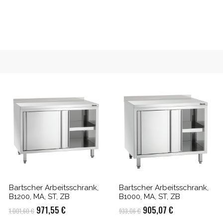
Bartscher Arbeitsschrank,
Bartscher Arbeitsschrank,
B1200, MA, ST, ZB
B1000, MA, ST, ZB
Ursprünglicher
Aktueller
Ursprünglicher
Aktueller
971,55
€
905,07
€
1.001,60
€
933,06
€
Preis
Preis
Preis
Preis