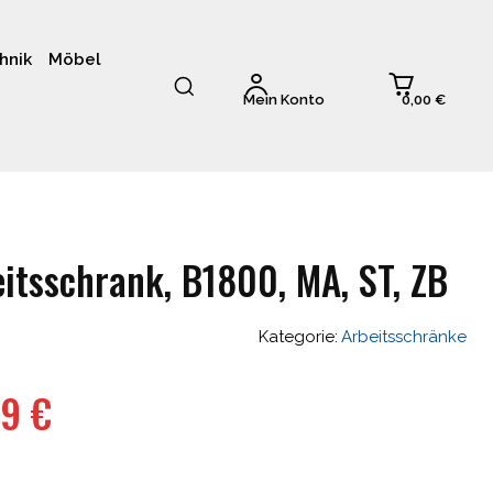
hnik
Möbel
0,00 €
Mein Konto
itsschrank, B1800, MA, ST, ZB
Kategorie:
Arbeitsschränke
nglicher
Aktueller
19
€
Preis
ist: