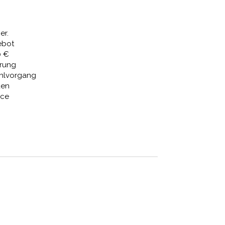
21 €
1.229,19 €.
er.
ebot
0 €
erung
ahlvorgang
den
ice