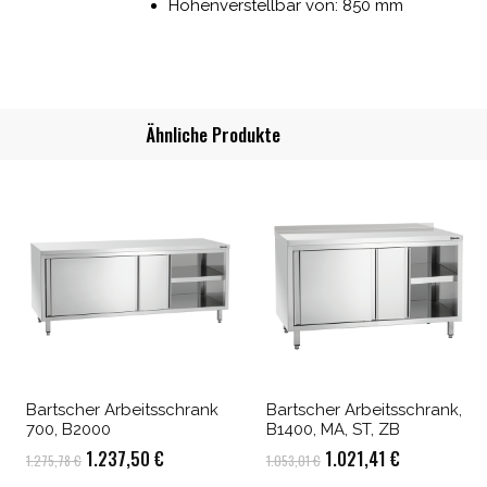
Höhenverstellbar von: 850 mm
Ähnliche Produkte
Bartscher Arbeitsschrank
Bartscher Arbeitsschrank,
700, B2000
B1400, MA, ST, ZB
Ursprünglicher
Aktueller
Ursprünglicher
Aktueller
1.237,50
€
1.021,41
€
1.275,78
€
1.053,01
€
Preis
Preis
Preis
Preis