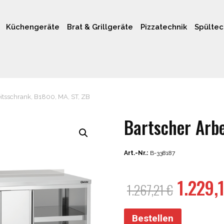
Küchengeräte
Brat & Grillgeräte
Pizzatechnik
Spültec
itsschrank, B1800, MA, ST, ZB
Bartscher Arbe
Art.-Nr.:
B-338187
Ursprü
1.229,
1.267,21
€
Preis
war:
Bestellen