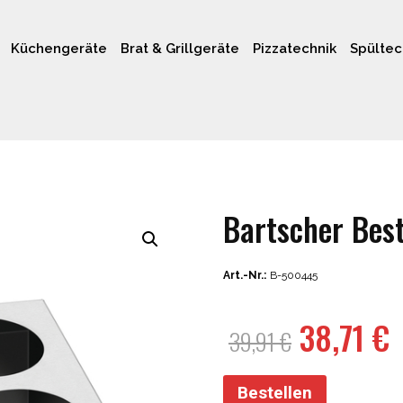
Küchengeräte
Brat & Grillgeräte
Pizzatechnik
Spültec
Bartscher Bes
Art.-Nr.:
B-500445
Ursprün
A
38,71
€
39,91
€
Preis
P
war:
i
Bestellen