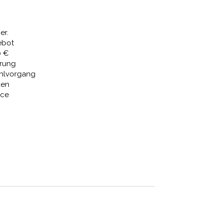
8,71 €.
er.
ebot
0 €
erung
ahlvorgang
den
ice