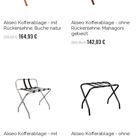
Aliseo Kofferablage - mit
Aliseo Kofferablage - ohne
Rückenlehne, Buche natur
Rückenlehne, Mahagoni
gebeizt
Ursprünglicher
Aktueller
164,93
€
235,62
€
Ursprünglicher
Aktueller
142,03
€
202,90
€
Preis
Preis
Preis
Preis
war:
ist:
war:
ist:
235,62 €
164,93 €.
202,90 €
142,03 €.
Aliseo Kofferablage - mit
Aliseo Kofferablage - ohne