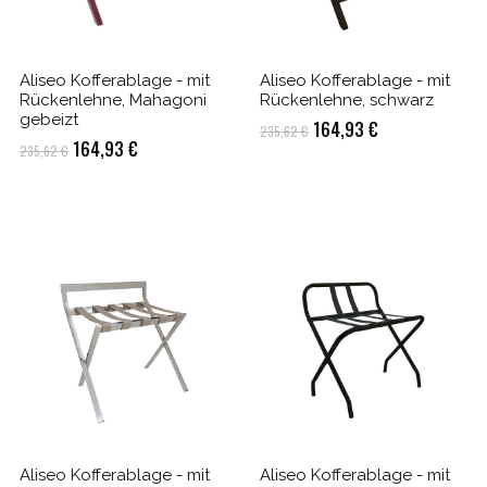
Aliseo Kofferablage - mit
Aliseo Kofferablage - mit
Rückenlehne, Mahagoni
Rückenlehne, schwarz
gebeizt
Ursprünglicher
Aktueller
164,93
€
235,62
€
Ursprünglicher
Aktueller
164,93
€
235,62
€
Preis
Preis
Preis
Preis
war:
ist:
war:
ist:
235,62 €
164,93 €.
235,62 €
164,93 €.
Aliseo Kofferablage - mit
Aliseo Kofferablage - mit