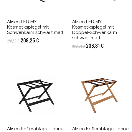
Aliseo LED MY
Aliseo LED MY
Kosmetikspiegel mit
Kosmetikspiegel mit
Schwenkarm schwarz matt
Doppel-Schwenkarm
schwarz matt
Ursprünglicher
Aktueller
208,25
€
291,55
€
Ursprünglicher
Aktueller
236,81
€
332,01
€
Preis
Preis
Preis
Preis
war:
ist:
war:
ist:
291,55 €
208,25 €.
332,01 €
236,81 €.
Aliseo Kofferablage - ohne
Aliseo Kofferablage - ohne