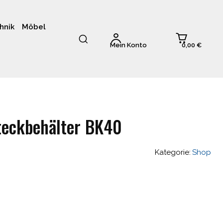
hnik
Möbel
0,00 €
Mein Konto
teckbehälter BK40
Kategorie:
Shop
glicher
ktueller
reis
st: