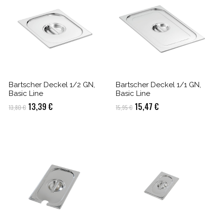
Bartscher Deckel 1/2 GN,
Bartscher Deckel 1/1 GN,
Basic Line
Basic Line
Ursprünglicher
Aktueller
Ursprünglicher
Aktueller
13,39
€
15,47
€
13,80
€
15,95
€
Preis
Preis
Preis
Preis
war:
ist:
war:
ist:
13,80 €
13,39 €.
15,95 €
15,47 €.