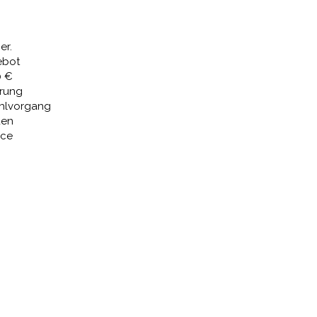
30,61 €.
er.
ebot
0 €
erung
ahlvorgang
den
ice