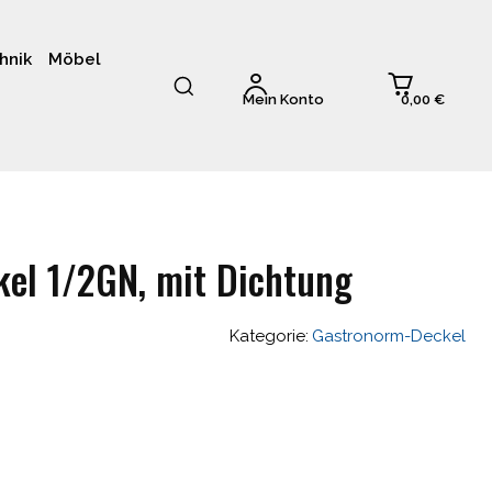
hnik
Möbel
0,00 €
Mein Konto
kel 1/2GN, mit Dichtung
Kategorie:
Gastronorm-Deckel
glicher
Aktueller
Preis
st: