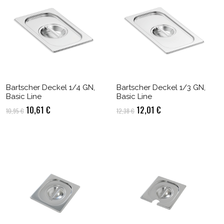
Bartscher Deckel 1/4 GN,
Bartscher Deckel 1/3 GN,
Basic Line
Basic Line
Ursprünglicher
Aktueller
Ursprünglicher
Aktueller
10,61
€
12,01
€
10,95
€
12,38
€
Preis
Preis
Preis
Preis
war:
ist:
war:
ist:
10,95 €
10,61 €.
12,38 €
12,01 €.