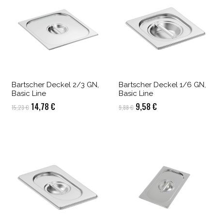
Bartscher Deckel 2/3 GN,
Bartscher Deckel 1/6 GN,
Basic Line
Basic Line
Ursprünglicher
Aktueller
Ursprünglicher
Aktueller
14,78
€
9,58
€
15,23
€
9,88
€
Preis
Preis
Preis
Preis
war:
ist:
war:
ist:
15,23 €
14,78 €.
9,88 €
9,58 €.