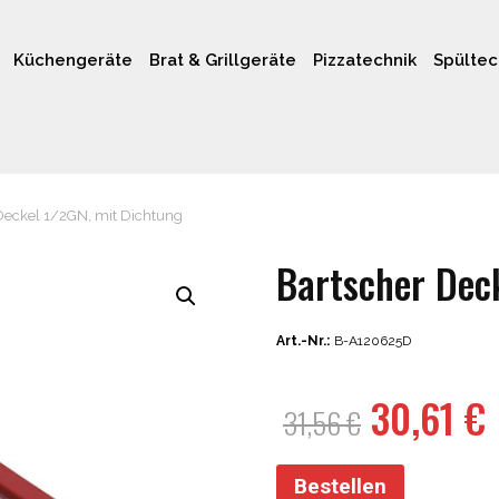
Küchengeräte
Brat & Grillgeräte
Pizzatechnik
Spültec
Deckel 1/2GN, mit Dichtung
Bartscher Dec
Art.-Nr.:
B-A120625D
Ursprün
30,61
€
31,56
€
Preis
war:
i
Bestellen