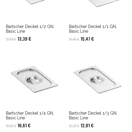
Bartscher Deckel 1/2 GN,
Bartscher Deckel 1/1 GN,
Basic Line
Basic Line
Ursprünglicher
Aktueller
Ursprünglicher
Aktueller
13,39
€
15,47
€
13,80
€
15,95
€
Preis
Preis
Preis
Preis
war:
ist:
war:
ist:
13,80 €
13,39 €.
15,95 €
15,47 €.
Bartscher Deckel 1/4 GN,
Bartscher Deckel 1/3 GN,
Basic Line
Basic Line
Ursprünglicher
Aktueller
Ursprünglicher
Aktueller
10,61
€
12,01
€
10,95
€
12,38
€