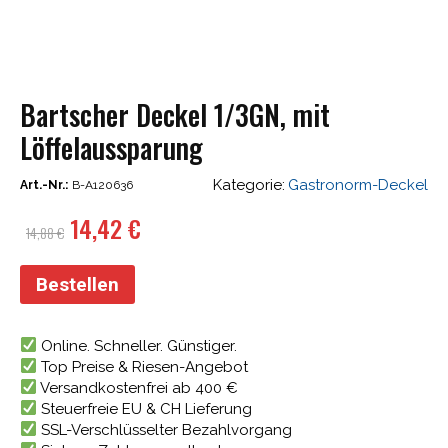
Bartscher Deckel 1/3GN, mit
Löffelaussparung
Kategorie:
Gastronorm-Deckel
Art.-Nr.:
B-A120636
Ursprünglicher
Aktueller
14,42
€
14,88
€
Preis
Preis
war:
ist:
Bestellen
14,88 €
14,42 €.
Online. Schneller. Günstiger.
Top Preise & Riesen-Angebot
Versandkostenfrei ab 400 €
Steuerfreie EU & CH Lieferung
SSL-Verschlüsselter Bezahlvorgang