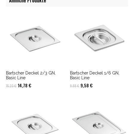
Ähnliche Produkte
Bartscher Deckel 2/3 GN,
Bartscher Deckel 1/6 GN,
Basic Line
Basic Line
Ursprünglicher
Aktueller
Ursprünglicher
Aktueller
14,78
€
9,58
€
15,23
€
9,88
€
Preis
Preis
Preis
Preis
war:
ist:
war:
ist:
15,23 €
14,78 €.
9,88 €
9,58 €.