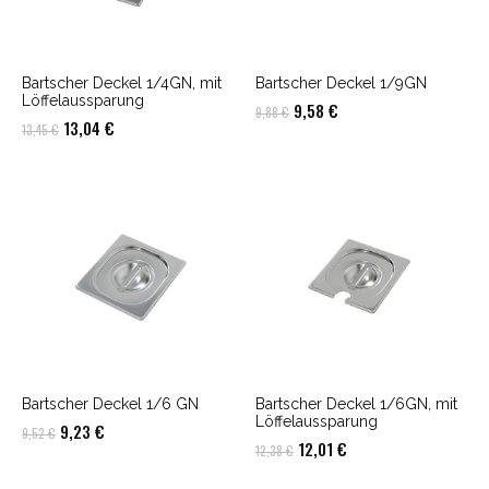
Bartscher Deckel 1/4GN, mit
Bartscher Deckel 1/9GN
Löffelaussparung
Ursprünglicher
Aktueller
9,58
€
9,88
€
Ursprünglicher
Aktueller
13,04
€
13,45
€
Preis
Preis
Preis
Preis
war:
ist:
war:
ist:
9,88 €
9,58 €.
13,45 €
13,04 €.
Bartscher Deckel 1/6 GN
Bartscher Deckel 1/6GN, mit
Löffelaussparung
Ursprünglicher
Aktueller
9,23
€
9,52
€
Ursprünglicher
Aktueller
12,01
€
12,38
€
Preis
Preis
Preis
Preis
war:
ist: