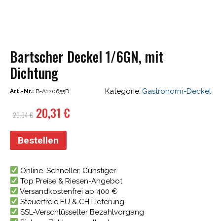
Bartscher Deckel 1/6GN, mit
Dichtung
Kategorie:
Gastronorm-Deckel
Art.-Nr.:
B-A120655D
Ursprünglicher
Aktueller
20,31
€
20,94
€
Preis
Preis
war:
ist:
Bestellen
20,94 €
20,31 €.
Online. Schneller. Günstiger.
Top Preise & Riesen-Angebot
Versandkostenfrei ab 400 €
Steuerfreie EU & CH Lieferung
SSL-Verschlüsselter Bezahlvorgang