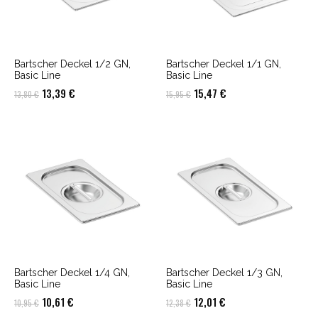
Bartscher Deckel 1/2 GN,
Bartscher Deckel 1/1 GN,
Basic Line
Basic Line
Ursprünglicher
Aktueller
Ursprünglicher
Aktueller
13,39
€
15,47
€
13,80
€
15,95
€
Preis
Preis
Preis
Preis
war:
ist:
war:
ist:
13,80 €
13,39 €.
15,95 €
15,47 €.
Bartscher Deckel 1/4 GN,
Bartscher Deckel 1/3 GN,
Basic Line
Basic Line
Ursprünglicher
Aktueller
Ursprünglicher
Aktueller
10,61
€
12,01
€
10,95
€
12,38
€