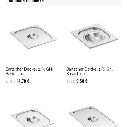
Ähnliche Produkte
Bartscher Deckel 2/3 GN,
Bartscher Deckel 1/6 GN,
Basic Line
Basic Line
Ursprünglicher
Aktueller
Ursprünglicher
Aktueller
14,78
€
9,58
€
15,23
€
9,88
€
Preis
Preis
Preis
Preis
war:
ist:
war:
ist:
15,23 €
14,78 €.
9,88 €
9,58 €.