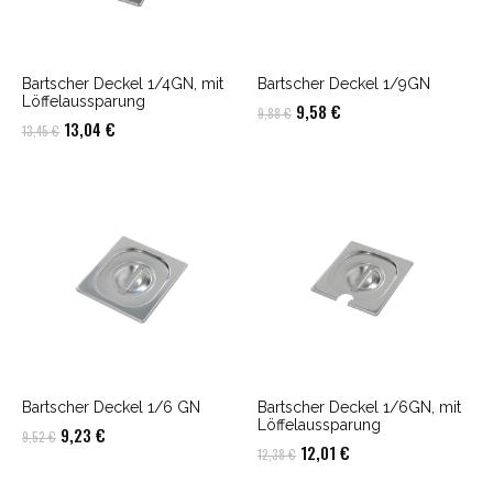
Bartscher Deckel 1/4GN, mit
Bartscher Deckel 1/9GN
Löffelaussparung
Ursprünglicher
Aktueller
9,58
€
9,88
€
Ursprünglicher
Aktueller
13,04
€
13,45
€
Preis
Preis
Preis
Preis
war:
ist:
war:
ist:
9,88 €
9,58 €.
13,45 €
13,04 €.
Bartscher Deckel 1/6 GN
Bartscher Deckel 1/6GN, mit
Löffelaussparung
Ursprünglicher
Aktueller
9,23
€
9,52
€
Ursprünglicher
Aktueller
12,01
€
12,38
€
Preis
Preis
Preis
Preis
war:
ist: