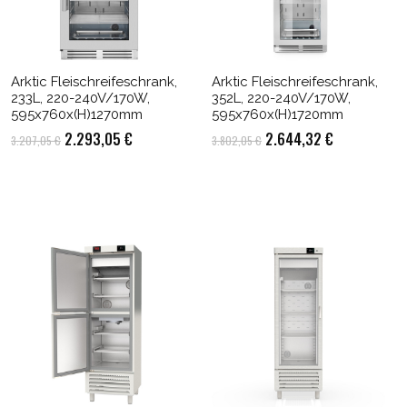
Arktic Fleischreifeschrank,
Arktic Fleischreifeschrank,
233L, 220-240V/170W,
352L, 220-240V/170W,
595x760x(H)1270mm
595x760x(H)1720mm
Ursprünglicher
Aktueller
Ursprünglicher
Aktueller
2.293,05
€
2.644,32
€
3.207,05
€
3.802,05
€
Preis
Preis
Preis
Preis
war:
ist:
war:
ist:
3.207,05 €
2.293,05 €.
3.802,05 €
2.644,32 €.
 + 6 Fleischer-Haken ,2 Schlüssel ,2