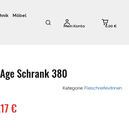
hnik
Möbel
0,00 €
Mein Konto
 Age Schrank 380
Kategorie:
Fleischreifevitrinen
ünglicher
Aktueller
,17
€
Preis
ist: