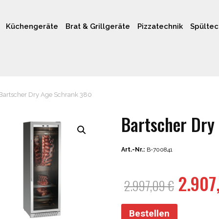
Küchengeräte
Brat & Grillgeräte
Pizzatechnik
Spültec
Bartscher Dry Age Schrank 380
Bartscher Dry
Art.-Nr.:
B-700841
Urspr
2.907
2.997,09
€
Preis
war:
Bestellen