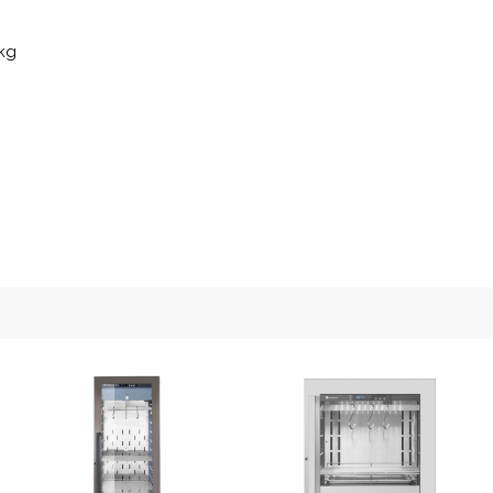
 kg
,Geruchsneutralisierung durch Aktivkohlefilter