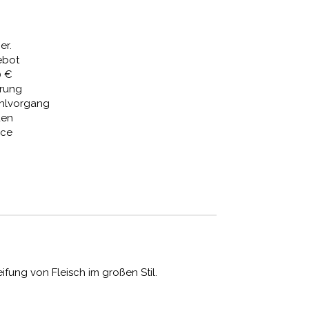
,09 €
2.907,17 €.
er.
ebot
0 €
erung
ahlvorgang
den
ice
ung von Fleisch im großen Stil.