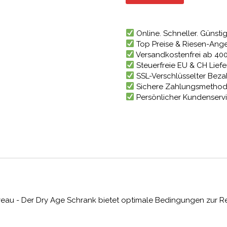
2.997
Online. Schneller. Günstig
Top Preise & Riesen-Ang
Versandkostenfrei ab 40
Steuerfreie EU & CH Lief
SSL-Verschlüsselter Bez
Sichere Zahlungsmetho
Persönlicher Kundenserv
au - Der Dry Age Schrank bietet optimale Bedingungen zur Reif