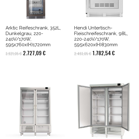
Arktic Reifeschrank, 352L,
Hendi Untertisch-
Dunkelgrau, 220-
Fleischreifeschrank, 98L,
240V/170W,
220-240V/170W,
tten
595x760x(H)1720mm
595x620x(H)830mm
Ursprünglicher
Aktueller
Ursprünglicher
Aktueller
2.727,09
€
1.782,54
€
3.921,05
€
2.493,05
€
Preis
Preis
Preis
Preis
war:
ist:
war:
ist:
3.921,05 €
2.727,09 €.
2.493,05 €
1.782,54 €.
.
ech ,7 Edelstahlroste ,1 Griff mit Montagematerial ,2 Hängestangen
alterung + Abtropfschale