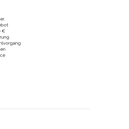
1,51 €.
er.
ebot
0 €
erung
ahlvorgang
den
ice