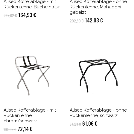
Aliseo Kofferablage - mit
Aliseo Kofferablage - ohne
Rückenlehne, Buche natur
Rückenlehne, Mahagoni
gebeizt
Ursprünglicher
Aktueller
164,93
€
235,62
€
Ursprünglicher
Aktueller
142,03
€
202,90
€
Preis
Preis
Preis
Preis
war:
ist:
war:
ist:
235,62 €
164,93 €.
202,90 €
142,03 €.
Aliseo Kofferablage - mit
Aliseo Kofferablage - ohne
Rückenlehne,
Rückenlehne, schwarz
chrom/schwarz
Ursprünglicher
Aktueller
61,06
€
87,23
€
Ursprünglicher
Aktueller
72,14
€
103,05
€
Preis
Preis