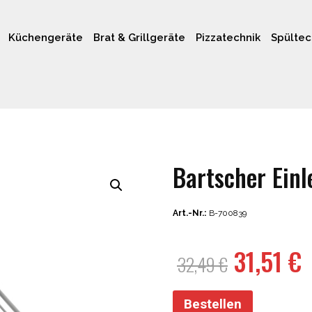
Küchengeräte
Brat & Grillgeräte
Pizzatechnik
Spültec
Bartscher Ein
Art.-Nr.:
B-700839
Ursprün
A
31,51
€
32,49
€
Preis
P
war:
i
Bestellen