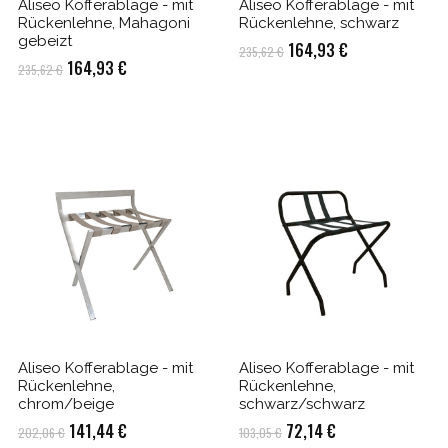
Aliseo Kofferablage - mit
Aliseo Kofferablage - mit
Rückenlehne, Mahagoni
Rückenlehne, schwarz
gebeizt
Ursprünglicher
Aktueller
164,93
€
235,62
€
Ursprünglicher
Aktueller
164,93
€
235,62
€
Preis
Preis
Preis
Preis
war:
ist:
war:
ist:
235,62 €
164,93 €.
235,62 €
164,93 €.
Aliseo Kofferablage - mit
Aliseo Kofferablage - mit
Rückenlehne,
Rückenlehne,
chrom/beige
schwarz/schwarz
Ursprünglicher
Aktueller
Ursprünglicher
Aktueller
141,44
€
72,14
€
202,06
€
103,05
€