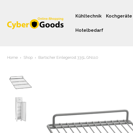
Kühltechnik
Kochgeräte
Hotelbedarf
Home
Shop
Bartscher Einlegerost 335L GN110