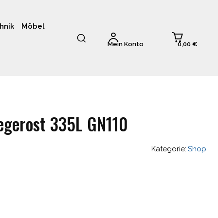
hnik
Möbel
0,00 €
Mein Konto
legerost 335L GN110
Kategorie:
Shop
glicher
ktueller
reis
st: