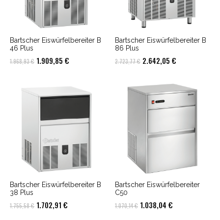
Bartscher Eiswürfelbereiter B
Bartscher Eiswürfelbereiter B
46 Plus
86 Plus
Ursprünglicher
Aktueller
Ursprünglicher
Aktueller
1.909,85
€
2.642,05
€
1.968,93
€
2.723,77
€
Preis
Preis
Preis
Preis
war:
ist:
war:
ist:
1.968,93 €
1.909,85 €.
2.723,77 €
2.642,05 €.
Bartscher Eiswürfelbereiter B
Bartscher Eiswürfelbereiter
38 Plus
C50
Ursprünglicher
Aktueller
Ursprünglicher
Aktueller
1.702,91
€
1.038,04
€
1.755,58
€
1.070,14
€
Preis
Preis
Preis
Preis