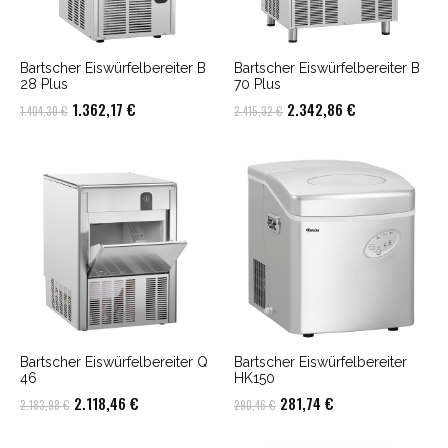
Bartscher Eiswürfelbereiter B
Bartscher Eiswürfelbereiter B
28 Plus
70 Plus
Ursprünglicher
Aktueller
Ursprünglicher
Aktueller
1.362,17
€
2.342,86
€
1.404,30
€
2.415,32
€
Preis
Preis
Preis
Preis
war:
ist:
war:
ist:
1.404,30 €
1.362,17 €.
2.415,32 €
2.342,86 €.
Bartscher Eiswürfelbereiter Q
Bartscher Eiswürfelbereiter
46
HK150
Ursprünglicher
Aktueller
Ursprünglicher
Aktueller
2.118,46
€
281,74
€
2.183,98
€
290,46
€
Preis
Preis
Preis
Preis