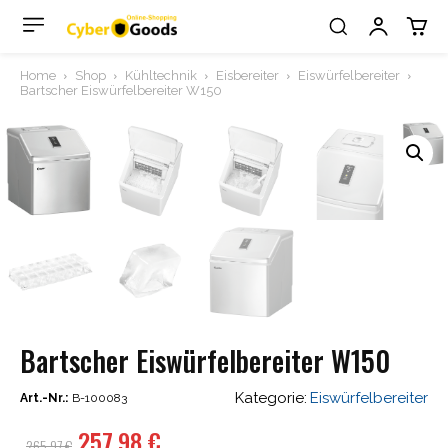
Home
Shop
Kühltechnik
Eisbereiter
Eiswürfelbereiter
Bartscher Eiswürfelbereiter W150
Bartscher Eiswürfelbereiter W150
Kategorie:
Eiswürfelbereiter
Art.-Nr.:
B-100083
Ursprünglicher
Aktueller
257,98
€
265,97
€