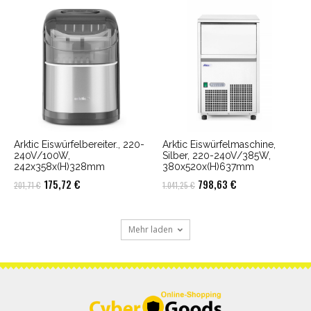
war:
ist:
war:
ist:
2.183,98 €
2.118,46 €.
290,46 €
281,74 €.
Arktic Eiswürfelbereiter., 220-
Arktic Eiswürfelmaschine,
240V/100W,
Silber, 220-240V/385W,
242x358x(H)328mm
380x520x(H)637mm
Ursprünglicher
Aktueller
Ursprünglicher
Aktueller
175,72
€
798,63
€
201,71
€
1.041,25
€
Preis
Preis
Preis
Preis
war:
ist:
war:
ist:
Mehr laden
201,71 €
175,72 €.
1.041,25 €
798,63 €.