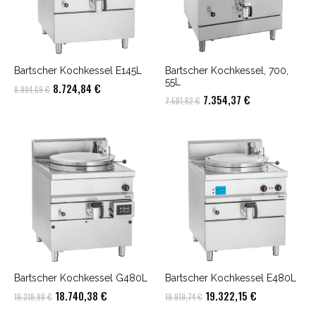
Bartscher Kochkessel E145L
Bartscher Kochkessel, 700,
55L
Ursprünglicher
Aktueller
8.724,84
€
8.994,69
€
Ursprünglicher
Aktueller
7.354,37
€
7.581,82
€
Preis
Preis
Preis
Preis
war:
ist:
war:
ist:
8.994,69 €
8.724,84 €.
7.581,82 €
7.354,37 €.
Bartscher Kochkessel G480L
Bartscher Kochkessel E480L
Ursprünglicher
Aktueller
Ursprünglicher
Aktueller
18.740,38
€
19.322,15
€
19.319,98
€
19.919,74
€
Preis
Preis
Preis
Preis