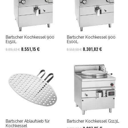
Bartscher Kochkessel 900
Bartscher Kochkessel 900
E150L
E100L
Ursprünglicher
Aktueller
Ursprünglicher
Aktueller
8.551,15
€
8.301,82
€
8.815,62
€
8.558,58
€
Preis
Preis
Preis
Preis
war:
ist:
war:
ist:
8.815,62 €
8.551,15 €.
8.558,58 €
8.301,82 €.
Bartscher Ablaufsieb für
Bartscher Kochkessel G113L
Kochkessel
Ursprünglicher
Aktueller