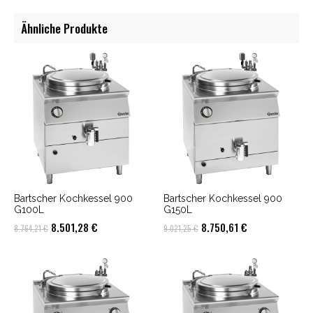
Ähnliche Produkte
Bartscher Kochkessel 900
Bartscher Kochkessel 900
G100L
G150L
Ursprünglicher
Aktueller
Ursprünglicher
Aktueller
8.501,28
€
8.750,61
€
8.764,21
€
9.021,25
€
Preis
Preis
Preis
Preis
war:
ist:
war:
ist:
8.764,21 €
8.501,28 €.
9.021,25 €
8.750,61 €.