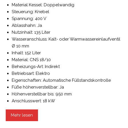
Material Kessel: Doppelwandig
Steuerung: Knebel
Spannung: 400 V
Ablasshahn: Ja
Nutzinhalt: 135 Liter
Wasseranschluss: Kalt- oder Warmwassereinlaufventil
Ø 10 mm
Inhalt: 152 Liter
Material: CNS 18/10
Beheizungs-Art: Indirekt
Betriebsart: Elektro
Eigenschaften: Automatische Füllstandskontrolle
Füße höhenverstellbar: Ja
Höhenverstellbar bis: 950 mm
Anschlusswert: 18 kW
Durchmesser Kessel: 600 mm
Auf Anfrage lieferbar: -
Mehr lesen
Frequenz: 50/60 Hz