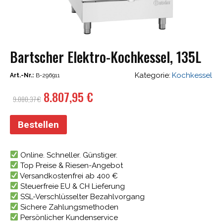
Bartscher Elektro-Kochkessel, 135L
Kategorie:
Kochkessel
Art.-Nr.:
B-296911
Ursprünglicher
Aktueller
8.807,95
€
9.080,37
€
Preis
Preis
war:
ist:
Bestellen
9.080,37 €
8.807,95 €.
Online. Schneller. Günstiger.
Top Preise & Riesen-Angebot
Versandkostenfrei ab 400 €
Steuerfreie EU & CH Lieferung
SSL-Verschlüsselter Bezahlvorgang
Sichere Zahlungsmethoden
Persönlicher Kundenservice