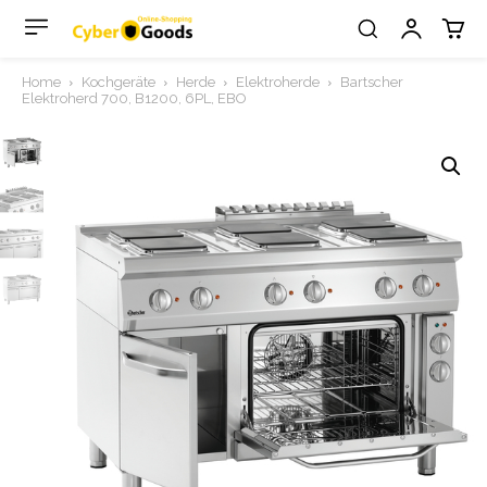
Home
Kochgeräte
Herde
Elektroherde
Bartscher
Elektroherd 700, B1200, 6PL, EBO