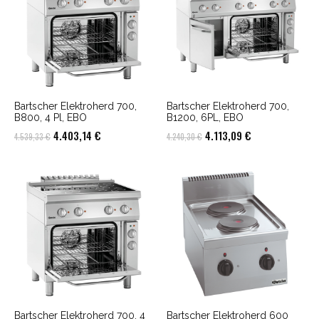
Bartscher Elektroherd 700,
Bartscher Elektroherd 700,
B800, 4 Pl, EBO
B1200, 6PL, EBO
Ursprünglicher
Aktueller
Ursprünglicher
Aktueller
4.403,14
€
4.113,09
€
4.539,33
€
4.240,30
€
Preis
Preis
Preis
Preis
war:
ist:
war:
ist:
4.539,33 €
4.403,14 €.
4.240,30 €
4.113,09 €.
Bartscher Elektroherd 700, 4
Bartscher Elektroherd 600