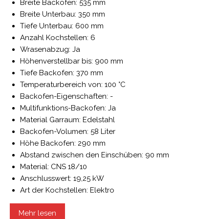
Breite Backofen: 535 mm
Breite Unterbau: 350 mm
Tiefe Unterbau: 600 mm
Anzahl Kochstellen: 6
Wrasenabzug: Ja
Höhenverstellbar bis: 900 mm
Tiefe Backofen: 370 mm
Temperaturbereich von: 100 °C
Backofen-Eigenschaften: -
Multifunktions-Backofen: Ja
Material Garraum: Edelstahl
Backofen-Volumen: 58 Liter
Höhe Backofen: 290 mm
Abstand zwischen den Einschüben: 90 mm
Material: CNS 18/10
Anschlusswert: 19,25 kW
Art der Kochstellen: Elektro
Füße höhenverstellbar: Ja
Mehr lesen
Material Kochfläche: Gusseisen