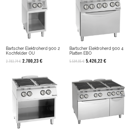
Bartscher Elektroherd 900 2
Bartscher Elektroherd 900 4
Kochfelder OU
Platten EBO
Ursprünglicher
Aktueller
Ursprünglicher
Aktueller
2.700,23
€
5.426,22
€
2.783,74
€
5.594,05
€
Preis
Preis
Preis
Preis
war:
ist:
war:
ist:
2.783,74 €
2.700,23 €.
5.594,05 €
5.426,22 €.