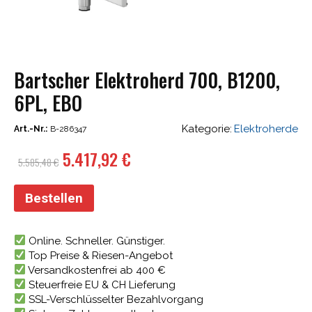
Bartscher Elektroherd 700, B1200,
6PL, EBO
Kategorie:
Elektroherde
Art.-Nr.:
B-286347
Ursprünglicher
Aktueller
5.417,92
€
5.585,48
€
Preis
Preis
war:
ist:
Bestellen
5.585,48 €
5.417,92 €.
Online. Schneller. Günstiger.
Top Preise & Riesen-Angebot
Versandkostenfrei ab 400 €
Steuerfreie EU & CH Lieferung
SSL-Verschlüsselter Bezahlvorgang