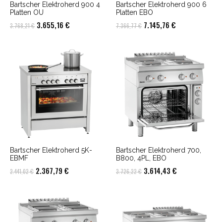
Bartscher Elektroherd 900 4
Bartscher Elektroherd 900 6
Platten OU
Platten EBO
Ursprünglicher
Aktueller
Ursprünglicher
Aktueller
3.655,16
€
7.145,76
€
3.768,21
€
7.366,77
€
Preis
Preis
Preis
Preis
war:
ist:
war:
ist:
3.768,21 €
3.655,16 €.
7.366,77 €
7.145,76 €.
Bartscher Elektroherd 5K-
Bartscher Elektroherd 700,
EBMF
B800, 4PL, EBO
Ursprünglicher
Aktueller
Ursprünglicher
Aktueller
2.367,79
€
3.614,43
€
2.441,02
€
3.726,22
€
Preis
Preis
Preis
Preis
war:
ist:
war:
ist:
2.441,02 €
2.367,79 €.
3.726,22 €
3.614,43 €.