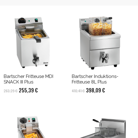
Bartscher Fritteuse MDI
Bartscher Induktions-
SNACK III Plus
Fritteuse 8L Plus
Ursprünglicher
Aktueller
Ursprünglicher
Aktueller
255,39
€
398,09
€
263,29
€
410,41
€
Preis
Preis
Preis
Preis
war:
ist:
war:
ist:
263,29 €
255,39 €.
410,41 €
398,09 €.