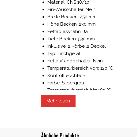
Material: CNS 18/10
Ein-/Ausschalter: Nein
Breite Becken: 250 mm
Höhe Becken: 230 mm
Fettablasshahn: Ja
Tiefe Becken: 530 mm
Inklusive: 2 Körbe ,2 Deckel
Typ: Tischgerät
Fettauffangbehälter: Nein
Temperaturbereich von: 120 °C
Kontrollleuchte: -
Farbe: Silbergrau
Temperaturbereich bis: 180 °C
Höhe Korb: 110 mm
Mehr lesen
Serie: 650
Kaltzone: Nein
Steuerung: Knebel
Anschlusswert: 14 kW
Ähnliche Produkte