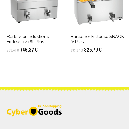
Bartscher Induktions-
Bartscher Fritteuse SNACK
Fritteuse 2x8L Plus
IV Plus
Ursprünglicher
Aktueller
Ursprünglicher
Aktueller
746,32
€
325,79
€
769,41
€
335,87
€
Preis
Preis
Preis
Preis
war:
ist:
war:
ist:
769,41 €
746,32 €.
335,87 €
325,79 €.