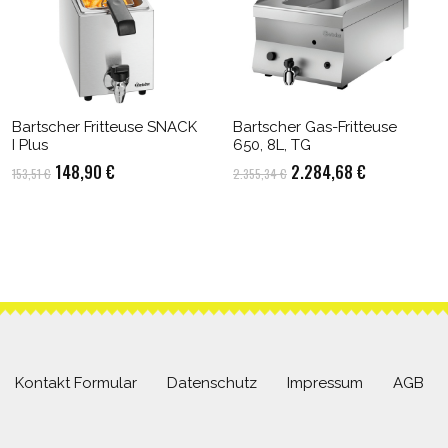
Bartscher Fritteuse SNACK
Bartscher Gas-Fritteuse
I Plus
650, 8L, TG
Ursprünglicher
Aktueller
Ursprünglicher
Aktueller
148,90
€
2.284,68
€
153,51
€
2.355,34
€
Preis
Preis
Preis
Preis
war:
ist:
war:
ist:
153,51 €
148,90 €.
2.355,34 €
2.284,68 €.
Kontakt Formular
Datenschutz
Impressum
AGB