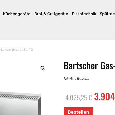
Küchengeräte
Brat & Grillgeräte
Pizzatechnik
Spültec
itteuse 650, 2x8L, TG
Bartscher Gas-
Art.-Nr.:
B-1152113
Urspr
3.90
4.025,25
€
Preis
war:
Bestellen