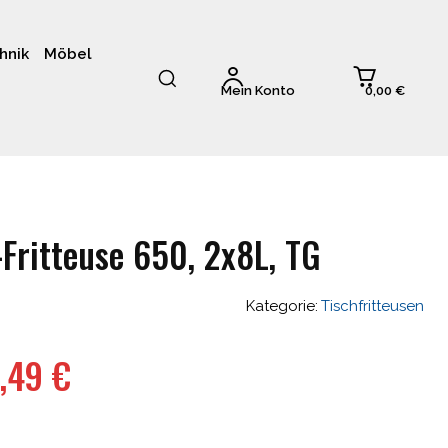
hnik
Möbel
0,00 €
Mein Konto
Fritteuse 650, 2x8L, TG
Kategorie:
Tischfritteusen
ünglicher
Aktueller
4,49
€
Preis
ist: