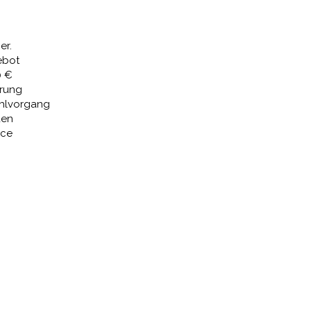
,25 €
3.904,49 €.
er.
ebot
0 €
erung
ahlvorgang
den
ice