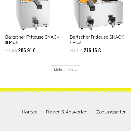
Bartscher Fritteuse SNACK
Bartscher Fritteuse SNACK
III Plus
II Plus
Ursprünglicher
Aktueller
Ursprünglicher
Aktueller
206,91
€
276,16
€
213,31
€
284,71
€
Preis
Preis
Preis
Preis
war:
ist:
war:
ist:
Mehr laden
213,31 €
206,91 €.
284,71 €
276,16 €.
Horeca
Fragen & Antworten
Zahlungsarten