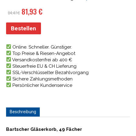
Ursprünglicher
Aktueller
81,93
€
84,47
€
Preis
Preis
war:
ist:
Bestellen
84,47 €
81,93 €.
Online. Schneller. Günstiger.
Top Preise & Riesen-Angebot
Versandkostenfrei ab 400 €
Steuerfreie EU & CH Lieferung
SSL-Verschlüsselter Bezahlvorgang
Sichere Zahlungsmethoden
Persönlicher Kundenservice
Beschreibung
Bartscher Gläserkorb, 49 Fächer