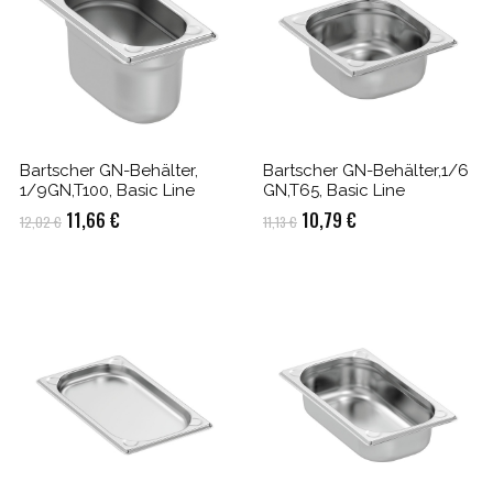
Bartscher GN-Behälter,
Bartscher GN-Behälter,1/6
1/9GN,T100, Basic Line
GN,T65, Basic Line
Ursprünglicher
Aktueller
Ursprünglicher
Aktueller
11,66
€
10,79
€
12,02
€
11,13
€
Preis
Preis
Preis
Preis
war:
ist:
war:
ist:
12,02 €
11,66 €.
11,13 €
10,79 €.