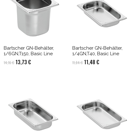
Bartscher GN-Behälter,
Bartscher GN-Behälter,
1/6GN,T150, Basic Line
1/4GN,T40, Basic Line
Ursprünglicher
Aktueller
Ursprünglicher
Aktueller
13,73
€
11,48
€
14,16
€
11,84
€
Preis
Preis
Preis
Preis
war:
ist:
war:
ist:
14,16 €
13,73 €.
11,84 €
11,48 €.