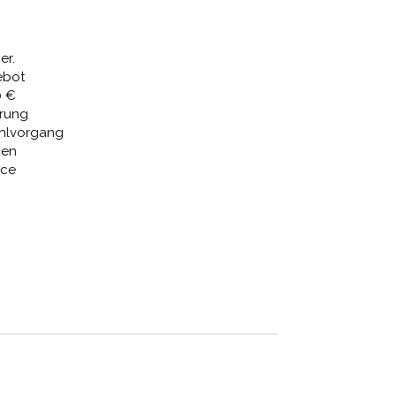
22,40 €.
er.
ebot
0 €
erung
ahlvorgang
den
ice