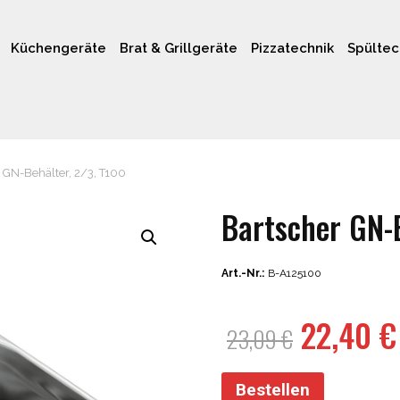
Küchengeräte
Brat & Grillgeräte
Pizzatechnik
Spültec
 GN-Behälter, 2/3, T100
Bartscher GN-B
Art.-Nr.:
B-A125100
Ursprün
22,40
€
23,09
€
Preis
war:
Bestellen