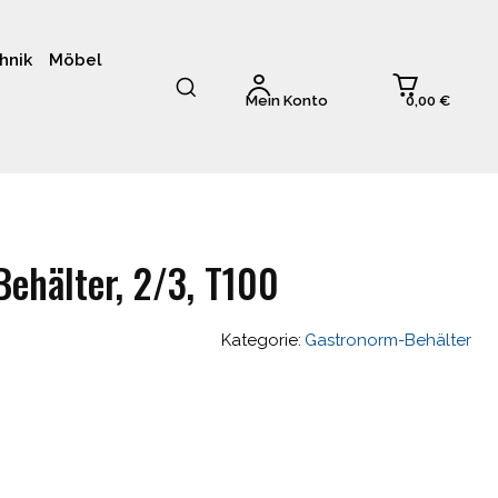
hnik
Möbel
0,00 €
Mein Konto
ehälter, 2/3, T100
Kategorie:
Gastronorm-Behälter
glicher
Aktueller
Preis
ist: