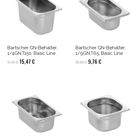
Bartscher GN-Behälter,
Bartscher GN-Behälter,
1/4GN,T150, Basic Line
1/9GN,T65, Basic Line
Ursprünglicher
Aktueller
Ursprünglicher
Aktueller
15,47
€
9,76
€
15,95
€
10,06
€
Preis
Preis
Preis
Preis
war:
ist:
war:
ist:
15,95 €
15,47 €.
10,06 €
9,76 €.