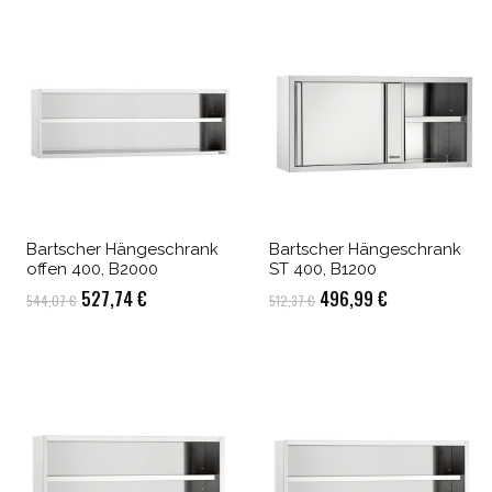
Bartscher Hängeschrank
Bartscher Hängeschrank
offen 400, B2000
ST 400, B1200
Ursprünglicher
Aktueller
Ursprünglicher
Aktueller
527,74
€
496,99
€
544,07
€
512,37
€
Preis
Preis
Preis
Preis
war:
ist:
war:
ist:
544,07 €
527,74 €.
512,37 €
496,99 €.