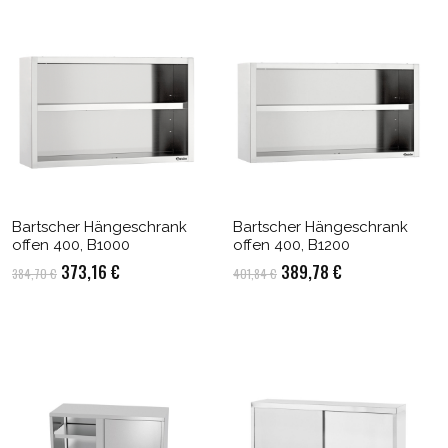
Bartscher Hängeschrank
Bartscher Hängeschrank
offen 400, B1000
offen 400, B1200
Ursprünglicher
Aktueller
Ursprünglicher
Aktueller
373,16
€
389,78
€
384,70
€
401,84
€
Preis
Preis
Preis
Preis
war:
ist:
war:
ist:
384,70 €
373,16 €.
401,84 €
389,78 €.