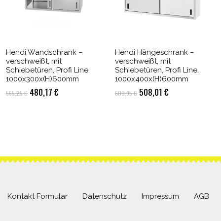
Hendi Wandschrank –
Hendi Hängeschrank –
verschweißt, mit
verschweißt, mit
Schiebetüren, Profi Line,
Schiebetüren, Profi Line,
1000x300x(H)600mm
1000x400x(H)600mm
Ursprünglicher
Aktueller
Ursprünglicher
Aktueller
480,17
€
508,01
€
565,25
€
600,95
€
Preis
Preis
Preis
Preis
war:
ist:
war:
ist:
565,25 €
480,17 €.
600,95 €
508,01 €.
Kontakt Formular
Datenschutz
Impressum
AGB