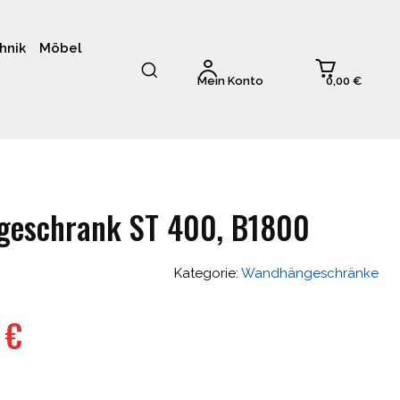
hnik
Möbel
0,00 €
Mein Konto
geschrank ST 400, B1800
Kategorie:
Wandhängeschränke
nglicher
Aktueller
3
€
Preis
ist: