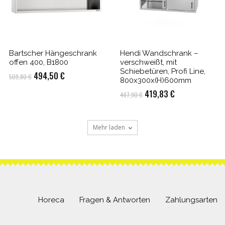
Bartscher Hängeschrank
Hendi Wandschrank –
offen 400, B1800
verschweißt, mit
Schiebetüren, Profi Line,
Ursprünglicher
Aktueller
494,50
€
509,80
€
800x300x(H)600mm
Preis
Preis
Ursprünglicher
Aktueller
419,83
€
487,90
€
war:
ist:
Preis
Preis
509,80 €
494,50 €.
war:
ist:
Mehr laden
487,90 €
419,83 €.
Horeca
Fragen & Antworten
Zahlungsarten