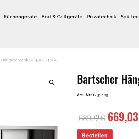
Küchengeräte
Brat & Grillgeräte
Pizzatechnik
Spültec
r Hängeschrank ST 400, B1800
Bartscher Hän
Art.-Nr.:
B-314185
Ursprü
669,0
689,72
€
Preis
war:
Bestellen