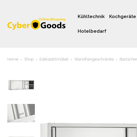
Kühltechnik
Kochgeräte
Hotelbedarf
Home
Shop
Edelstahlmöbel
Wandhängeschränke
Bartsche