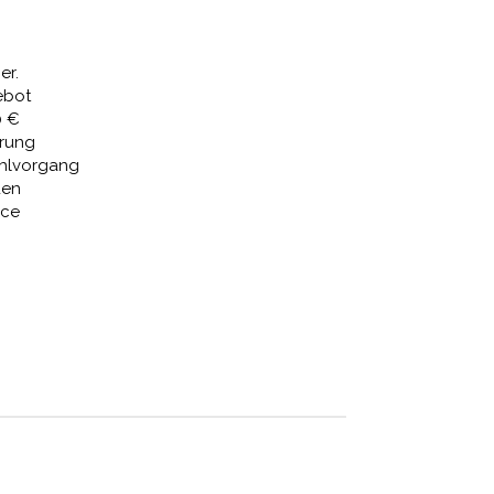
 €
669,03 €.
er.
ebot
0 €
erung
ahlvorgang
den
ice