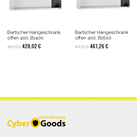
Bartscher Hängeschrank
Bartscher Hängeschrank
offen 400, B1400
offen 400, B1600
Ursprünglicher
Aktueller
Ursprünglicher
Aktueller
428,02
€
461,26
€
441,25
€
475,52
€
Preis
Preis
Preis
Preis
war:
ist:
war:
ist:
441,25 €
428,02 €.
475,52 €
461,26 €.