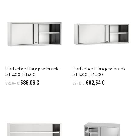
Bartscher Hängeschrank
Bartscher Hängeschrank
ST 400, B1400
ST 400, B1600
Ursprünglicher
Aktueller
Ursprünglicher
Aktueller
536,06
€
602,54
€
552,64
€
621,18
€
Preis
Preis
Preis
Preis
war:
ist:
war:
ist:
552,64 €
536,06 €.
621,18 €
602,54 €.