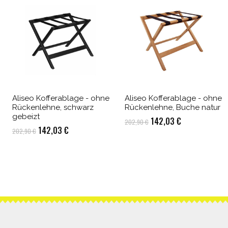
Aliseo Kofferablage - ohne
Aliseo Kofferablage - ohne
Rückenlehne, schwarz
Rückenlehne, Buche natur
gebeizt
Ursprünglicher
Aktueller
142,03
€
202,90
€
Ursprünglicher
Aktueller
142,03
€
202,90
€
Preis
Preis
Preis
Preis
war:
ist:
war:
ist:
202,90 €
142,03 €.
202,90 €
142,03 €.