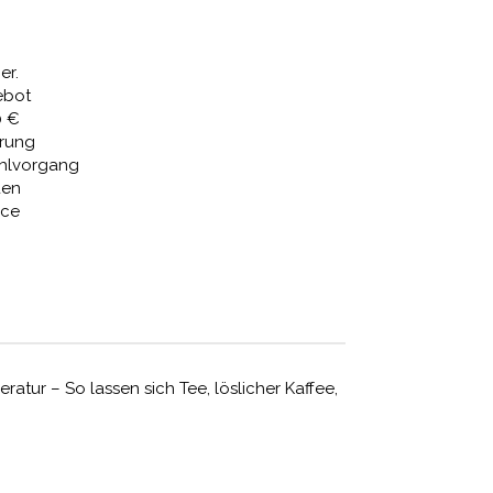
67,52 €.
er.
ebot
0 €
erung
ahlvorgang
den
ice
atur – So lassen sich Tee, löslicher Kaffee,