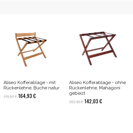
Aliseo Kofferablage - mit
Aliseo Kofferablage - ohne
Rückenlehne, Buche natur
Rückenlehne, Mahagoni
gebeizt
Ursprünglicher
Aktueller
164,93
€
235,62
€
Ursprünglicher
Aktueller
142,03
€
202,90
€
Preis
Preis
Preis
Preis
war:
ist:
war:
ist:
235,62 €
164,93 €.
202,90 €
142,03 €.