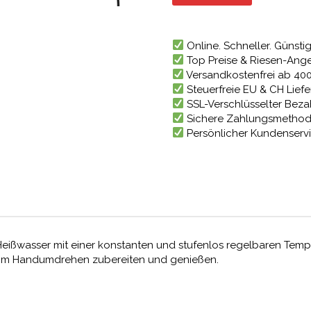
69,62 €
Online. Schneller. Günstig
Top Preise & Riesen-Ang
Versandkostenfrei ab 40
Steuerfreie EU & CH Lief
SSL-Verschlüsselter Bez
Sichere Zahlungsmetho
Persönlicher Kundenserv
Heißwasser mit einer konstanten und stufenlos regelbaren Temper
k im Handumdrehen zubereiten und genießen.