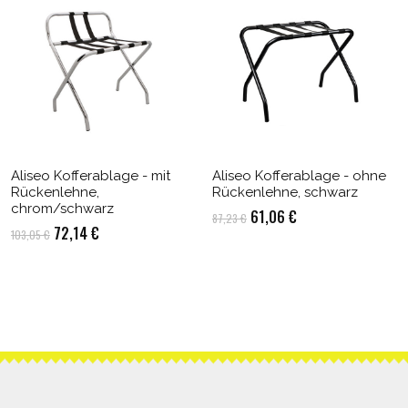
Aliseo Kofferablage - mit
Aliseo Kofferablage - ohne
Rückenlehne,
Rückenlehne, schwarz
chrom/schwarz
Ursprünglicher
Aktueller
61,06
€
87,23
€
Ursprünglicher
Aktueller
72,14
€
103,05
€
Preis
Preis
Preis
Preis
war:
ist:
war:
ist:
87,23 €
61,06 €.
103,05 €
72,14 €.