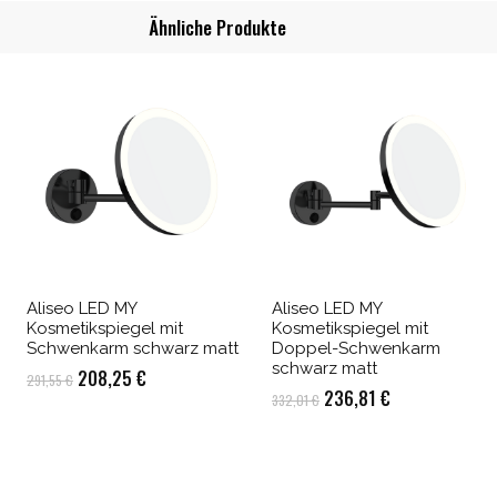
Ähnliche Produkte
Aliseo LED MY
Aliseo LED MY
Kosmetikspiegel mit
Kosmetikspiegel mit
Schwenkarm schwarz matt
Doppel-Schwenkarm
schwarz matt
Ursprünglicher
Aktueller
208,25
€
291,55
€
Ursprünglicher
Aktueller
236,81
€
332,01
€
Preis
Preis
Preis
Preis
war:
ist:
war:
ist:
291,55 €
208,25 €.
332,01 €
236,81 €.