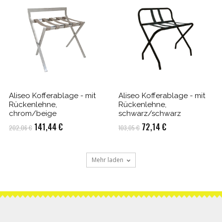
Aliseo Kofferablage - mit
Aliseo Kofferablage - mit
Rückenlehne,
Rückenlehne,
chrom/beige
schwarz/schwarz
Ursprünglicher
Aktueller
Ursprünglicher
Aktueller
141,44
€
72,14
€
202,06
€
103,05
€
Preis
Preis
Preis
Preis
war:
ist:
war:
ist:
Mehr laden
202,06 €
141,44 €.
103,05 €
72,14 €.