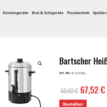
Küchengeräte
Brat & Grillgeräte
Pizzatechnik
Spültec
Bartscher Hei
Art.-Nr.:
B-200085
Ursprün
67,52
€
69,62
€
Preis
war:
Bestellen