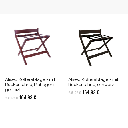
Aliseo Kofferablage - mit
Aliseo Kofferablage - mit
Rückenlehne, Mahagoni
Rückenlehne, schwarz
gebeizt
Ursprünglicher
Aktueller
164,93
€
235,62
€
Ursprünglicher
Aktueller
164,93
€
235,62
€
Preis
Preis
Preis
Preis
war:
ist:
war:
ist:
235,62 €
164,93 €.
235,62 €
164,93 €.