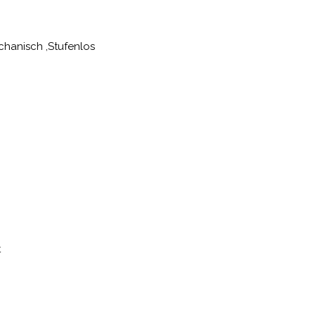
chanisch ,Stufenlos
t