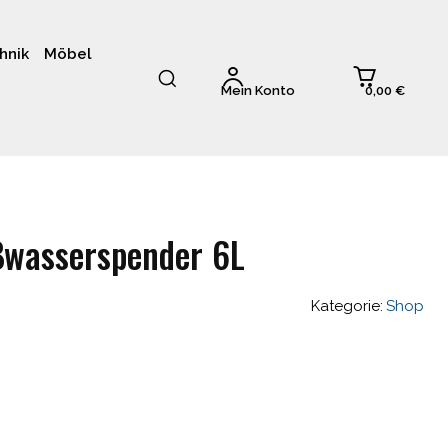
hnik
Möbel
0,00 €
Mein Konto
ßwasserspender 6L
Kategorie:
Shop
glicher
Aktueller
Preis
ist: