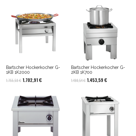
Bartscher Hockerkocher G-
Bartscher Hockerkocher G-
1KB 1K2000
2KB 1K700
Ursprünglicher
Aktueller
Ursprünglicher
Aktueller
1.702,91
€
1.453,59
€
1.755,58
€
1.498,54
€
Preis
Preis
Preis
Preis
war:
ist:
war:
ist:
1.755,58 €
1.702,91 €.
1.498,54 €
1.453,59 €.