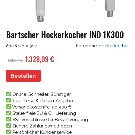
Bartscher Hockerkocher IND 1K300
Kategorie:
Hockerkocher
Art.-Nr.:
B-105817
Ursprünglicher
Aktueller
1.328,09
€
1.369,17
€
Preis
Preis
war:
ist:
Bestellen
1.369,17 €
1.328,09 €.
Online. Schneller. Günstiger.
Top Preise & Riesen-Angebot
Versandkostenfrei ab 400 €
Steuerfreie EU & CH Lieferung
SSL-Verschlüsselter Bezahlvorgang
Sichere Zahlungsmethoden
Persönlicher Kundenservice