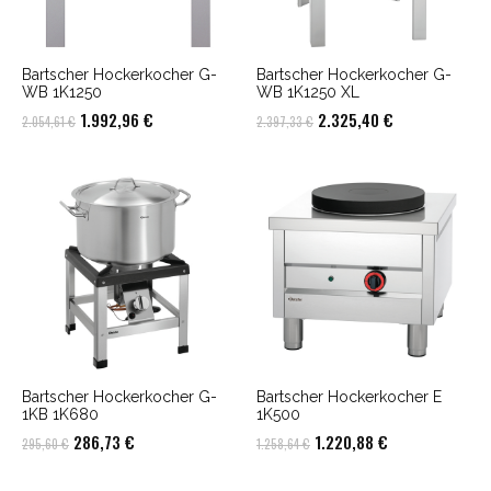
Bartscher Hockerkocher G-
Bartscher Hockerkocher G-
WB 1K1250
WB 1K1250 XL
Ursprünglicher
Aktueller
Ursprünglicher
Aktueller
1.992,96
€
2.325,40
€
2.054,61
€
2.397,33
€
Preis
Preis
Preis
Preis
war:
ist:
war:
ist:
2.054,61 €
1.992,96 €.
2.397,33 €
2.325,40 €.
Bartscher Hockerkocher G-
Bartscher Hockerkocher E
1KB 1K680
1K500
Ursprünglicher
Aktueller
Ursprünglicher
Aktueller
286,73
€
1.220,88
€
295,60
€
1.258,64
€
Preis
Preis
Preis
Preis