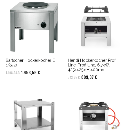
war:
ist:
war:
ist:
295,60 €
286,73 €.
1.258,64 €
1.220,88 €.
Bartscher Hockerkocher E
Hendi Hockerkocher Profi
1K350
Line, Profi Line, 6,7kW,
425x425x(H)400mm
Ursprünglicher
Aktueller
1.453,59
€
1.498,54
€
Ursprünglicher
Aktueller
609,07
€
743,75
€
Preis
Preis
Preis
Preis
war:
ist:
war:
ist:
1.498,54 €
1.453,59 €.
743,75 €
609,07 €.