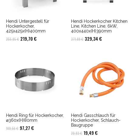
Hendi Untergestell für
Hendi Hockerkocher Kitchen
Hockerkocher,
Line, Kitchen Line, 6kW,
425x425x(H)400mm
400x440x(H)390mm
Ursprünglicher
Aktueller
Ursprünglicher
Aktueller
219,70
€
329,34
€
255,85
€
371,88
€
Preis
Preis
Preis
Preis
war:
ist:
war:
ist:
255,85 €
219,70 €.
371,88 €
329,34 €.
Hendi Ring für Hockerkocher,
Hendi Gasschlauch für
⌀360x(H)80mm
Hockerkocher, Schlauch-
Baugruppe
Ursprünglicher
Aktueller
97,27
€
100,56
€
Ursprünglicher
Aktueller
19,49
€
20,83
€
Preis
Preis