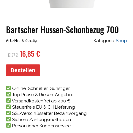
Bartscher Hussen-Schonbezug 700
Kategorie:
Shop
Art.-Nr.:
B-601169
Ursprünglicher
Aktueller
16,85
€
17,37
€
Preis
Preis
war:
ist:
Bestellen
17,37 €
16,85 €.
Online. Schneller. Günstiger.
Top Preise & Riesen-Angebot
Versandkostenfrei ab 400 €
Steuerfreie EU & CH Lieferung
SSL-Verschlüsselter Bezahlvorgang
Sichere Zahlungsmethoden
Persönlicher Kundenservice