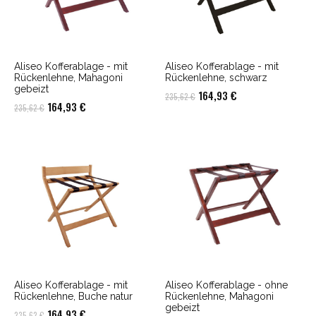
Aliseo Kofferablage - mit
Aliseo Kofferablage - mit
Rückenlehne, Mahagoni
Rückenlehne, schwarz
gebeizt
Ursprünglicher
Aktueller
164,93
€
235,62
€
Ursprünglicher
Aktueller
164,93
€
235,62
€
Preis
Preis
Preis
Preis
war:
ist:
war:
ist:
235,62 €
164,93 €.
235,62 €
164,93 €.
Aliseo Kofferablage - mit
Aliseo Kofferablage - ohne
Rückenlehne, Buche natur
Rückenlehne, Mahagoni
gebeizt
Ursprünglicher
Aktueller
164,93
€
235,62
€