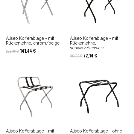
Aliseo Kofferablage - mit
Aliseo Kofferablage - mit
Rückenlehne, chrom/beige
Rückenlehne,
schwarz/schwarz
Ursprünglicher
Aktueller
141,44
€
202,06
€
Ursprünglicher
Aktueller
72,14
€
103,05
€
Preis
Preis
Preis
Preis
war:
ist:
war:
ist:
202,06 €
141,44 €.
103,05 €
72,14 €.
Aliseo Kofferablage - mit
Aliseo Kofferablage - ohne