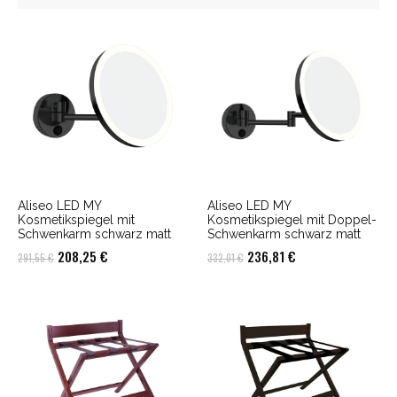
Aliseo LED MY
Aliseo LED MY
Kosmetikspiegel mit
Kosmetikspiegel mit Doppel-
Schwenkarm schwarz matt
Schwenkarm schwarz matt
Ursprünglicher
Aktueller
Ursprünglicher
Aktueller
208,25
€
236,81
€
291,55
€
332,01
€
Preis
Preis
Preis
Preis
war:
ist:
war:
ist:
291,55 €
208,25 €.
332,01 €
236,81 €.