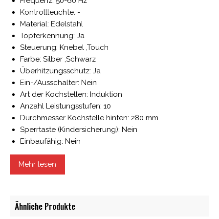
Frequenz: 50-60 Hz
Kontrollleuchte: -
Material: Edelstahl
Topferkennung: Ja
Steuerung: Knebel ,Touch
Farbe: Silber ,Schwarz
Überhitzungsschutz: Ja
Ein-/Ausschalter: Nein
Art der Kochstellen: Induktion
Anzahl Leistungsstufen: 10
Durchmesser Kochstelle hinten: 280 mm
Sperrtaste (Kindersicherung): Nein
Einbaufähig: Nein
Anzahl Temperaturstufen: 10
Mehr lesen
Leistung Kochstelle hinten max.: 5000 W
Breite Glasfeld: 360 mm
Temperaturbereich bis: 240 °C
Regulierung von: Leistung ,Temperatur
Ähnliche Produkte
Durchmesser Kochstelle vorne: 280 mm