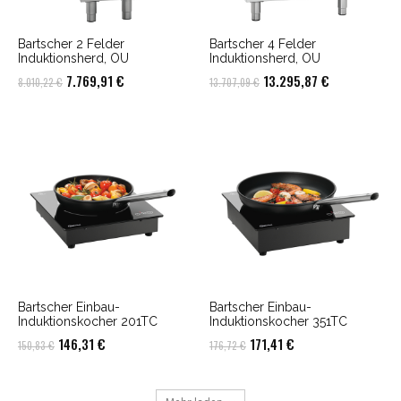
Bartscher 2 Felder
Bartscher 4 Felder
Induktionsherd, OU
Induktionsherd, OU
Ursprünglicher
Aktueller
Ursprünglicher
Aktueller
7.769,91
€
13.295,87
€
8.010,22
€
13.707,09
€
Preis
Preis
Preis
Preis
war:
ist:
war:
ist:
8.010,22 €
7.769,91 €.
13.707,09 €
13.295,87 €.
Bartscher Einbau-
Bartscher Einbau-
Induktionskocher 201TC
Induktionskocher 351TC
Ursprünglicher
Aktueller
Ursprünglicher
Aktueller
146,31
€
171,41
€
150,83
€
176,72
€
Preis
Preis
Preis
Preis
war:
ist:
war:
ist: