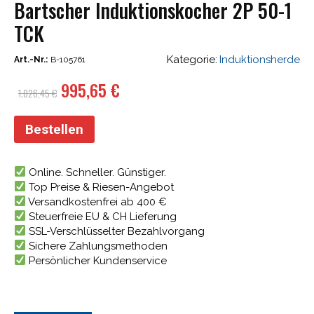
Bartscher Induktionskocher 2P 50-1
TCK
Kategorie:
Induktionsherde
Art.-Nr.:
B-105761
Ursprünglicher
Aktueller
995,65
€
1.026,45
€
Preis
Preis
war:
ist:
Bestellen
1.026,45 €
995,65 €.
Online. Schneller. Günstiger.
Top Preise & Riesen-Angebot
Versandkostenfrei ab 400 €
Steuerfreie EU & CH Lieferung
SSL-Verschlüsselter Bezahlvorgang
Sichere Zahlungsmethoden
Persönlicher Kundenservice