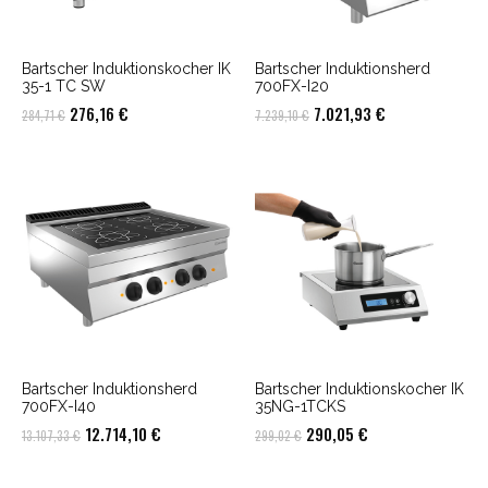
Bartscher Induktionskocher IK
Bartscher Induktionsherd
35-1 TC SW
700FX-I20
Ursprünglicher
Aktueller
Ursprünglicher
Aktueller
276,16
€
7.021,93
€
284,71
€
7.239,10
€
Preis
Preis
Preis
Preis
war:
ist:
war:
ist:
284,71 €
276,16 €.
7.239,10 €
7.021,93 €.
Bartscher Induktionsherd
Bartscher Induktionskocher IK
700FX-I40
35NG-1TCKS
Ursprünglicher
Aktueller
Ursprünglicher
Aktueller
12.714,10
€
290,05
€
13.107,33
€
299,02
€
Preis
Preis
Preis
Preis
war:
ist:
war:
ist: