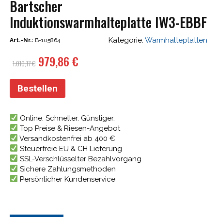
Bartscher
Induktionswarmhalteplatte IW3-EBBF
Kategorie:
Warmhalteplatten
Art.-Nr.:
B-105864
Ursprünglicher
Aktueller
979,86
€
1.010,17
€
Preis
Preis
war:
ist:
Bestellen
1.010,17 €
979,86 €.
Online. Schneller. Günstiger.
Top Preise & Riesen-Angebot
Versandkostenfrei ab 400 €
Steuerfreie EU & CH Lieferung
SSL-Verschlüsselter Bezahlvorgang
Sichere Zahlungsmethoden
Persönlicher Kundenservice