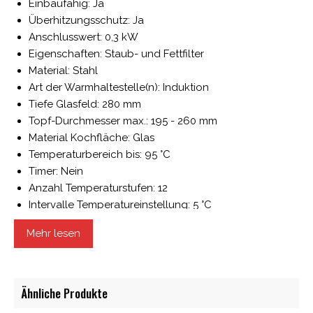
Einbaufähig: Ja
Überhitzungsschutz: Ja
Anschlusswert: 0,3 kW
Eigenschaften: Staub- und Fettfilter
Material: Stahl
Art der Warmhaltestelle(n): Induktion
Tiefe Glasfeld: 280 mm
Topf-Durchmesser max.: 195 - 260 mm
Material Kochfläche: Glas
Temperaturbereich bis: 95 °C
Timer: Nein
Anzahl Temperaturstufen: 12
Intervalle Temperatureinstellung: 5 °C
Leistung max.: 300 W
Mehr lesen
Digital-Anzeige: Ja
Temperaturbereich von: 40 °C
Spannung: 230 V
Regulierung von: Leistung
Ähnliche Produkte
Breite Glasfeld: 280 mm