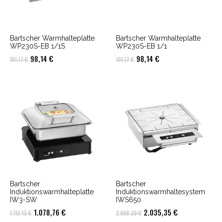
Bartscher Warmhalteplatte
Bartscher Warmhalteplatte
WP230S-EB 1/1S
WP230S-EB 1/1
Ursprünglicher
Aktueller
Ursprünglicher
Aktueller
98,14
€
98,14
€
101,17
€
101,17
€
Preis
Preis
Preis
Preis
war:
ist:
war:
ist:
101,17 €
98,14 €.
101,17 €
98,14 €.
Bartscher
Bartscher
Induktionswarmhalteplatte
Induktionswarmhaltesystem
IW3-SW
IWS650
Ursprünglicher
Aktueller
Ursprünglicher
Aktueller
1.078,76
€
2.035,35
€
1.112,13
€
2.098,30
€