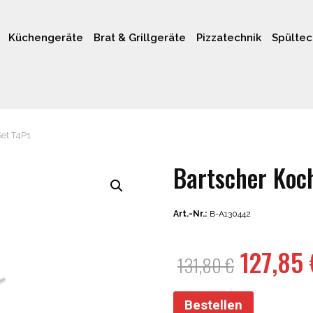
Küchengeräte
Brat & Grillgeräte
Pizzatechnik
Spültec
et T4P1
Bartscher Koc
Art.-Nr.:
B-A130442
Ursprün
127,85
131,80
€
Preis
war:
Bestellen