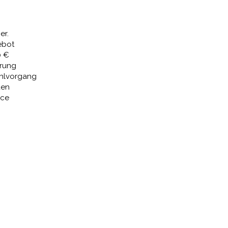
€
127,85 €.
er.
ebot
0 €
erung
ahlvorgang
den
ice