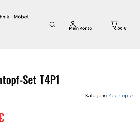
hnik
Möbel
0,00 €
Mein Konto
htopf-Set T4P1
Kategorie:
Kochtöpfe
glicher
Aktueller
€
Preis
ist: