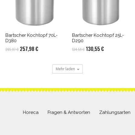
Bartscher Kochtopf 70L-
Bartscher Kochtopf 25L-
D380
D290
Ursprünglicher
Aktueller
Ursprünglicher
Aktueller
257,98
€
130,55
€
265,97
€
134,59
€
Preis
Preis
Preis
Preis
war:
ist:
war:
ist:
Mehr laden
265,97 €
257,98 €.
134,59 €
130,55 €.
Horeca
Fragen & Antworten
Zahlungsarten