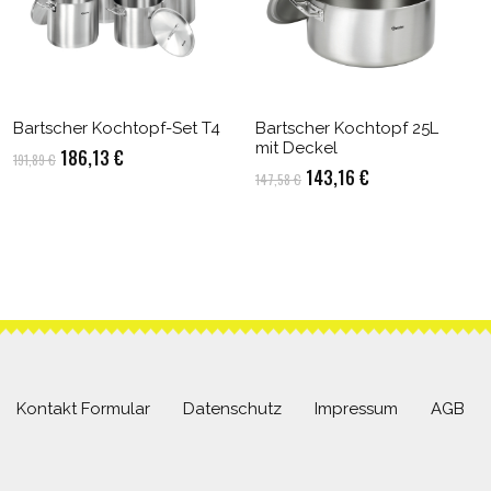
Bartscher Kochtopf-Set T4
Bartscher Kochtopf 25L
mit Deckel
Ursprünglicher
Aktueller
186,13
€
191,89
€
Ursprünglicher
Aktueller
143,16
€
147,58
€
Preis
Preis
Preis
Preis
war:
ist:
war:
ist:
191,89 €
186,13 €.
147,58 €
143,16 €.
Kontakt Formular
Datenschutz
Impressum
AGB