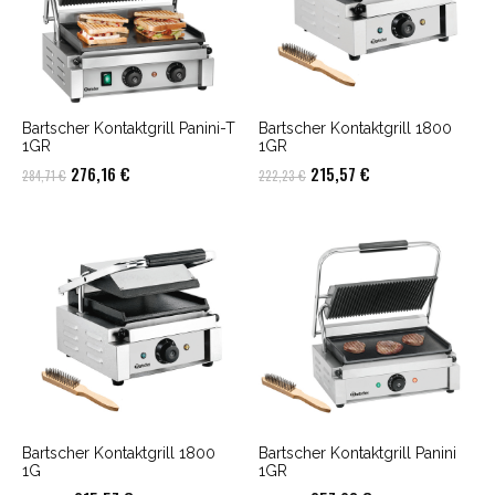
Bartscher Kontaktgrill Panini-T
Bartscher Kontaktgrill 1800
1GR
1GR
Ursprünglicher
Aktueller
Ursprünglicher
Aktueller
276,16
€
215,57
€
284,71
€
222,23
€
Preis
Preis
Preis
Preis
war:
ist:
war:
ist:
284,71 €
276,16 €.
222,23 €
215,57 €.
Bartscher Kontaktgrill 1800
Bartscher Kontaktgrill Panini
1G
1GR