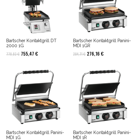
Bartscher Kontaktgrill DT
Bartscher Kontaktgrill Panini-
2000 1G
MDI 1GR
Ursprünglicher
Aktueller
Ursprünglicher
Aktueller
755,47
€
276,16
€
778,83
€
284,71
€
Preis
Preis
Preis
Preis
war:
ist:
war:
ist:
778,83 €
755,47 €.
284,71 €
276,16 €.
Bartscher Kontaktgrill Panini-
Bartscher Kontaktgrill Panini-
MDI 1G
MDI 1R