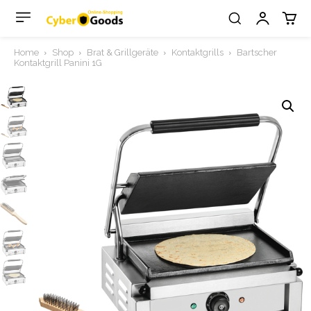
Home
Shop
Brat & Grillgeräte
Kontaktgrills
Bartscher
Kontaktgrill Panini 1G