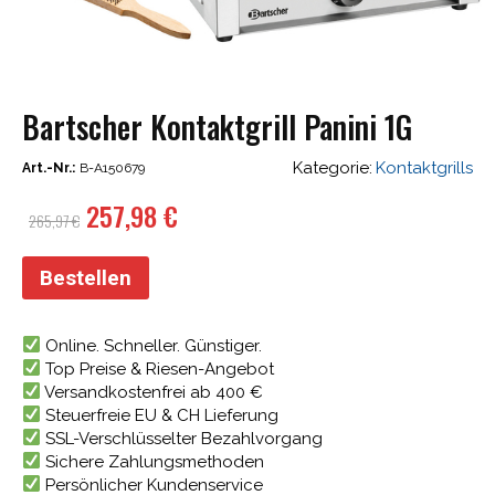
Bartscher Kontaktgrill Panini 1G
Kategorie:
Kontaktgrills
Art.-Nr.:
B-A150679
Ursprünglicher
Aktueller
257,98
€
265,97
€
Preis
Preis
war:
ist:
Bestellen
265,97 €
257,98 €.
Online. Schneller. Günstiger.
Top Preise & Riesen-Angebot
Versandkostenfrei ab 400 €
Steuerfreie EU & CH Lieferung
SSL-Verschlüsselter Bezahlvorgang
Sichere Zahlungsmethoden
Persönlicher Kundenservice