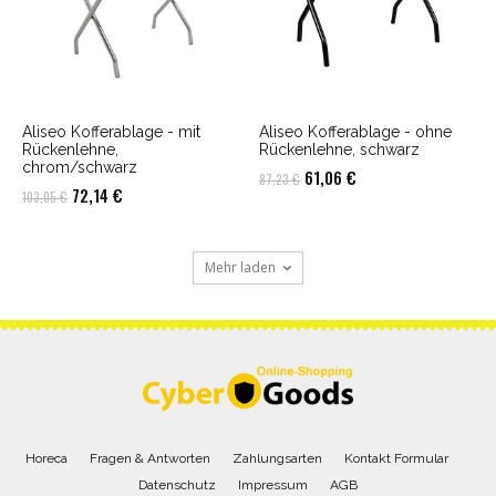
Aliseo Kofferablage - mit
Aliseo Kofferablage - ohne
Rückenlehne,
Rückenlehne, schwarz
chrom/schwarz
Ursprünglicher
Aktueller
61,06
€
87,23
€
Ursprünglicher
Aktueller
72,14
€
103,05
€
Preis
Preis
Preis
Preis
war:
ist:
war:
ist:
87,23 €
61,06 €.
Mehr laden
103,05 €
72,14 €.
Horeca
Fragen & Antworten
Zahlungsarten
Kontakt Formular
Datenschutz
Impressum
AGB