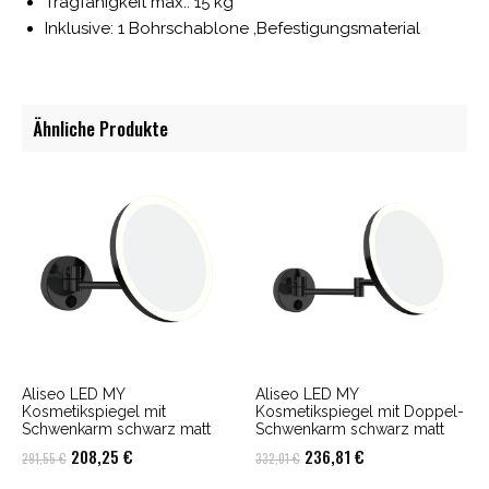
Tragfähigkeit max.: 15 kg
Inklusive: 1 Bohrschablone ,Befestigungsmaterial
Ähnliche Produkte
Aliseo LED MY
Aliseo LED MY
Kosmetikspiegel mit
Kosmetikspiegel mit Doppel-
Schwenkarm schwarz matt
Schwenkarm schwarz matt
Ursprünglicher
Aktueller
Ursprünglicher
Aktueller
208,25
€
236,81
€
291,55
€
332,01
€
Preis
Preis
Preis
Preis