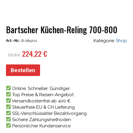
Bartscher Küchen-Reling 700-800
Kategorie:
Shop
Art.-Nr.:
B-285201
Ursprünglicher
Aktueller
224,22
€
231,16
€
Preis
Preis
war:
ist:
Bestellen
231,16 €
224,22 €.
Online. Schneller. Günstiger.
Top Preise & Riesen-Angebot
Versandkostenfrei ab 400 €
Steuerfreie EU & CH Lieferung
SSL-Verschlüsselter Bezahlvorgang
Sichere Zahlungsmethoden
Persönlicher Kundenservice