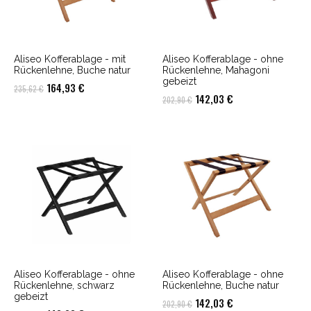
Aliseo Kofferablage - mit
Aliseo Kofferablage - ohne
Rückenlehne, Buche natur
Rückenlehne, Mahagoni
gebeizt
Ursprünglicher
Aktueller
164,93
€
235,62
€
Ursprünglicher
Aktueller
142,03
€
202,90
€
Preis
Preis
Preis
Preis
war:
ist:
war:
ist:
235,62 €
164,93 €.
202,90 €
142,03 €.
Aliseo Kofferablage - ohne
Aliseo Kofferablage - ohne
Rückenlehne, schwarz
Rückenlehne, Buche natur
gebeizt
Ursprünglicher
Aktueller
142,03
€
202,90
€