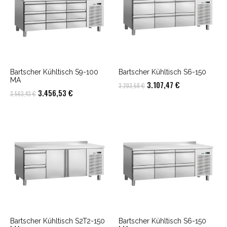
Bartscher Kühltisch S9-100
Bartscher Kühltisch S6-150
MA
Ursprünglicher
Aktueller
3.107,47
€
3.203,58
€
Ursprünglicher
Aktueller
3.456,53
€
3.563,43
€
Preis
Preis
Preis
Preis
war:
ist:
war:
ist:
3.203,58 €
3.107,47 €.
3.563,43 €
3.456,53 €.
Bartscher Kühltisch S2T2-150
Bartscher Kühltisch S6-150