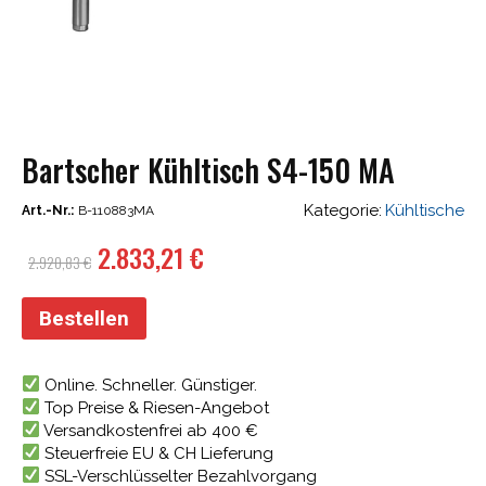
Bartscher Kühltisch S4-150 MA
Kategorie:
Kühltische
Art.-Nr.:
B-110883MA
Ursprünglicher
Aktueller
2.833,21
€
2.920,83
€
Preis
Preis
war:
ist:
Bestellen
2.920,83 €
2.833,21 €.
Online. Schneller. Günstiger.
Top Preise & Riesen-Angebot
Versandkostenfrei ab 400 €
Steuerfreie EU & CH Lieferung
SSL-Verschlüsselter Bezahlvorgang