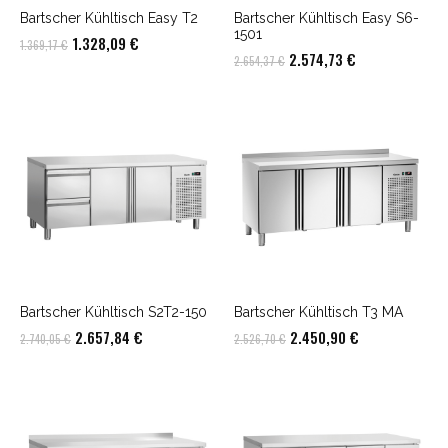
Bartscher Kühltisch Easy T2
Bartscher Kühltisch Easy S6-
1501
Ursprünglicher
Aktueller
1.328,09
€
1.369,17
€
Ursprünglicher
Aktueller
2.574,73
€
2.654,37
€
Preis
Preis
Preis
Preis
war:
ist:
war:
ist:
1.369,17 €
1.328,09 €.
2.654,37 €
2.574,73 €.
Bartscher Kühltisch S2T2-150
Bartscher Kühltisch T3 MA
Ursprünglicher
Aktueller
Ursprünglicher
Aktueller
2.657,84
€
2.450,90
€
2.740,05
€
2.526,70
€
Preis
Preis
Preis
Preis
war:
ist:
war:
ist:
2.740,05 €
2.657,84 €.
2.526,70 €
2.450,90 €.