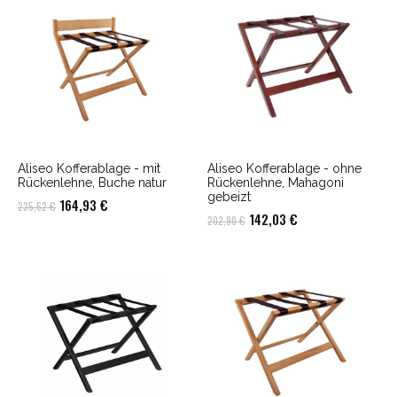
235,62 €
164,93 €.
Aliseo Kofferablage - mit
Aliseo Kofferablage - ohne
Rückenlehne, Buche natur
Rückenlehne, Mahagoni
gebeizt
Ursprünglicher
Aktueller
164,93
€
235,62
€
Ursprünglicher
Aktueller
142,03
€
202,90
€
Preis
Preis
Preis
Preis
war:
ist:
war:
ist:
235,62 €
164,93 €.
202,90 €
142,03 €.