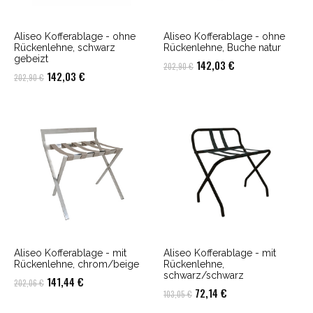
Aliseo Kofferablage - ohne
Aliseo Kofferablage - ohne
Rückenlehne, schwarz
Rückenlehne, Buche natur
gebeizt
Ursprünglicher
Aktueller
142,03
€
202,90
€
Ursprünglicher
Aktueller
142,03
€
202,90
€
Preis
Preis
Preis
Preis
war:
ist:
war:
ist:
202,90 €
142,03 €.
202,90 €
142,03 €.
Aliseo Kofferablage - mit
Aliseo Kofferablage - mit
Rückenlehne, chrom/beige
Rückenlehne,
schwarz/schwarz
Ursprünglicher
Aktueller
141,44
€
202,06
€
Ursprünglicher
Aktueller
72,14
€
103,05
€
Preis
Preis
Preis
Preis