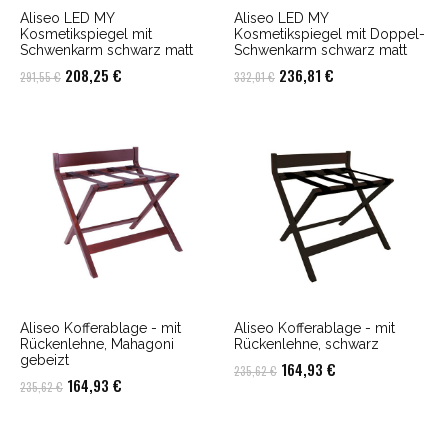
Aliseo LED MY
Aliseo LED MY
Kosmetikspiegel mit
Kosmetikspiegel mit Doppel-
Schwenkarm schwarz matt
Schwenkarm schwarz matt
Ursprünglicher
Aktueller
Ursprünglicher
Aktueller
208,25
€
236,81
€
291,55
€
332,01
€
Preis
Preis
Preis
Preis
war:
ist:
war:
ist:
291,55 €
208,25 €.
332,01 €
236,81 €.
Aliseo Kofferablage - mit
Aliseo Kofferablage - mit
Rückenlehne, Mahagoni
Rückenlehne, schwarz
gebeizt
Ursprünglicher
Aktueller
164,93
€
235,62
€
Ursprünglicher
Aktueller
164,93
€
235,62
€
Preis
Preis
Preis
Preis
war:
ist:
war:
ist:
235,62 €
164,93 €.