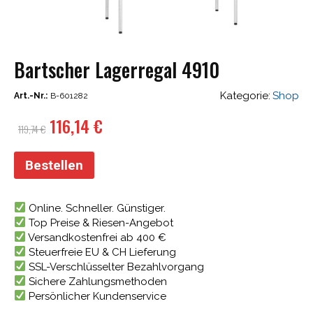
Bartscher Lagerregal 4910
Kategorie:
Shop
Art.-Nr.:
B-601282
Ursprünglicher
Aktueller
116,14
€
119,74
€
Preis
Preis
war:
ist:
Bestellen
119,74 €
116,14 €.
Online. Schneller. Günstiger.
Top Preise & Riesen-Angebot
Versandkostenfrei ab 400 €
Steuerfreie EU & CH Lieferung
SSL-Verschlüsselter Bezahlvorgang
Sichere Zahlungsmethoden
Persönlicher Kundenservice