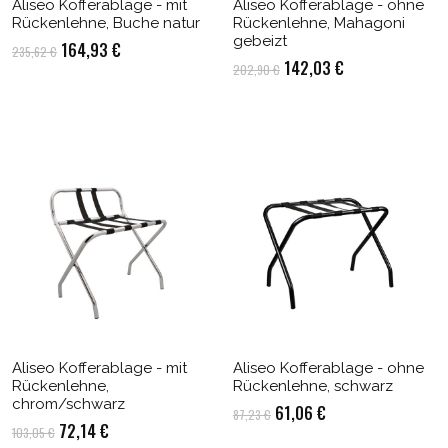
Aliseo Kofferablage - mit
Aliseo Kofferablage - ohne
Rückenlehne, Buche natur
Rückenlehne, Mahagoni
gebeizt
Ursprünglicher
Aktueller
164,93
€
235,62
€
Ursprünglicher
Aktueller
142,03
€
202,90
€
Preis
Preis
Preis
Preis
war:
ist:
war:
ist:
235,62 €
164,93 €.
202,90 €
142,03 €.
Aliseo Kofferablage - mit
Aliseo Kofferablage - ohne
Rückenlehne,
Rückenlehne, schwarz
chrom/schwarz
Ursprünglicher
Aktueller
61,06
€
87,23
€
Ursprünglicher
Aktueller
72,14
€
103,05
€
Preis
Preis