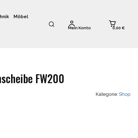
hnik
Möbel
0,00 €
Mein Konto
hscheibe FW200
Kategorie:
Shop
glicher
Aktueller
Preis
st: