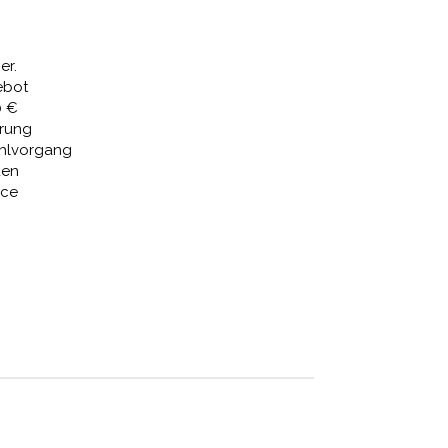
44,11 €.
er.
ebot
0 €
erung
ahlvorgang
den
ice