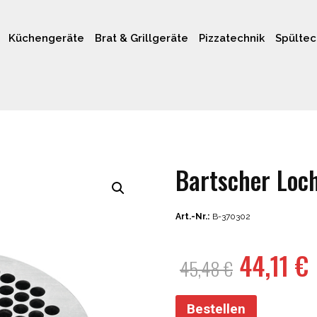
Küchengeräte
Brat & Grillgeräte
Pizzatechnik
Spültec
Bartscher Loc
Art.-Nr.:
B-370302
Ursprün
44,11
€
45,48
€
Preis
war:
i
Bestellen