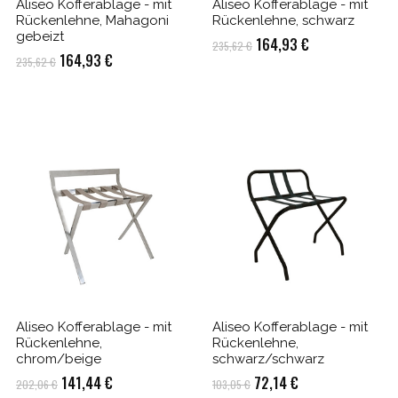
Aliseo Kofferablage - mit
Aliseo Kofferablage - mit
Rückenlehne, Mahagoni
Rückenlehne, schwarz
gebeizt
Ursprünglicher
Aktueller
164,93
€
235,62
€
Ursprünglicher
Aktueller
164,93
€
235,62
€
Preis
Preis
Preis
Preis
war:
ist:
war:
ist:
235,62 €
164,93 €.
235,62 €
164,93 €.
Aliseo Kofferablage - mit
Aliseo Kofferablage - mit
Rückenlehne,
Rückenlehne,
chrom/beige
schwarz/schwarz
Ursprünglicher
Aktueller
Ursprünglicher
Aktueller
141,44
€
72,14
€
202,06
€
103,05
€