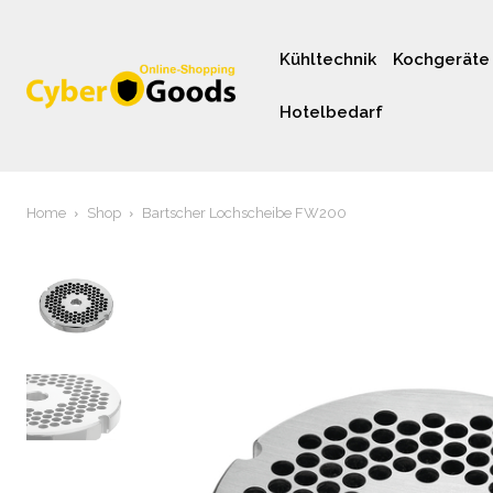
Kühltechnik
Kochgeräte
Hotelbedarf
Home
Shop
Bartscher Lochscheibe FW200