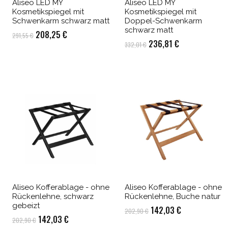
Aliseo LED MY
Aliseo LED MY
Kosmetikspiegel mit
Kosmetikspiegel mit
Schwenkarm schwarz matt
Doppel-Schwenkarm
schwarz matt
Ursprünglicher
Aktueller
208,25
€
291,55
€
Ursprünglicher
Aktueller
236,81
€
332,01
€
Preis
Preis
Preis
Preis
war:
ist:
war:
ist:
291,55 €
208,25 €.
332,01 €
236,81 €.
Aliseo Kofferablage - ohne
Aliseo Kofferablage - ohne
Rückenlehne, schwarz
Rückenlehne, Buche natur
gebeizt
Ursprünglicher
Aktueller
142,03
€
202,90
€
Ursprünglicher
Aktueller
142,03
€
202,90
€
Preis
Preis