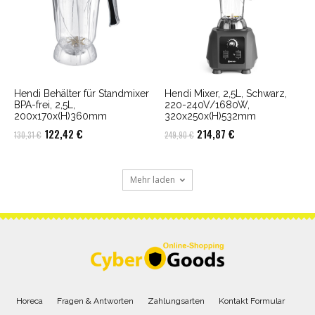
Hendi Behälter für Standmixer
Hendi Mixer, 2,5L, Schwarz,
BPA-frei, 2,5L,
220-240V/1680W,
200x170x(H)360mm
320x250x(H)532mm
Ursprünglicher
Aktueller
Ursprünglicher
Aktueller
122,42
€
214,87
€
130,31
€
249,90
€
Preis
Preis
Preis
Preis
war:
ist:
war:
ist:
Mehr laden
130,31 €
122,42 €.
249,90 €
214,87 €.
Horeca
Fragen & Antworten
Zahlungsarten
Kontakt Formular