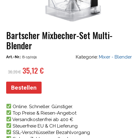
Bartscher Mixbecher-Set Multi-
Blender
Kategorie:
Mixer - Blender
Art.-Nr.:
B-150191
Ursprünglicher
Aktueller
35,12
€
36,20
€
Preis
Preis
war:
ist:
Bestellen
36,20 €
35,12 €.
Online. Schneller. Günstiger.
Top Preise & Riesen-Angebot
Versandkostenfrei ab 400 €
Steuerfreie EU & CH Lieferung
SSL-Verschlüsselter Bezahlvorgang