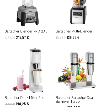
Bartscher Blender PRO 2,5L
Bartscher Multi-Blender
Ursprünglicher
Aktueller
Ursprünglicher
Aktueller
215,57
€
139,55
€
222,23
€
143,87
€
Preis
Preis
Preis
Preis
war:
ist:
war:
ist:
222,23 €
215,57 €.
143,87 €
139,55 €.
Bartscher Drink Mixer 650ml
Bartscher Bartscher Dual-
Barmixer Turbo
Ursprünglicher
Aktueller
198,25
€
204,38
€