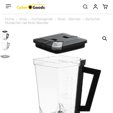
Home
Shop
Küchengeräte
Mixer - Blender
Bartscher
Mixbecher-Set Multi-Blender