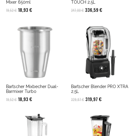
Mixer 650ml
TOUCH 2,5L
Ursprünglicher
Aktueller
Ursprünglicher
Aktueller
18,93
€
336,59
€
19,52
€
347,00
€
Preis
Preis
Preis
Preis
war:
ist:
war:
ist:
19,52 €
18,93 €.
347,00 €
336,59 €.
Bartscher Mixbecher Dual-
Bartscher Blender PRO XTRA
Barmixer Turbo
2,5L
Ursprünglicher
Aktueller
Ursprünglicher
Aktueller
18,93
€
319,97
€
19,52
€
329,87
€
Preis
Preis
Preis
Preis
war:
ist:
war:
ist:
19,52 €
18,93 €.
329,87 €
319,97 €.