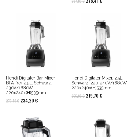
Ursprünglicher
Aktueller
278,41
€
287,03
€
Preis
Preis
Preis
Preis
war:
ist:
war:
ist:
204,38 €
198,25 €.
287,03 €
278,41 €.
Hendi Digitaler Bar-Mixer
Hendi Digitaler Mixer, 2,5L,
BPA-frei, 2,5L, Schwarz,
Schwarz, 220-240V/1680W,
230V/1680W,
220x240x(H)535mm
220x240x(H)535mm
Ursprünglicher
Aktueller
219,70
€
255,85
€
Ursprünglicher
Aktueller
234,20
€
273,70
€
Preis
Preis
Preis
Preis
war:
ist:
war:
ist:
255,85 €
219,70 €.
273,70 €
234,20 €.