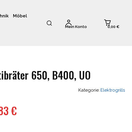
hnik
Möbel
0,00 €
Mein Konto
tibräter 650, B400, UO
Kategorie:
Elektrogrills
nglicher
Aktueller
,83
€
Preis
ist: