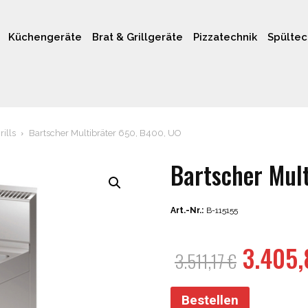
Küchengeräte
Brat & Grillgeräte
Pizzatechnik
Spültec
rills
Bartscher Multibräter 650, B400, UO
Bartscher Mul
Art.-Nr.:
B-115155
Ursprü
3.405
3.511,17
€
Preis
war:
Bestellen