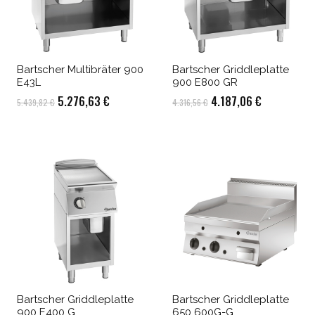
Bartscher Multibräter 900
Bartscher Griddleplatte
E43L
900 E800 GR
Ursprünglicher
Aktueller
Ursprünglicher
Aktueller
5.276,63
€
4.187,06
€
5.439,82
€
4.316,56
€
Preis
Preis
Preis
Preis
war:
ist:
war:
ist:
5.439,82 €
5.276,63 €.
4.316,56 €
4.187,06 €.
Bartscher Griddleplatte
Bartscher Griddleplatte
900 E400 G
650 600G-G