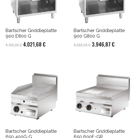
Bartscher Griddleplatte
Bartscher Griddleplatte
900 E800 G
900 G800 G
Ursprünglicher
Aktueller
Ursprünglicher
Aktueller
4.021,68
€
3.946,87
€
4.146,06
€
4.068,94
€
Preis
Preis
Preis
Preis
war:
ist:
war:
ist:
4.146,06 €
4.021,68 €.
4.068,94 €
3.946,87 €
Bartscher Griddleplatte
Bartscher Griddleplatte
650 400G-G
650 600E-GR