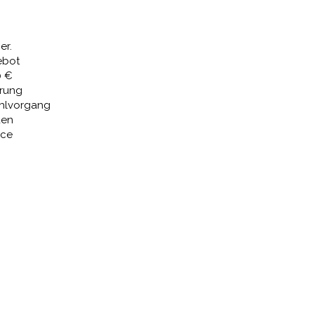
7 €
3.405,83 €.
er.
ebot
0 €
erung
ahlvorgang
den
ice