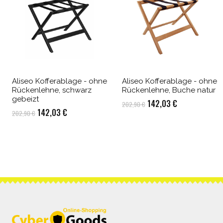
Aliseo Kofferablage - ohne
Aliseo Kofferablage - ohne
Rückenlehne, schwarz
Rückenlehne, Buche natur
gebeizt
Ursprünglicher
Aktueller
142,03
€
202,90
€
Ursprünglicher
Aktueller
142,03
€
202,90
€
Preis
Preis
Preis
Preis
war:
ist:
war:
ist:
202,90 €
142,03 €.
202,90 €
142,03 €.