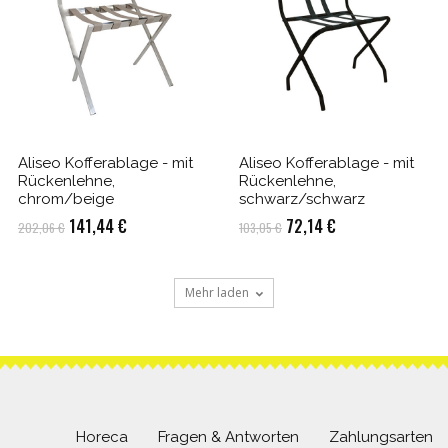
Aliseo Kofferablage - mit
Aliseo Kofferablage - mit
Rückenlehne,
Rückenlehne,
chrom/beige
schwarz/schwarz
Ursprünglicher
Aktueller
Ursprünglicher
Aktueller
141,44
€
72,14
€
202,06
€
103,05
€
Preis
Preis
Preis
Preis
war:
ist:
war:
ist:
Mehr laden
202,06 €
141,44 €.
103,05 €
72,14 €.
Horeca
Fragen & Antworten
Zahlungsarten