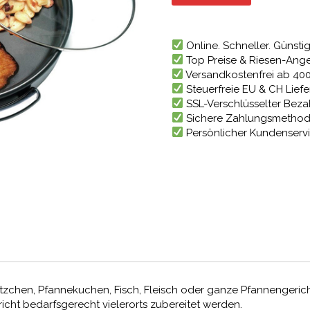
44,55 €
Online. Schneller. Günstig
Top Preise & Riesen-Ang
Versandkostenfrei ab 40
Steuerfreie EU & CH Lief
SSL-Verschlüsselter Bez
Sichere Zahlungsmetho
Persönlicher Kundenserv
zchen, Pfannekuchen, Fisch, Fleisch oder ganze Pfannengericht
cht bedarfsgerecht vielerorts zubereitet werden.