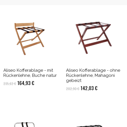
Aliseo Kofferablage - mit
Aliseo Kofferablage - ohne
Rückenlehne, Buche natur
Rückenlehne, Mahagoni
gebeizt
Ursprünglicher
Aktueller
164,93
€
235,62
€
Ursprünglicher
Aktueller
142,03
€
202,90
€
Preis
Preis
Preis
Preis
war:
ist:
war:
ist:
235,62 €
164,93 €.
202,90 €
142,03 €.