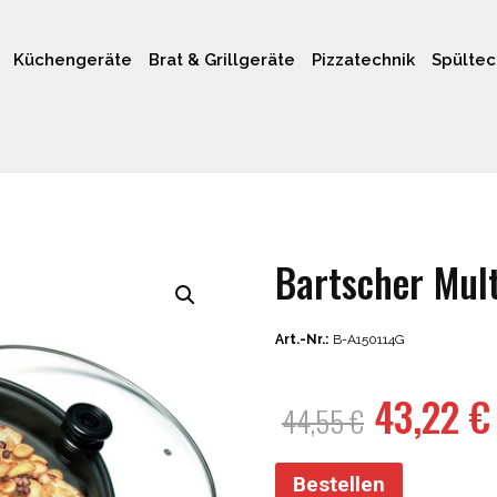
Küchengeräte
Brat & Grillgeräte
Pizzatechnik
Spültec
Bartscher Mul
Art.-Nr.:
B-A150114G
Ursprün
43,22
€
44,55
€
Preis
war:
Bestellen