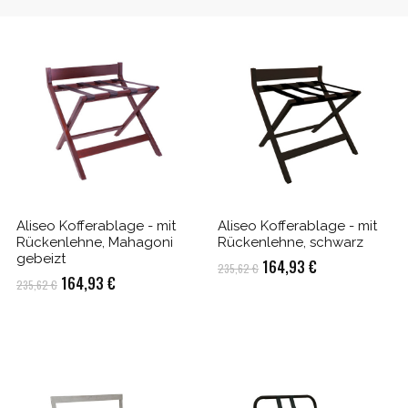
Aliseo Kofferablage - mit
Aliseo Kofferablage - mit
Rückenlehne, Mahagoni
Rückenlehne, schwarz
gebeizt
Ursprünglicher
Aktueller
164,93
€
235,62
€
Ursprünglicher
Aktueller
164,93
€
235,62
€
Preis
Preis
Preis
Preis
war:
ist:
war:
ist:
235,62 €
164,93 €.
235,62 €
164,93 €.