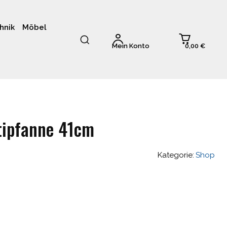
hnik
Möbel
0,00 €
Mein Konto
tipfanne 41cm
Kategorie:
Shop
glicher
Aktueller
Preis
ist: