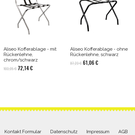
Aliseo Kofferablage - mit
Aliseo Kofferablage - ohne
Rückenlehne,
Rückenlehne, schwarz
chrom/schwarz
Ursprünglicher
Aktueller
61,06
€
87,23
€
Ursprünglicher
Aktueller
72,14
€
103,05
€
Preis
Preis
Preis
Preis
war:
ist:
war:
ist:
87,23 €
61,06 €.
103,05 €
72,14 €.
Kontakt Formular
Datenschutz
Impressum
AGB