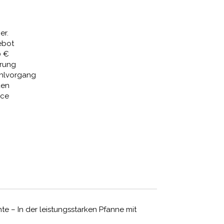
43,22 €.
er.
ebot
0 €
erung
ahlvorgang
den
ice
e – In der leistungsstarken Pfanne mit