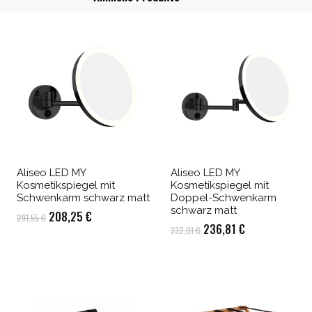
Aliseo LED MY
Aliseo LED MY
Kosmetikspiegel mit
Kosmetikspiegel mit
Schwenkarm schwarz matt
Doppel-Schwenkarm
schwarz matt
Ursprünglicher
Aktueller
208,25
€
291,55
€
Ursprünglicher
Aktueller
236,81
€
332,01
€
Preis
Preis
Preis
Preis
war:
ist:
war:
ist:
291,55 €
208,25 €.
332,01 €
236,81 €.