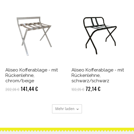
235,62 €
164,93 €.
Aliseo Kofferablage - mit
Aliseo Kofferablage - mit
Rückenlehne,
Rückenlehne,
chrom/beige
schwarz/schwarz
Ursprünglicher
Aktueller
Ursprünglicher
Aktueller
141,44
€
72,14
€
202,06
€
103,05
€
Preis
Preis
Preis
Preis
war:
ist:
war:
ist:
Mehr laden
202,06 €
141,44 €.
103,05 €
72,14 €.