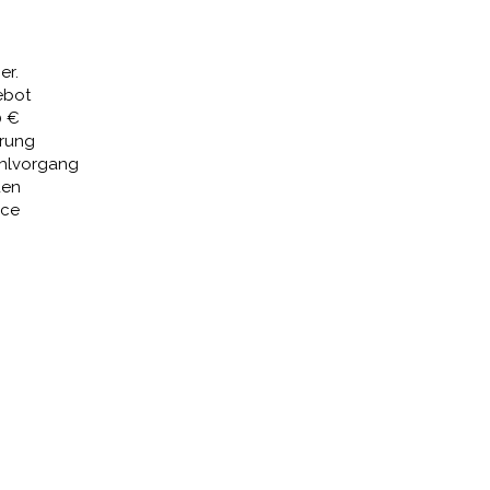
96,78 €.
er.
ebot
0 €
erung
ahlvorgang
den
ice