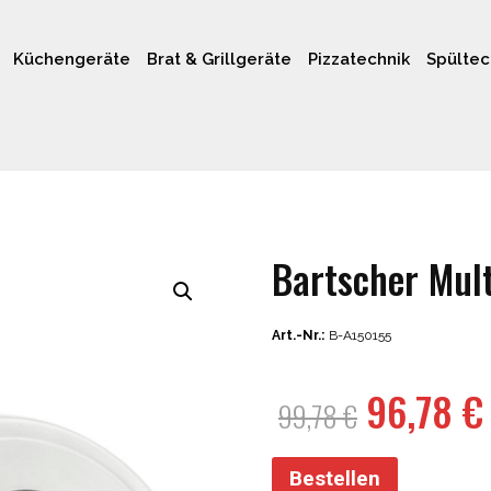
Küchengeräte
Brat & Grillgeräte
Pizzatechnik
Spültec
Bartscher Mul
Art.-Nr.:
B-A150155
Ursprün
96,78
€
99,78
€
Preis
war:
Bestellen