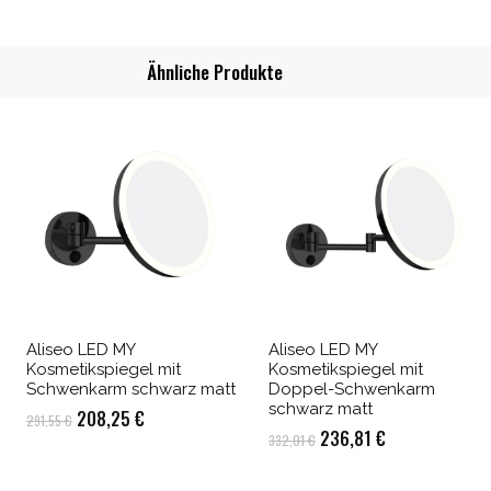
Ähnliche Produkte
Aliseo LED MY
Aliseo LED MY
Kosmetikspiegel mit
Kosmetikspiegel mit
Schwenkarm schwarz matt
Doppel-Schwenkarm
schwarz matt
Ursprünglicher
Aktueller
208,25
€
291,55
€
Ursprünglicher
Aktueller
236,81
€
332,01
€
Preis
Preis
Preis
Preis
war:
ist: