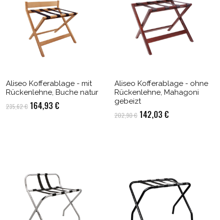
Aliseo Kofferablage - mit
Aliseo Kofferablage - ohne
Rückenlehne, Buche natur
Rückenlehne, Mahagoni
gebeizt
Ursprünglicher
Aktueller
164,93
€
235,62
€
Ursprünglicher
Aktueller
142,03
€
202,90
€
Preis
Preis
Preis
Preis
war:
ist:
war:
ist:
235,62 €
164,93 €.
202,90 €
142,03 €.