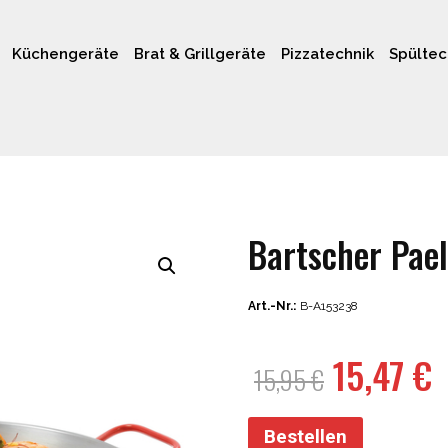
Küchengeräte
Brat & Grillgeräte
Pizzatechnik
Spültec
Bartscher Pae
Art.-Nr.:
B-A153238
Ursprün
A
15,47
€
15,95
€
Preis
P
war:
i
Bestellen