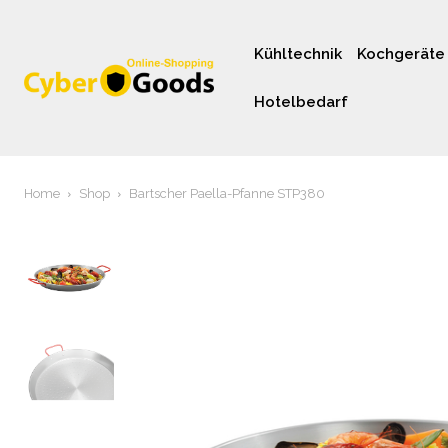
Kühltechnik
Kochgeräte
Hotelbedarf
Home
Shop
Bartscher Paella-Pfanne STP380