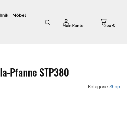
hnik
Möbel
0,00 €
Mein Konto
lla-Pfanne STP380
Kategorie:
Shop
glicher
ktueller
reis
st: