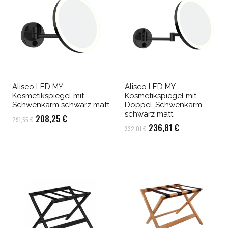
Aliseo LED MY
Aliseo LED MY
Kosmetikspiegel mit
Kosmetikspiegel mit
Schwenkarm schwarz matt
Doppel-Schwenkarm
schwarz matt
Ursprünglicher
Aktueller
208,25
€
291,55
€
Ursprünglicher
Aktueller
236,81
€
332,01
€
Preis
Preis
Preis
Preis
war:
ist:
war:
ist:
291,55 €
208,25 €.
332,01 €
236,81 €.