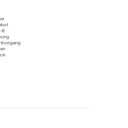
5,47 €.
er.
ebot
0 €
erung
ahlvorgang
den
ice