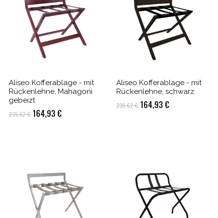
Aliseo Kofferablage - mit
Aliseo Kofferablage - mit
Rückenlehne, Mahagoni
Rückenlehne, schwarz
gebeizt
Ursprünglicher
Aktueller
164,93
€
235,62
€
Ursprünglicher
Aktueller
164,93
€
235,62
€
Preis
Preis
Preis
Preis
war:
ist:
war:
ist:
235,62 €
164,93 €.
235,62 €
164,93 €.