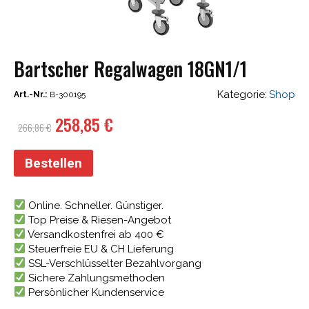
Bartscher Regalwagen 18GN1/1
Kategorie:
Shop
Art.-Nr.:
B-300195
Ursprünglicher
Aktueller
258,85
€
266,86
€
Preis
Preis
war:
ist:
Bestellen
266,86 €
258,85 €.
Online. Schneller. Günstiger.
Top Preise & Riesen-Angebot
Versandkostenfrei ab 400 €
Steuerfreie EU & CH Lieferung
SSL-Verschlüsselter Bezahlvorgang
Sichere Zahlungsmethoden
Persönlicher Kundenservice