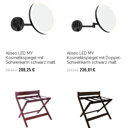
Aliseo LED MY
Aliseo LED MY
Kosmetikspiegel mit
Kosmetikspiegel mit Doppel-
Schwenkarm schwarz matt
Schwenkarm schwarz matt
Ursprünglicher
Aktueller
Ursprünglicher
Aktueller
208,25
€
236,81
€
291,55
€
332,01
€
Preis
Preis
Preis
Preis
war:
ist:
war:
ist:
291,55 €
208,25 €.
332,01 €
236,81 €.