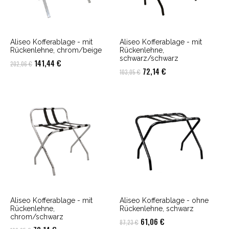
Aliseo Kofferablage - mit
Aliseo Kofferablage - mit
Rückenlehne, chrom/beige
Rückenlehne,
schwarz/schwarz
Ursprünglicher
Aktueller
141,44
€
202,06
€
Ursprünglicher
Aktueller
72,14
€
103,05
€
Preis
Preis
Preis
Preis
war:
ist:
war:
ist:
202,06 €
141,44 €.
103,05 €
72,14 €.
Aliseo Kofferablage - mit
Aliseo Kofferablage - ohne
Rückenlehne,
Rückenlehne, schwarz
chrom/schwarz
Ursprünglicher
Aktueller
61,06
€
87,23
€
Ursprünglicher
Aktueller