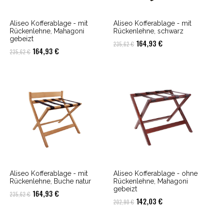
Aliseo Kofferablage - mit
Aliseo Kofferablage - mit
Rückenlehne, Mahagoni
Rückenlehne, schwarz
gebeizt
Ursprünglicher
Aktueller
164,93
€
235,62
€
Ursprünglicher
Aktueller
164,93
€
235,62
€
Preis
Preis
Preis
Preis
war:
ist:
war:
ist:
235,62 €
164,93 €.
235,62 €
164,93 €.
Aliseo Kofferablage - mit
Aliseo Kofferablage - ohne
Rückenlehne, Buche natur
Rückenlehne, Mahagoni
gebeizt
Ursprünglicher
Aktueller
164,93
€
235,62
€
Ursprünglicher
Aktueller
142,03
€
202,90
€
Preis
Preis
Preis
Preis
war:
ist: