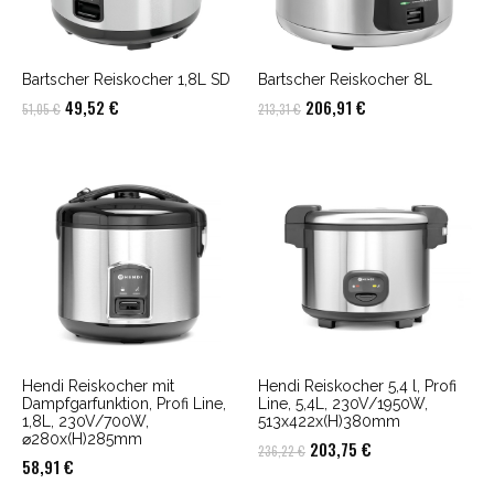
Bartscher Reiskocher 1,8L SD
Bartscher Reiskocher 8L
Ursprünglicher
Aktueller
Ursprünglicher
Aktueller
49,52
€
206,91
€
51,05
€
213,31
€
Preis
Preis
Preis
Preis
war:
ist:
war:
ist:
51,05 €
49,52 €.
213,31 €
206,91 €.
Hendi Reiskocher mit
Hendi Reiskocher 5,4 l, Profi
Dampfgarfunktion, Profi Line,
Line, 5,4L, 230V/1950W,
1,8L, 230V/700W,
513x422x(H)380mm
⌀280x(H)285mm
Ursprünglicher
Aktueller
203,75
€
236,22
€
58,91
€
Preis
Preis