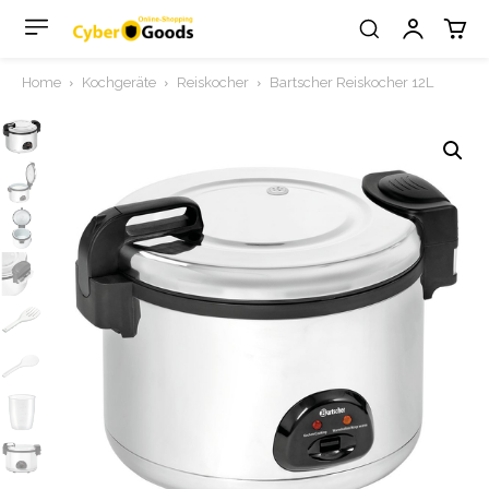
Home
Kochgeräte
Reiskocher
Bartscher Reiskocher 12L