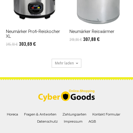
Neumärker Profi-Reiskocher
Neumärker Reiswärmer
XL
Ursprünglicher
Aktueller
307,88
€
349,86
€
Ursprünglicher
Aktueller
303,69
€
345,10
€
Preis
Preis
Preis
Preis
war:
ist:
war:
ist:
349,86 €
307,88 €.
Mehr laden
345,10 €
303,69 €.
Horeca
Fragen & Antworten
Zahlungsarten
Kontakt Formular
Datenschutz
Impressum
AGB