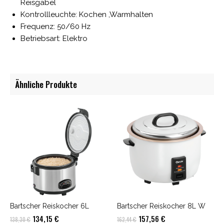
Reisgabel
Kontrollleuchte: Kochen ,Warmhalten
Frequenz: 50/60 Hz
Betriebsart: Elektro
Ähnliche Produkte
Bartscher Reiskocher 6L
Bartscher Reiskocher 8L W
Ursprünglicher
Aktueller
Ursprünglicher
Aktueller
134,15
€
157,56
€
138,30
€
162,44
€