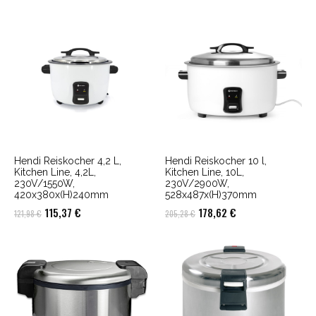
war:
ist:
236,22 €
203,75 €.
Hendi Reiskocher 4,2 L,
Hendi Reiskocher 10 l,
Kitchen Line, 4,2L,
Kitchen Line, 10L,
230V/1550W,
230V/2900W,
420x380x(H)240mm
528x487x(H)370mm
Ursprünglicher
Aktueller
Ursprünglicher
Aktueller
115,37
€
178,62
€
121,98
€
205,28
€
Preis
Preis
Preis
Preis
war:
ist:
war:
ist:
121,98 €
115,37 €.
205,28 €
178,62 €.