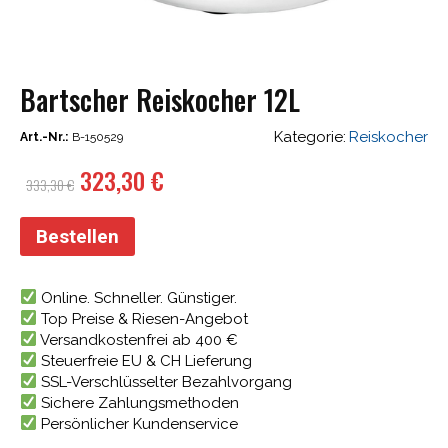
Bartscher Reiskocher 12L
Kategorie:
Reiskocher
Art.-Nr.:
B-150529
Ursprünglicher
Aktueller
323,30
€
333,30
€
Preis
Preis
war:
ist:
Bestellen
333,30 €
323,30 €.
Online. Schneller. Günstiger.
Top Preise & Riesen-Angebot
Versandkostenfrei ab 400 €
Steuerfreie EU & CH Lieferung
SSL-Verschlüsselter Bezahlvorgang
Sichere Zahlungsmethoden
Persönlicher Kundenservice