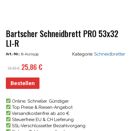
Bartscher Schneidbrett PRO 53x32
LI-R
Kategorie:
Schneidbretter
Art.-Nr.:
B-A120539
Ursprünglicher
Aktueller
25,86
€
26,66
€
Preis
Preis
war:
ist:
Bestellen
26,66 €
25,86 €.
Online. Schneller. Günstiger.
Top Preise & Riesen-Angebot
Versandkostenfrei ab 400 €
Steuerfreie EU & CH Lieferung
SSL-Verschlüsselter Bezahlvorgang