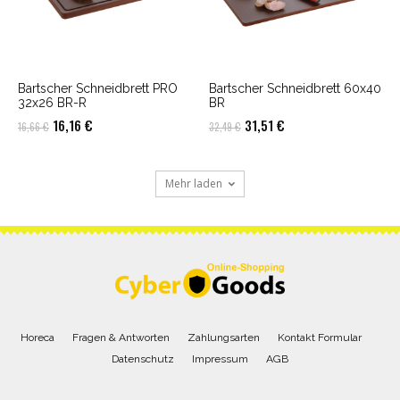
Bartscher Schneidbrett PRO
Bartscher Schneidbrett 60x40
32x26 BR-R
BR
Ursprünglicher
Aktueller
Ursprünglicher
Aktueller
16,16
€
31,51
€
16,66
€
32,49
€
Preis
Preis
Preis
Preis
war:
ist:
war:
ist:
Mehr laden
16,66 €
16,16 €.
32,49 €
31,51 €.
Horeca
Fragen & Antworten
Zahlungsarten
Kontakt Formular
Datenschutz
Impressum
AGB