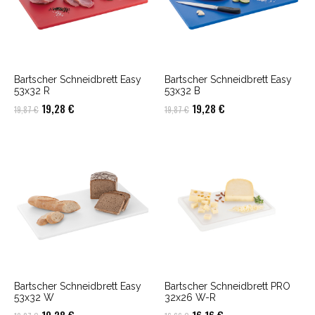
Bartscher Schneidbrett Easy
Bartscher Schneidbrett Easy
53x32 R
53x32 B
Ursprünglicher
Aktueller
Ursprünglicher
Aktueller
19,28
€
19,28
€
19,87
€
19,87
€
Preis
Preis
Preis
Preis
war:
ist:
war:
ist:
19,87 €
19,28 €.
19,87 €
19,28 €.
Bartscher Schneidbrett Easy
Bartscher Schneidbrett PRO
53x32 W
32x26 W-R
Ursprünglicher
Aktueller
Ursprünglicher
Aktueller
19,28
€
16,16
€