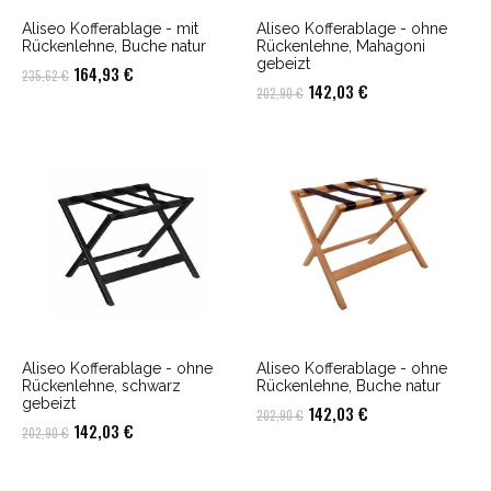
Aliseo Kofferablage - mit
Aliseo Kofferablage - ohne
Rückenlehne, Buche natur
Rückenlehne, Mahagoni
gebeizt
Ursprünglicher
Aktueller
164,93
€
235,62
€
Ursprünglicher
Aktueller
142,03
€
202,90
€
Preis
Preis
Preis
Preis
war:
ist:
war:
ist:
235,62 €
164,93 €.
202,90 €
142,03 €.
Aliseo Kofferablage - ohne
Aliseo Kofferablage - ohne
Rückenlehne, schwarz
Rückenlehne, Buche natur
gebeizt
Ursprünglicher
Aktueller
142,03
€
202,90
€
Ursprünglicher
Aktueller
142,03
€
202,90
€
Preis
Preis
Preis
Preis
war:
ist:
war:
ist: