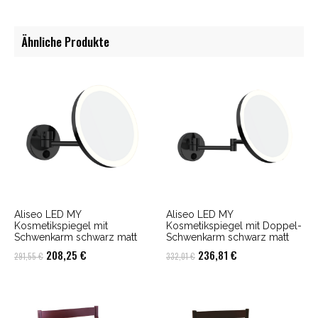
Ähnliche Produkte
Aliseo LED MY
Aliseo LED MY
Kosmetikspiegel mit
Kosmetikspiegel mit Doppel-
Schwenkarm schwarz matt
Schwenkarm schwarz matt
Ursprünglicher
Aktueller
Ursprünglicher
Aktueller
208,25
€
236,81
€
291,55
€
332,01
€
Preis
Preis
Preis
Preis
war:
ist:
war:
ist:
291,55 €
208,25 €.
332,01 €
236,81 €.