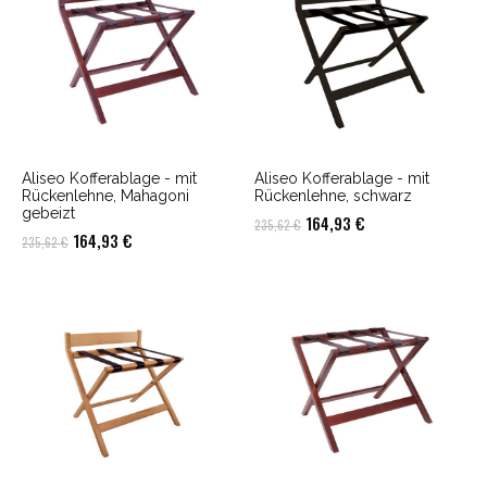
Aliseo Kofferablage - mit
Aliseo Kofferablage - mit
Rückenlehne, Mahagoni
Rückenlehne, schwarz
gebeizt
Ursprünglicher
Aktueller
164,93
€
235,62
€
Ursprünglicher
Aktueller
164,93
€
235,62
€
Preis
Preis
Preis
Preis
war:
ist:
war:
ist:
235,62 €
164,93 €.
235,62 €
164,93 €.