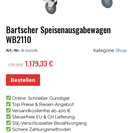
Bartscher Speisenausgabewagen
WB2110
Kategorie:
Shop
Art.-Nr.:
B-200261
Ursprünglicher
Aktueller
1.179,33
€
1.215,80
€
Preis
Preis
war:
ist:
Bestellen
1.215,80 €
1.179,33 €.
Online. Schneller. Günstiger.
Top Preise & Riesen-Angebot
Versandkostenfrei ab 400 €
Steuerfreie EU & CH Lieferung
SSL-Verschlüsselter Bezahlvorgang
Sichere Zahlungsmethoden