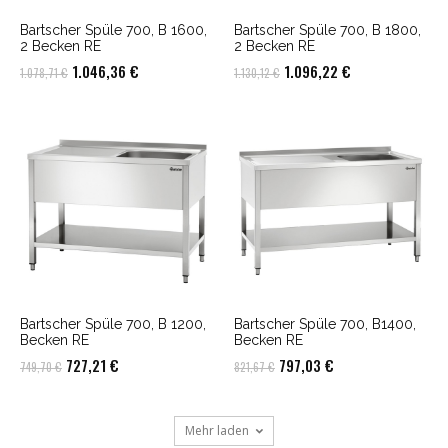
Bartscher Spüle 700, B 1600,
Bartscher Spüle 700, B 1800,
2 Becken RE
2 Becken RE
Ursprünglicher
Aktueller
Ursprünglicher
Aktueller
1.046,36
€
1.096,22
€
1.078,71
€
1.130,12
€
Preis
Preis
Preis
Preis
war:
ist:
war:
ist:
1.078,71 €
1.046,36 €.
1.130,12 €
1.096,22 €.
Bartscher Spüle 700, B 1200,
Bartscher Spüle 700, B1400,
Becken RE
Becken RE
Ursprünglicher
Aktueller
Ursprünglicher
Aktueller
727,21
€
797,03
€
749,70
€
821,67
€
Preis
Preis
Preis
Preis
war:
ist:
war:
ist:
Mehr laden
749,70 €
727,21 €.
821,67 €
797,03 €.