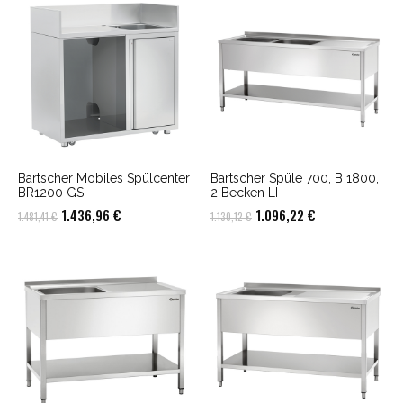
Bartscher Mobiles Spülcenter
Bartscher Spüle 700, B 1800,
BR1200 GS
2 Becken LI
Ursprünglicher
Aktueller
Ursprünglicher
Aktueller
1.436,96
€
1.096,22
€
1.481,41
€
1.130,12
€
Preis
Preis
Preis
Preis
war:
ist:
war:
ist:
1.481,41 €
1.436,96 €.
1.130,12 €
1.096,22 €.