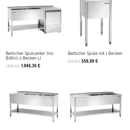
795,97 €
772,08 €.
1.026,45 €
995,65 €.
Bartscher Spülcenter 700,
Bartscher Spüle mit 1 Becken
B1800 2 Becken LI
Ursprünglicher
Aktueller
556,00
€
573,20
€
Ursprünglicher
Aktueller
1.046,36
€
1.078,71
€
Preis
Preis
Preis
Preis
war:
ist:
war:
ist:
573,20 €
556,00 €.
1.078,71 €
1.046,36 €.