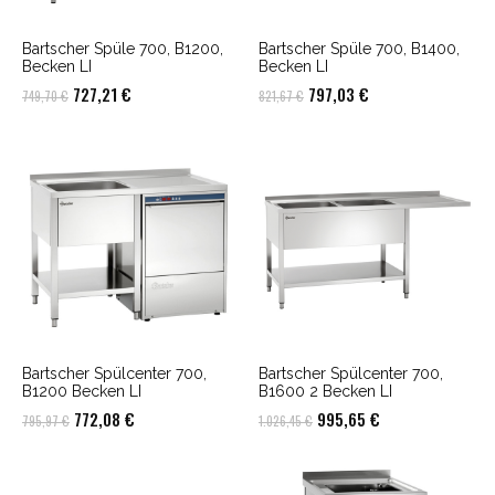
Bartscher Spüle 700, B1200,
Bartscher Spüle 700, B1400,
Becken LI
Becken LI
Ursprünglicher
Aktueller
Ursprünglicher
Aktueller
727,21
€
797,03
€
749,70
€
821,67
€
Preis
Preis
Preis
Preis
war:
ist:
war:
ist:
749,70 €
727,21 €.
821,67 €
797,03 €.
Bartscher Spülcenter 700,
Bartscher Spülcenter 700,
B1200 Becken LI
B1600 2 Becken LI
Ursprünglicher
Aktueller
Ursprünglicher
Aktueller
772,08
€
995,65
€
795,97
€
1.026,45
€
Preis
Preis
Preis
Preis
war:
ist:
war:
ist: