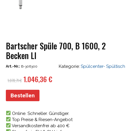
Bartscher Spüle 700, B 1600, 2
Becken LI
Kategorie:
Spülcenter- Spültisch
Art.-Nr.:
B-306300
Ursprünglicher
Aktueller
1.046,36
€
1.078,71
€
Preis
Preis
war:
ist:
Bestellen
1.078,71 €
1.046,36 €.
Online. Schneller. Günstiger.
Top Preise & Riesen-Angebot
Versandkostenfrei ab 400 €