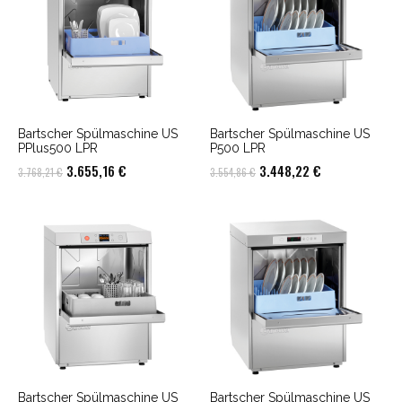
Bartscher Spülmaschine US
Bartscher Spülmaschine US
PPlus500 LPR
P500 LPR
Ursprünglicher
Aktueller
Ursprünglicher
Aktueller
3.655,16
€
3.448,22
€
3.768,21
€
3.554,86
€
Preis
Preis
Preis
Preis
war:
ist:
war:
ist:
3.768,21 €
3.655,16 €.
3.554,86 €
3.448,22 €.
Bartscher Spülmaschine US
Bartscher Spülmaschine US