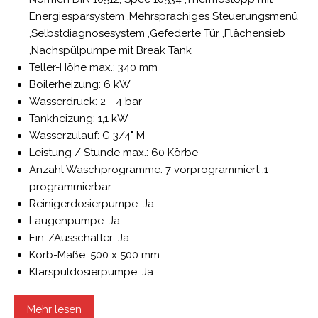
Energiesparsystem ,Mehrsprachiges Steuerungsmenü
,Selbstdiagnosesystem ,Gefederte Tür ,Flächensieb
,Nachspülpumpe mit Break Tank
Teller-Höhe max.: 340 mm
Boilerheizung: 6 kW
Wasserdruck: 2 - 4 bar
Tankheizung: 1,1 kW
Wasserzulauf: G 3/4" M
Leistung / Stunde max.: 60 Körbe
Anzahl Waschprogramme: 7 vorprogrammiert ,1
programmierbar
Reinigerdosierpumpe: Ja
Laugenpumpe: Ja
Ein-/Ausschalter: Ja
Korb-Maße: 500 x 500 mm
Klarspüldosierpumpe: Ja
Laufzeit: 60 / 90 / 120 / 180 / 360 / 600 Sekunden
Wasserverbrauch bei 2 bar: 3,5 Liter / Spülgang
Mehr lesen