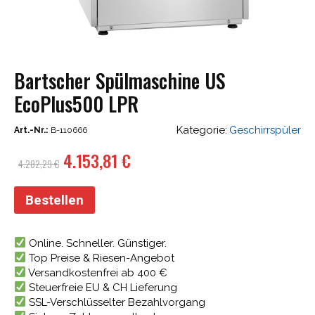
Bartscher Spülmaschine US
EcoPlus500 LPR
Kategorie:
Geschirrspüler
Art.-Nr.:
B-110666
Ursprünglicher
Aktueller
4.153,81
€
4.282,29
€
Preis
Preis
war:
ist:
Bestellen
4.282,29 €
4.153,81 €.
Online. Schneller. Günstiger.
Top Preise & Riesen-Angebot
Versandkostenfrei ab 400 €
Steuerfreie EU & CH Lieferung
SSL-Verschlüsselter Bezahlvorgang