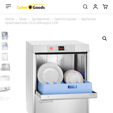
Home
Shop
Spültechnik
Geschirrspüler
Bartscher
Spülmaschine US EcoPlus500 LPR