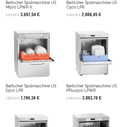
Bartscher Spülmaschine US
Bartscher Spülmaschine US
M500 LPWR K
C500 LPR
Ursprünglicher
Aktueller
Ursprünglicher
Aktueller
3.697,54
€
2.866,45
€
3.811,90
€
2.955,10
€
Preis
Preis
Preis
Preis
war:
ist:
war:
ist:
3.811,90 €
3.697,54 €.
2.955,10 €
2.866,45 €.
Bartscher Spülmaschine US
Bartscher Spülmaschine US
E500 LPR
PPlus500 LPWR
Ursprünglicher
Aktueller
Ursprünglicher
Aktueller
1.794,34
€
3.863,76
€
1.849,83
€
3.983,26
€
Preis
Preis
Preis
Preis
war:
ist:
war:
ist:
1.849,83 €
1.794,34 €.
3.983,26 €
3.863,76 €.