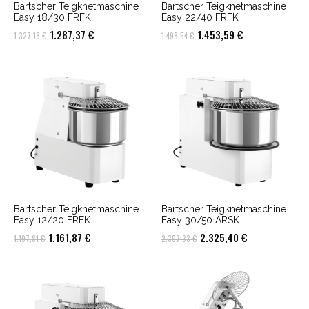
Bartscher Teigknetmaschine
Bartscher Teigknetmaschine
Easy 18/30 FRFK
Easy 22/40 FRFK
Ursprünglicher
Aktueller
Ursprünglicher
Aktueller
1.287,37
€
1.453,59
€
1.327,18
€
1.498,54
€
Preis
Preis
Preis
Preis
war:
ist:
war:
ist:
1.327,18 €
1.287,37 €.
1.498,54 €
1.453,59 €.
Bartscher Teigknetmaschine
Bartscher Teigknetmaschine
Easy 12/20 FRFK
Easy 30/50 ARSK
Ursprünglicher
Aktueller
Ursprünglicher
Aktueller
1.161,87
€
2.325,40
€
1.197,81
€
2.397,33
€
Preis
Preis
Preis
Preis
war:
ist:
war:
ist:
1.197,81 €
1.161,87 €.
2.397,33 €
2.325,40 €.