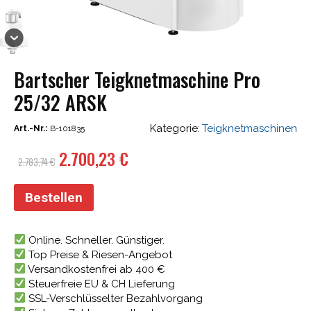
Bartscher Teigknetmaschine Pro
25/32 ARSK
Kategorie:
Teigknetmaschinen
Art.-Nr.:
B-101835
Ursprünglicher
Aktueller
2.700,23
€
2.783,74
€
Preis
Preis
war:
ist:
Bestellen
2.783,74 €
2.700,23 €.
Online. Schneller. Günstiger.
Top Preise & Riesen-Angebot
Versandkostenfrei ab 400 €
Steuerfreie EU & CH Lieferung
SSL-Verschlüsselter Bezahlvorgang