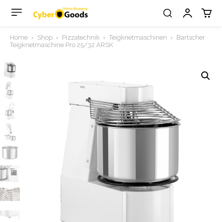
Home
Shop
Pizzatechnik
Teigknetmaschinen
Bartscher
Teigknetmaschine Pro 25/32 ARSK