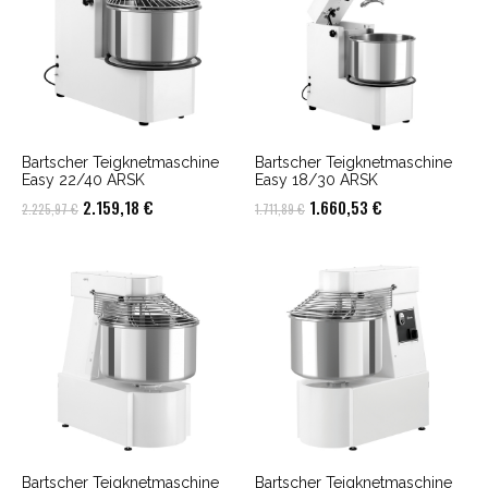
Bartscher Teigknetmaschine
Bartscher Teigknetmaschine
Easy 22/40 ARSK
Easy 18/30 ARSK
Ursprünglicher
Aktueller
Ursprünglicher
Aktueller
2.159,18
€
1.660,53
€
2.225,97
€
1.711,89
€
Preis
Preis
Preis
Preis
war:
ist:
war:
ist:
2.225,97 €
2.159,18 €.
1.711,89 €
1.660,53 €.
Bartscher Teigknetmaschine
Bartscher Teigknetmaschine