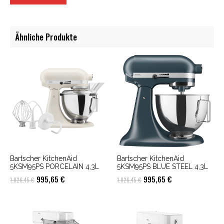
Ähnliche Produkte
Bartscher KitchenAid
Bartscher KitchenAid
5KSM95PS PORCELAIN 4,3L
5KSM95PS BLUE STEEL 4,3L
Ursprünglicher
Aktueller
Ursprünglicher
Aktueller
995,65
€
995,65
€
1.026,45
€
1.026,45
€
Preis
Preis
Preis
Preis
war:
ist:
war:
ist:
1.026,45 €
995,65 €.
1.026,45 €
995,65 €.