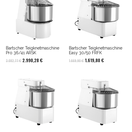
Bartscher Teigknetmaschine
Bartscher Teigknetmaschine
Pro 36/41 ARSK
Easy 30/50 FRFK
Ursprünglicher
Aktueller
Ursprünglicher
Aktueller
2.990,28
€
1.619,80
€
3.082,77
€
1.669,90
€
Preis
Preis
Preis
Preis
war:
ist:
war:
ist:
3.082,77 €
2.990,28 €.
1.669,90 €
1.619,80 €.