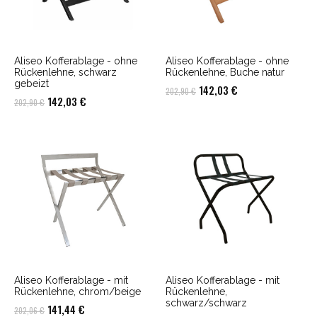
Aliseo Kofferablage - ohne
Aliseo Kofferablage - ohne
Rückenlehne, schwarz
Rückenlehne, Buche natur
gebeizt
Ursprünglicher
Aktueller
142,03
€
202,90
€
Ursprünglicher
Aktueller
142,03
€
202,90
€
Preis
Preis
Preis
Preis
war:
ist:
war:
ist:
202,90 €
142,03 €.
202,90 €
142,03 €.
Aliseo Kofferablage - mit
Aliseo Kofferablage - mit
Rückenlehne, chrom/beige
Rückenlehne,
schwarz/schwarz
Ursprünglicher
Aktueller
141,44
€
202,06
€