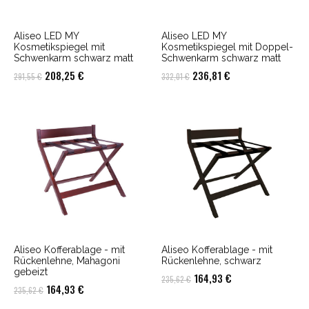
Aliseo LED MY
Aliseo LED MY
Kosmetikspiegel mit
Kosmetikspiegel mit Doppel-
Schwenkarm schwarz matt
Schwenkarm schwarz matt
Ursprünglicher
Aktueller
Ursprünglicher
Aktueller
208,25
€
236,81
€
291,55
€
332,01
€
Preis
Preis
Preis
Preis
war:
ist:
war:
ist:
291,55 €
208,25 €.
332,01 €
236,81 €.
Aliseo Kofferablage - mit
Aliseo Kofferablage - mit
Rückenlehne, Mahagoni
Rückenlehne, schwarz
gebeizt
Ursprünglicher
Aktueller
164,93
€
235,62
€
Ursprünglicher
Aktueller
164,93
€
235,62
€
Preis
Preis
Preis
Preis