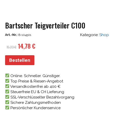
Bartscher Teigverteiler C100
Kategorie:
Shop
Art.-Nr.:
B-104501
Ursprünglicher
Aktueller
14,78
€
15,23
€
Preis
Preis
war:
ist:
Bestellen
15,23 €
14,78 €.
Online. Schneller. Günstiger.
Top Preise & Riesen-Angebot
Versandkostenfrei ab 400 €
Steuerfreie EU & CH Lieferung
SSL-Verschlüsselter Bezahlvorgang
Sichere Zahlungsmethoden
Persönlicher Kundenservice