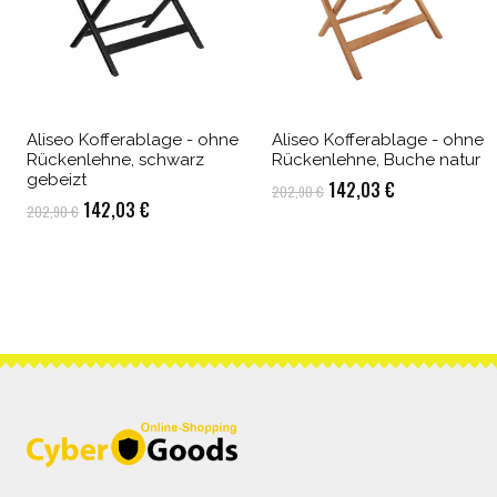
Aliseo Kofferablage - ohne
Aliseo Kofferablage - ohne
Rückenlehne, schwarz
Rückenlehne, Buche natur
gebeizt
Ursprünglicher
Aktueller
142,03
€
202,90
€
Ursprünglicher
Aktueller
142,03
€
202,90
€
Preis
Preis
Preis
Preis
war:
ist:
war:
ist:
202,90 €
142,03 €.
202,90 €
142,03 €.