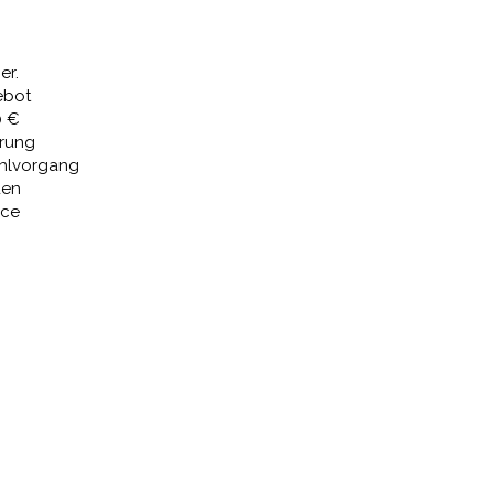
€
276,16 €.
er.
ebot
0 €
erung
ahlvorgang
den
ice