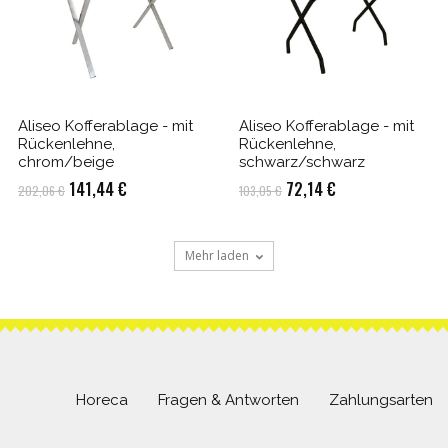
Aliseo Kofferablage - mit
Aliseo Kofferablage - mit
Rückenlehne,
Rückenlehne,
chrom/beige
schwarz/schwarz
Ursprünglicher
Aktueller
Ursprünglicher
Aktueller
141,44
€
72,14
€
202,06
€
103,05
€
Preis
Preis
Preis
Preis
war:
ist:
war:
ist:
Mehr laden
202,06 €
141,44 €.
103,05 €
72,14 €.
Horeca
Fragen & Antworten
Zahlungsarten