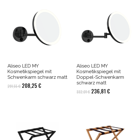
Aliseo LED MY
Aliseo LED MY
Kosmetikspiegel mit
Kosmetikspiegel mit
Schwenkarm schwarz matt
Doppel-Schwenkarm
schwarz matt
Ursprünglicher
Aktueller
208,25
€
291,55
€
Ursprünglicher
Aktueller
236,81
€
332,01
€
Preis
Preis
Preis
Preis
war:
ist:
war:
ist:
291,55 €
208,25 €.
332,01 €
236,81 €.