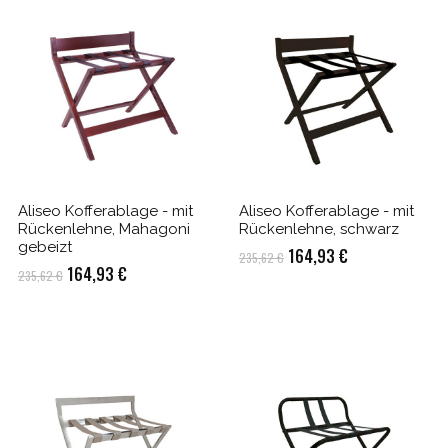
Aliseo Kofferablage - mit
Aliseo Kofferablage - mit
Rückenlehne, Mahagoni
Rückenlehne, schwarz
gebeizt
Ursprünglicher
Aktueller
164,93
€
235,62
€
Ursprünglicher
Aktueller
164,93
€
235,62
€
Preis
Preis
Preis
Preis
war:
ist:
war:
ist:
235,62 €
164,93 €.
235,62 €
164,93 €.