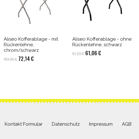
Aliseo Kofferablage - mit
Aliseo Kofferablage - ohne
Rückenlehne,
Rückenlehne, schwarz
chrom/schwarz
Ursprünglicher
Aktueller
61,06
€
87,23
€
Ursprünglicher
Aktueller
72,14
€
103,05
€
Preis
Preis
Preis
Preis
war:
ist:
war:
ist:
87,23 €
61,06 €.
103,05 €
72,14 €.
Kontakt Formular
Datenschutz
Impressum
AGB