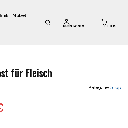
hnik
Möbel
0,00 €
Mein Konto
st für Fleisch
Kategorie:
Shop
glicher
Aktueller
€
Preis
ist: