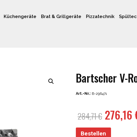
Küchengeräte
Brat & Grillgeräte
Pizzatechnik
Spültec
Bartscher V-Ro
Art.-Nr.:
B-296471
Ursprün
276,16
284,71
€
Preis
war:
Bestellen