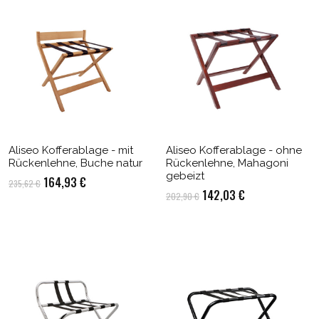
Aliseo Kofferablage - mit
Aliseo Kofferablage - ohne
Rückenlehne, Buche natur
Rückenlehne, Mahagoni
gebeizt
Ursprünglicher
Aktueller
164,93
€
235,62
€
Ursprünglicher
Aktueller
142,03
€
202,90
€
Preis
Preis
Preis
Preis
war:
ist:
war:
ist:
235,62 €
164,93 €.
202,90 €
142,03 €.