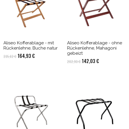
Aliseo Kofferablage - mit
Aliseo Kofferablage - ohne
Rückenlehne, Buche natur
Rückenlehne, Mahagoni
gebeizt
Ursprünglicher
Aktueller
164,93
€
235,62
€
Ursprünglicher
Aktueller
142,03
€
202,90
€
Preis
Preis
Preis
Preis
war:
ist:
war:
ist:
235,62 €
164,93 €.
202,90 €
142,03 €.