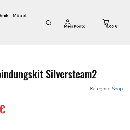
hnik
Möbel
0,00 €
Mein Konto
bindungskit Silversteam2
Kategorie:
Shop
glicher
Aktueller
€
Preis
ist: