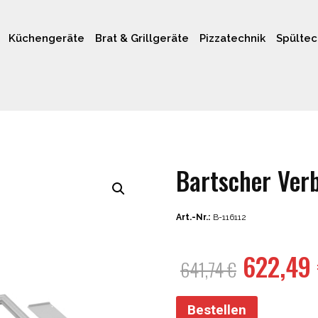
Küchengeräte
Brat & Grillgeräte
Pizzatechnik
Spültec
Bartscher Ver
Art.-Nr.:
B-116112
Ursprün
622,49
641,74
€
Preis
war:
Bestellen