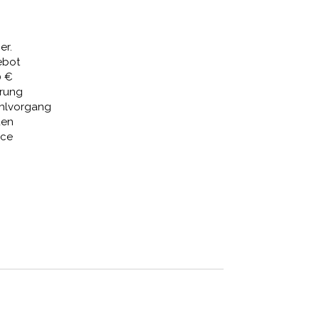
€
622,49 €.
er.
ebot
0 €
erung
ahlvorgang
den
ice