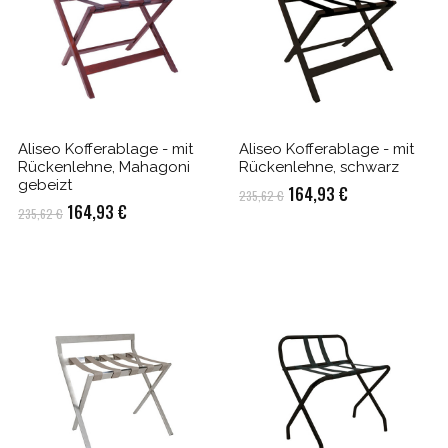
Aliseo Kofferablage - mit
Aliseo Kofferablage - mit
Rückenlehne, Mahagoni
Rückenlehne, schwarz
gebeizt
Ursprünglicher
Aktueller
164,93
€
235,62
€
Ursprünglicher
Aktueller
164,93
€
235,62
€
Preis
Preis
Preis
Preis
war:
ist:
war:
ist:
235,62 €
164,93 €.
235,62 €
164,93 €.