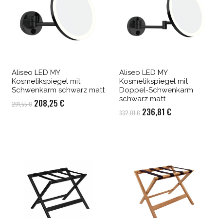
Aliseo LED MY
Aliseo LED MY
Kosmetikspiegel mit
Kosmetikspiegel mit
Schwenkarm schwarz matt
Doppel-Schwenkarm
schwarz matt
Ursprünglicher
Aktueller
208,25
€
291,55
€
Ursprünglicher
Aktueller
236,81
€
332,01
€
Preis
Preis
Preis
Preis
war:
ist:
war:
ist:
291,55 €
208,25 €.
332,01 €
236,81 €.