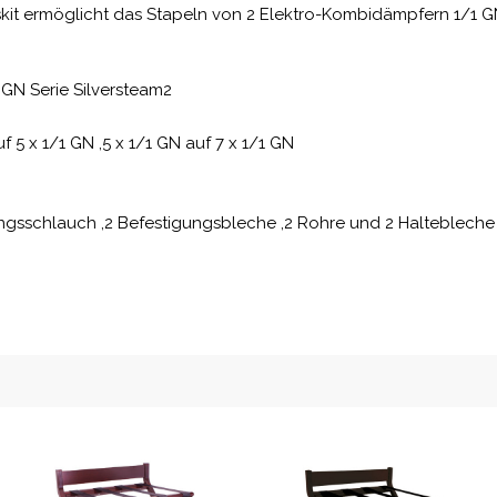
it ermöglicht das Stapeln von 2 Elektro-Kombidämpfern 1/1 GN
 GN Serie Silversteam2
 5 x 1/1 GN ,5 x 1/1 GN auf 7 x 1/1 GN
ngsschlauch ,2 Befestigungsbleche ,2 Rohre und 2 Haltebleche 