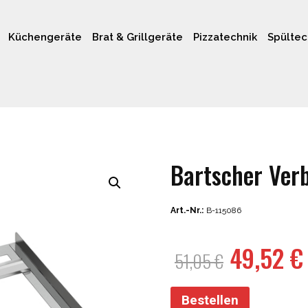
Küchengeräte
Brat & Grillgeräte
Pizzatechnik
Spültec
Bartscher Ver
Art.-Nr.:
B-115086
Ursprün
49,52
€
51,05
€
Preis
war:
Bestellen