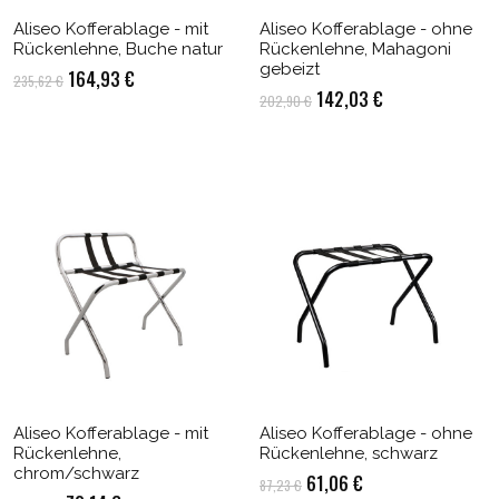
Aliseo Kofferablage - mit
Aliseo Kofferablage - ohne
Rückenlehne, Buche natur
Rückenlehne, Mahagoni
gebeizt
Ursprünglicher
Aktueller
164,93
€
235,62
€
Ursprünglicher
Aktueller
142,03
€
202,90
€
Preis
Preis
Preis
Preis
war:
ist:
war:
ist:
235,62 €
164,93 €.
202,90 €
142,03 €.
Aliseo Kofferablage - mit
Aliseo Kofferablage - ohne
Rückenlehne,
Rückenlehne, schwarz
chrom/schwarz
Ursprünglicher
Aktueller
61,06
€
87,23
€