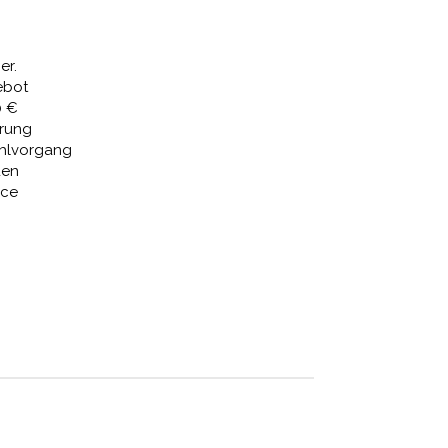
49,52 €.
er.
ebot
0 €
erung
ahlvorgang
den
ice