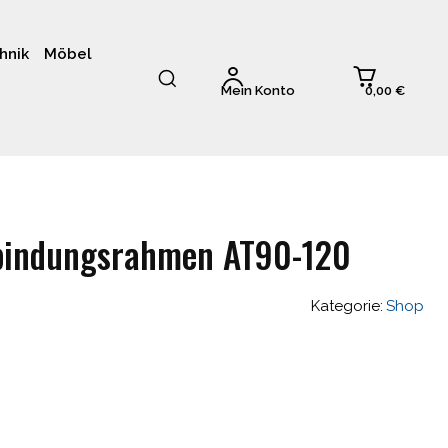
hnik
Möbel
0,00 €
Mein Konto
bindungsrahmen AT90-120
Kategorie:
Shop
glicher
Aktueller
Preis
ist: