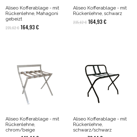
Aliseo Kofferablage - mit
Aliseo Kofferablage - mit
Rückenlehne, Mahagoni
Rückenlehne, schwarz
gebeizt
Ursprünglicher
Aktueller
164,93
€
235,62
€
Ursprünglicher
Aktueller
164,93
€
235,62
€
Preis
Preis
Preis
Preis
war:
ist:
war:
ist:
235,62 €
164,93 €.
235,62 €
164,93 €.
Aliseo Kofferablage - mit
Aliseo Kofferablage - mit
Rückenlehne,
Rückenlehne,
chrom/beige
schwarz/schwarz