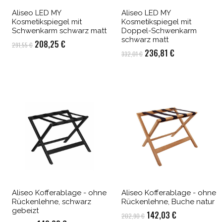
Aliseo LED MY
Aliseo LED MY
Kosmetikspiegel mit
Kosmetikspiegel mit
Schwenkarm schwarz matt
Doppel-Schwenkarm
schwarz matt
Ursprünglicher
Aktueller
208,25
€
291,55
€
Ursprünglicher
Aktueller
236,81
€
332,01
€
Preis
Preis
Preis
Preis
war:
ist:
war:
ist:
291,55 €
208,25 €.
332,01 €
236,81 €.
Aliseo Kofferablage - ohne
Aliseo Kofferablage - ohne
Rückenlehne, schwarz
Rückenlehne, Buche natur
gebeizt
Ursprünglicher
Aktueller
142,03
€
202,90
€