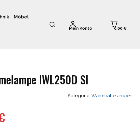
hnik
Möbel
0,00 €
Mein Konto
rmelampe IWL250D SI
Kategorie:
Warmhaltelampen
glicher
Aktueller
€
Preis
ist: