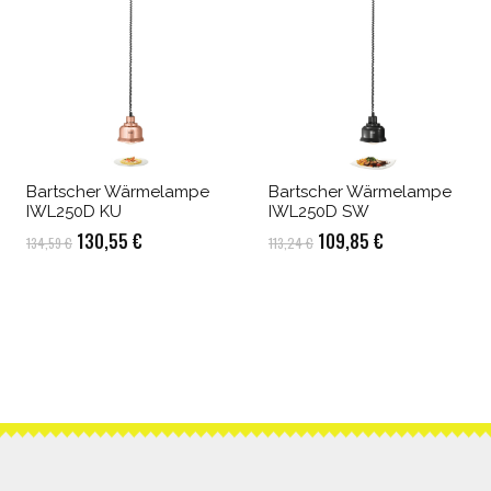
Bartscher Wärmelampe
Bartscher Wärmelampe
IWL250D KU
IWL250D SW
Ursprünglicher
Aktueller
Ursprünglicher
Aktueller
130,55
€
109,85
€
134,59
€
113,24
€
Preis
Preis
Preis
Preis
war:
ist:
war:
ist:
134,59 €
130,55 €.
113,24 €
109,85 €.