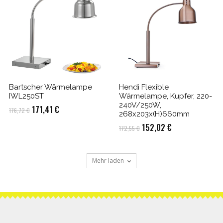
Bartscher Wärmelampe
Hendi Flexible
IWL250ST
Wärmelampe, Kupfer, 220-
240V/250W,
Ursprünglicher
Aktueller
171,41
€
176,72
€
268x203x(H)660mm
Preis
Preis
Ursprünglicher
Aktueller
152,02
€
172,55
€
war:
ist:
Preis
Preis
176,72 €
171,41 €.
war:
ist:
Mehr laden
172,55 €
152,02 €.