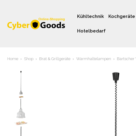
Kühltechnik
Kochgeräte
Hotelbedarf
Home
Shop
Brat & Grillgeräte
Warmhaltelampen
Bartscher