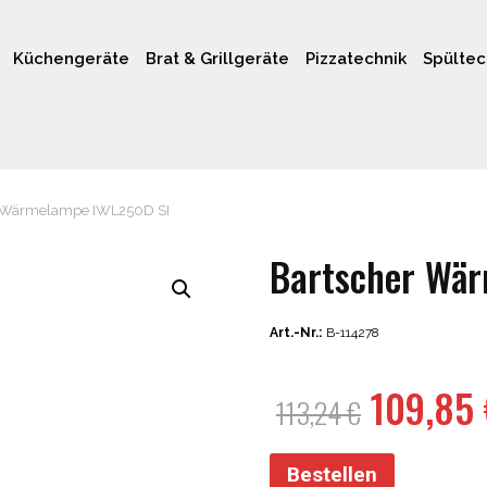
Küchengeräte
Brat & Grillgeräte
Pizzatechnik
Spültec
 Wärmelampe IWL250D SI
Bartscher Wä
Art.-Nr.:
B-114278
Ursprün
109,85
113,24
€
Preis
war:
Bestellen