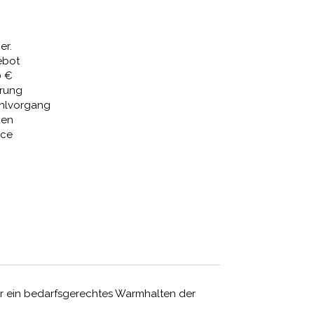
€
109,85 €.
er.
ebot
0 €
erung
ahlvorgang
den
ice
ür ein bedarfsgerechtes Warmhalten der