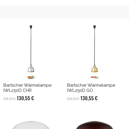
Bartscher Wärmelampe
Bartscher Wärmelampe
IWL250D CHR
IWL250D GO
Ursprünglicher
Aktueller
Ursprünglicher
Aktueller
130,55
€
130,55
€
134,59
€
134,59
€
Preis
Preis
Preis
Preis
war:
ist:
war:
ist:
134,59 €
130,55 €.
134,59 €
130,55 €.