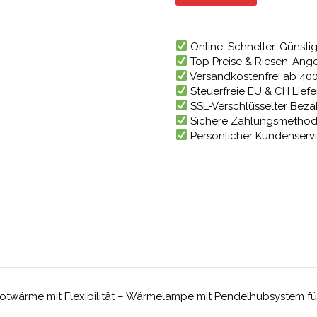
113,24 
Online. Schneller. Günstig
Top Preise & Riesen-Ang
Versandkostenfrei ab 40
Steuerfreie EU & CH Lief
SSL-Verschlüsselter Bez
Sichere Zahlungsmetho
Persönlicher Kundenserv
rotwärme mit Flexibilität – Wärmelampe mit Pendelhubsystem f