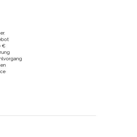
Preis
ist:
 €
522,76 €.
er.
ebot
0 €
erung
ahlvorgang
den
ice