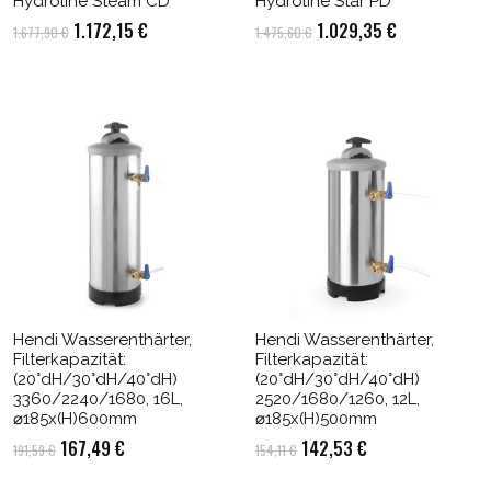
Hydroline Steam CD
Hydroline Star PD
Ursprünglicher
Aktueller
Ursprünglicher
Aktueller
1.172,15
€
1.029,35
€
1.677,90
€
1.475,60
€
Preis
Preis
Preis
Preis
war:
ist:
war:
ist:
1.677,90 €
1.172,15 €.
1.475,60 €
1.029,35 €.
Hendi Wasserenthärter,
Hendi Wasserenthärter,
Filterkapazität:
Filterkapazität:
(20°dH/30°dH/40°dH)
(20°dH/30°dH/40°dH)
3360/2240/1680, 16L,
2520/1680/1260, 12L,
⌀185x(H)600mm
⌀185x(H)500mm
Ursprünglicher
Aktueller
Ursprünglicher
Aktueller
167,49
€
142,53
€
191,59
€
154,11
€
Preis
Preis
Preis
Preis