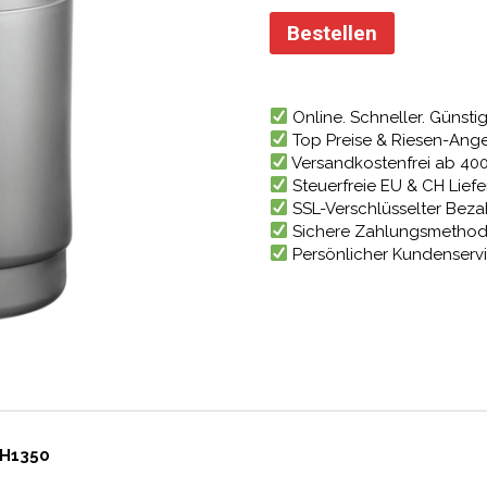
Preis
war:
Bestellen
538,93
Online. Schneller. Günstig
Top Preise & Riesen-Ang
Versandkostenfrei ab 40
Steuerfreie EU & CH Lief
SSL-Verschlüsselter Bez
Sichere Zahlungsmetho
Persönlicher Kundenserv
EH1350