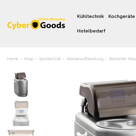
Kühltechnik
Kochgeräte
Hotelbedarf
Home
Shop
Spültechnik
Wasseraufbereitung
Bartscher Was