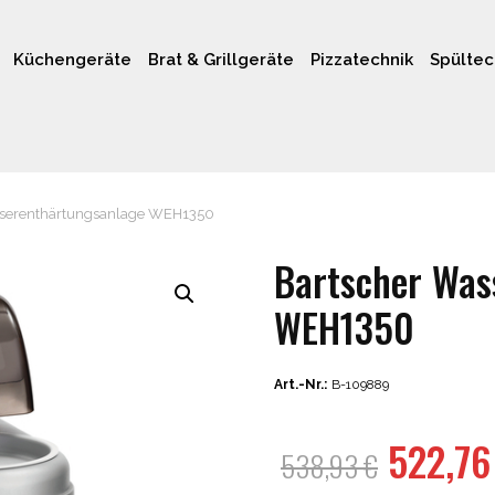
Küchengeräte
Brat & Grillgeräte
Pizzatechnik
Spültec
serenthärtungsanlage WEH1350
Bartscher Was
WEH1350
Art.-Nr.:
B-109889
Ursprü
522,7
538,93
€