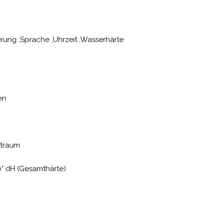
ierung ,Sprache ,Uhrzeit ,Wasserhärte
en
itraum
10° dH (Gesamthärte)