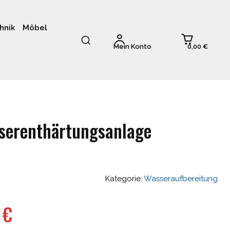
hnik
Möbel
0,00 €
Mein Konto
serenthärtungsanlage
Kategorie:
Wasseraufbereitung
nglicher
Aktueller
6
€