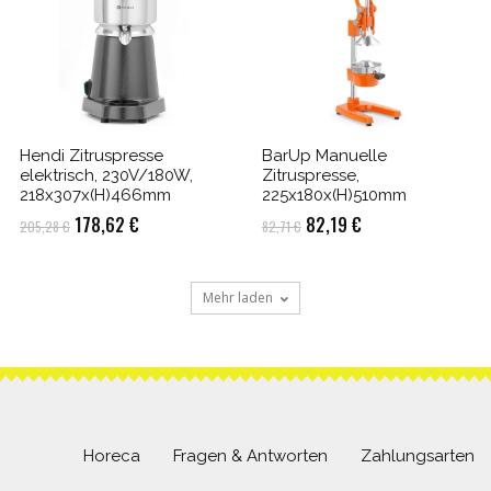
Hendi Zitruspresse
BarUp Manuelle
elektrisch, 230V/180W,
Zitruspresse,
218x307x(H)466mm
225x180x(H)510mm
Ursprünglicher
Aktueller
Ursprünglicher
Aktueller
178,62
€
82,19
€
205,28
€
82,71
€
Preis
Preis
Preis
Preis
war:
ist:
war:
ist:
Mehr laden
205,28 €
178,62 €.
82,71 €
82,19 €.
Horeca
Fragen & Antworten
Zahlungsarten