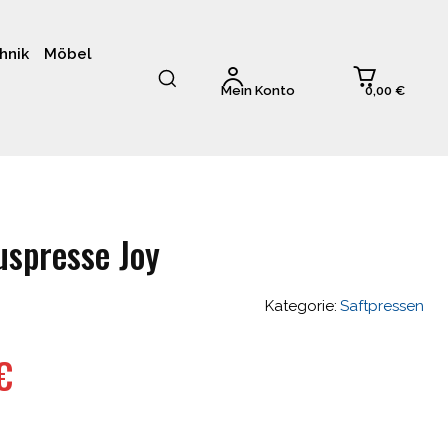
hnik
Möbel
0,00 €
Mein Konto
uspresse Joy
Kategorie:
Saftpressen
glicher
Aktueller
€
Preis
ist: