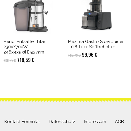
Hendi Entsafter Titan,
Maxima Gastro Slow Juicer
230V/700W,
- 0,8-Liter-Saftbehälter
246x439x(H)525mm
Ursprünglicher
Aktueller
99,96
€
142,79
€
Ursprünglicher
Aktueller
718,59
€
886,55
€
Preis
Preis
Preis
Preis
war:
ist:
war:
ist:
142,79 €
99,96 €.
886,55 €
718,59 €.
Kontakt Formular
Datenschutz
Impressum
AGB