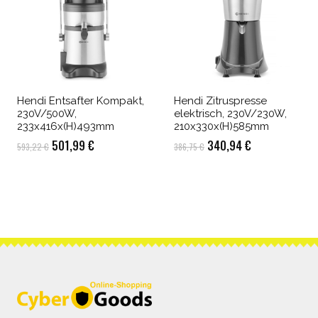
Hendi Entsafter Kompakt,
Hendi Zitruspresse
230V/500W,
elektrisch, 230V/230W,
233x416x(H)493mm
210x330x(H)585mm
Ursprünglicher
Aktueller
Ursprünglicher
Aktueller
501,99
€
340,94
€
593,22
€
386,75
€
Preis
Preis
Preis
Preis
war:
ist:
war:
ist:
593,22 €
501,99 €.
386,75 €
340,94 €.