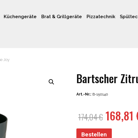
Küchengeräte
Brat & Grillgeräte
Pizzatechnik
Spültec
se Joy
Bartscher Zitr
Art.-Nr.:
B-150140
Ursprün
168,81
174,04
€
Preis
war:
Bestellen