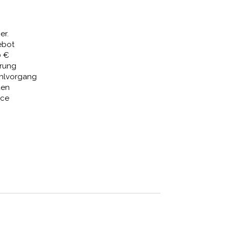
€
168,81 €.
er.
ebot
0 €
erung
ahlvorgang
den
ice